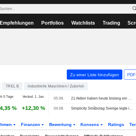
Empfehlungen
Portfolios
Watchlists
Trading
Scr
Zu einer Liste hinzufügen
PDF-
TREL B
Industrielle Maschinen / Zubehör
% 5 Tage
Veränd. 1. Jan.
05.08.
21 Aktien haben heute bislang ein neues 52-Wochen-Hoch an der Stockholmer Börse erreicht
4,35 %
+12,30 %
04.08.
Simplicity Småbolag Sverige legte im Juli um 1,7 % zu - Anteil am Industriesektor erhöht
ehmen
Finanzen
Bewertung
Konsens
Ratings
Te