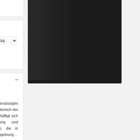
ansässiges
ereich der
äftigt sich
lung und
n, die in
mgebungen