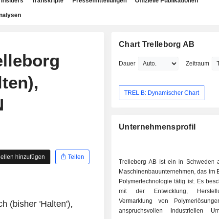
Insiders
Transkripte
Pressemitteilungen
Offizielle Publikationen
nalysen
Chart Trelleborg AB
elleborg
Dauer
Zeitraum
ten),
TREL B: Dynamischer Chart
N
Unternehmensprofil
ellen hinzufügen
Teilen
Trelleborg AB ist ein in Schweden 
Maschinenbauunternehmen, das im B
Polymertechnologie tätig ist. Es besch
mit der Entwicklung, Herstel
Vermarktung von Polymerlösunge
h (bisher 'Halten'),
anspruchsvollen industriellen U