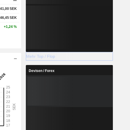
41,00
SEK
46,45
SEK
+1,24 %
Mehr Top / Flop
Devisen / Forex