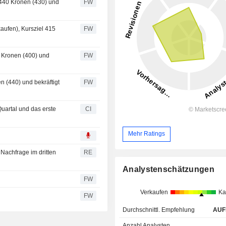
 440 Kronen (430) und
FW
kaufen), Kursziel 415
FW
0 Kronen (400) und
FW
n (440) und bekräftigt
FW
Quartal und das erste
CI
Mehr Ratings
 Nachfrage im dritten
RE
Analystenschätzungen
)
FW
Verkaufen
Ka
FW
Durchschnittl. Empfehlung
AUF
Anzahl Analysten