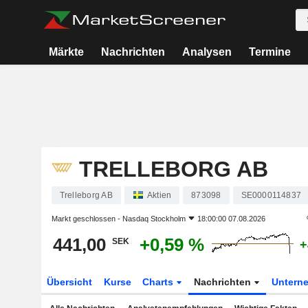
Märkte
Nachrichten
Analysen
Termine
TRELLEBORG AB
Trelleborg AB
Aktien
873098
SE0000114837
Markt geschlossen -
Nasdaq Stockholm
18:00:00 07.08.2026
441,00
+0,59 %
SEK
+
Übersicht
Kurse
Charts
Nachrichten
Untern