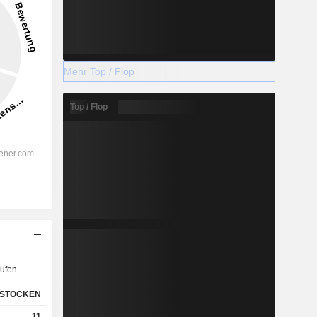
Mehr Top / Flop
Top / Flop
ufen
STOCKEN
11