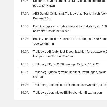
17.07.
Kepler Cheuvreux erhöht das Kursziel für Trelleborg auf
bekräftigt 'Halten'
17.07.
ABG Sundal Collier stuft Trelleborg auf Halten hoch (Ver
Kronen (370)
17.07.
DNB Carnegie erhöht das Kursziel für Trelleborg auf 41
bekräftigt Einstufung 'Halten'
17.07.
Barclays erhöht das Kursziel für Trelleborg auf 470 Krone
'Overweight' - BN
16.07.
Trelleborg AB (publ) legt Ergebniszahlen für das zweite 
Halbjahr zum 30. Juni 2026 vor
16.07.
Trelleborg AB, Q2 2026 Earnings Call, Jul 16, 2026
16.07.
Trelleborg: Quartalsgewinn übertrifft Erwartungen, solide
Quartal
16.07.
Trelleborgs bereinigtes Ebita höher als erwartet (Update
16.07.
Trelleborgs bereinigtes EBITA über den Erwartungen