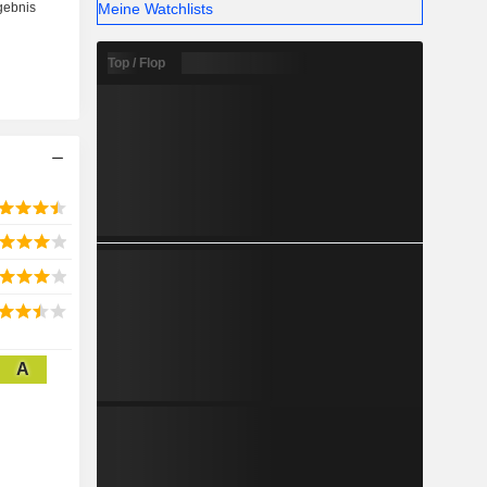
Meine Watchlists
Top / Flop
A