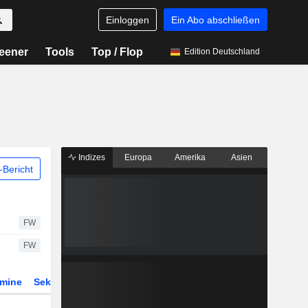
Einloggen
Ein Abo abschließen
eener
Tools
Top / Flop
Edition Deutschland
Indizes
Europa
Amerika
Asien
Bericht
FW
FW
rmine
Sektor
Derivate
ETFs