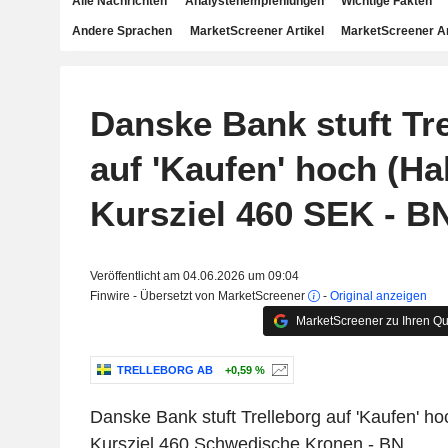
Alle Nachrichten
Analystenempfehlungen
Wichtige Fakten
Andere Sprachen
MarketScreener Artikel
MarketScreener A
Danske Bank stuft Tr
auf 'Kaufen' hoch (Hal
Kursziel 460 SEK - B
Veröffentlicht am 04.06.2026 um 09:04
Finwire - Übersetzt von MarketScreener
-
Original anzeigen
MarketScreener zu Ihren Qu
TRELLEBORG AB
+0,59 %
Danske Bank stuft Trelleborg auf 'Kaufen' hoc
Kursziel 460 Schwedische Kronen - BN