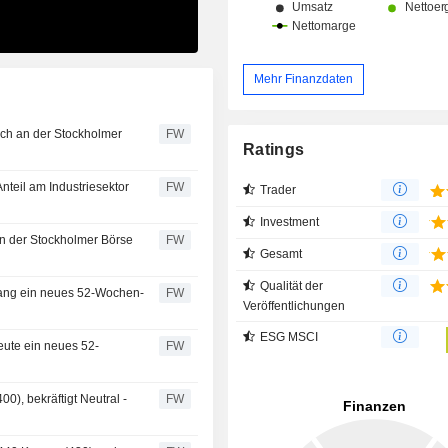
Mehr Finanzdaten
ch an der Stockholmer
FW
Ratings
nteil am Industriesektor
FW
Trader
Investment
n der Stockholmer Börse
FW
Gesamt
Qualität der
lang ein neues 52-Wochen-
FW
Veröffentlichungen
ESG MSCI
eute ein neues 52-
FW
00), bekräftigt Neutral -
FW