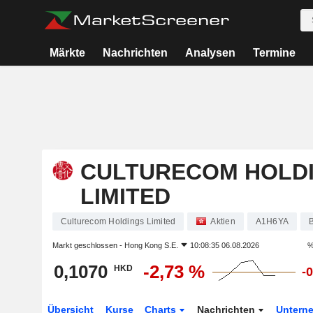
Märkte
Nachrichten
Analysen
Termine
CULTURECOM HOLD
LIMITED
Culturecom Holdings Limited
Aktien
A1H6YA
Markt geschlossen -
Hong Kong S.E.
10:08:35 06.08.2026
%
0,1070
-2,73 %
HKD
-
Übersicht
Kurse
Charts
Nachrichten
Untern