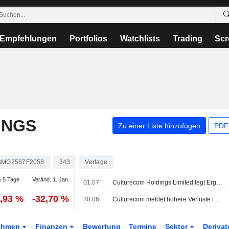
Empfehlungen
Portfolios
Watchlists
Trading
Scr
INGS
Zu einer Liste hinzufügen
PDF-
BMG2587F2058
343
Verlage
 5 Tage
Veränd. 1. Jan.
01.07.
Culturecom Holdings Limited legt Ergebnisse fuer das Gesamtjahr zum 31. Maerz 2026 vor
0,93 %
-32,70 %
30.06.
Culturecom meldet höhere Verluste im Geschäftsjahr
ehmen
Finanzen
Bewertung
Termine
Sektor
Deriva