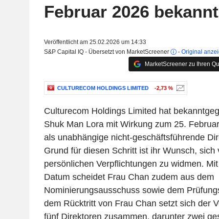
Februar 2026 bekannt
Veröffentlicht am 25.02.2026 um 14:33
S&P Capital IQ - Übersetzt von MarketScreener
-
Original anze
MarketScreener zu Ihren Qu
CULTURECOM HOLDINGS LIMITED
-2,73 %
Culturecom Holdings Limited hat bekanntge
Shuk Man Lora mit Wirkung zum 25. Februar 
als unabhängige nicht-geschäftsführende Dire
Grund für diesen Schritt ist ihr Wunsch, sich 
persönlichen Verpflichtungen zu widmen. Mi
Datum scheidet Frau Chan zudem aus dem
Nominierungsausschuss sowie dem Prüfung
dem Rücktritt von Frau Chan setzt sich der 
fünf Direktoren zusammen, darunter zwei ge