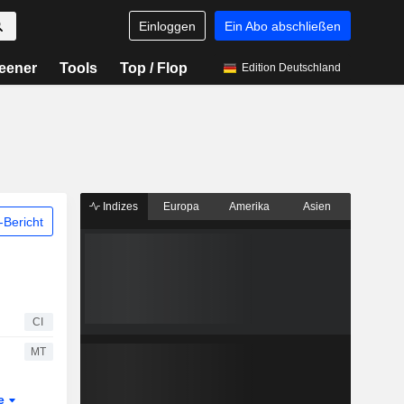
Einloggen
Ein Abo abschließen
eener
Tools
Top / Flop
Edition Deutschland
Indizes
Europa
Amerika
Asien
Bericht
CI
MT
te