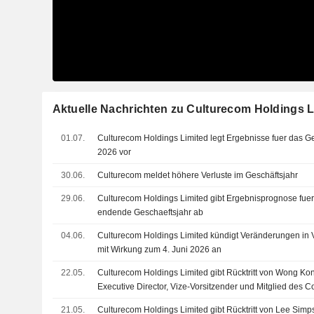
Aktuelle Nachrichten zu Culturecom Holdings L
01.07.
Culturecom Holdings Limited legt Ergebnisse fuer das 
2026 vor
30.06.
Culturecom meldet höhere Verluste im Geschäftsjahr
29.06.
Culturecom Holdings Limited gibt Ergebnisprognose fue
endende Geschaeftsjahr ab
04.06.
Culturecom Holdings Limited kündigt Veränderungen in
mit Wirkung zum 4. Juni 2026 an
22.05.
Culturecom Holdings Limited gibt Rücktritt von Wong Ko
Executive Director, Vize-Vorsitzender und Mitglied des 
Ausschusses mit Wirkung zum 21. Mai 2026 bekannt
21.05.
Culturecom Holdings Limited gibt Rücktritt von Lee Simp