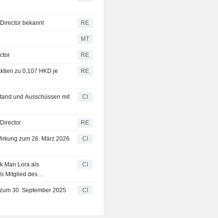
 Director bekannt
RE
MT
ctor
RE
ktien zu 0,107 HKD je
RE
stand und Ausschüssen mit
CI
Director
RE
Wirkung zum 26. März 2026
CI
uk Man Lora als
CI
s Mitglied des
ar 2026 bekannt
e zum 30. September 2025
CI