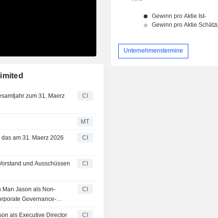
Unternehmenstermine
imited
Gesamtjahr zum 31. Maerz
CI
MT
r das am 31. Maerz 2026
CI
 Vorstand und Ausschüssen
CI
n Man Jason als Non-
CI
Corporate Governance-
son als Executive Director
CI