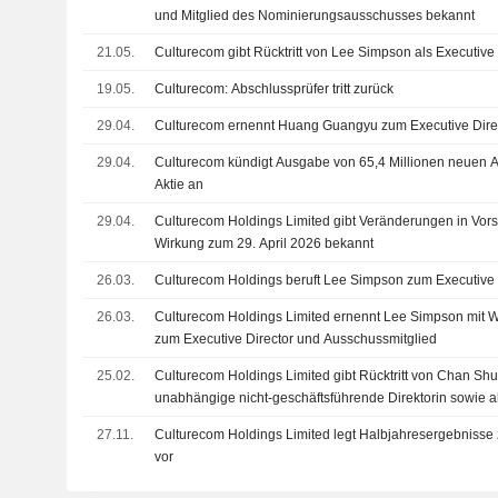
und Mitglied des Nominierungsausschusses bekannt
21.05.
Culturecom gibt Rücktritt von Lee Simpson als Executive
19.05.
Culturecom: Abschlussprüfer tritt zurück
29.04.
Culturecom ernennt Huang Guangyu zum Executive Dire
29.04.
Culturecom kündigt Ausgabe von 65,4 Millionen neuen A
Aktie an
29.04.
Culturecom Holdings Limited gibt Veränderungen in Vor
Wirkung zum 29. April 2026 bekannt
26.03.
Culturecom Holdings beruft Lee Simpson zum Executive 
26.03.
Culturecom Holdings Limited ernennt Lee Simpson mit 
zum Executive Director und Ausschussmitglied
25.02.
Culturecom Holdings Limited gibt Rücktritt von Chan Sh
unabhängige nicht-geschäftsführende Direktorin sowie al
Nominierungs- und Prüfungsausschusses zum 25. Febru
27.11.
Culturecom Holdings Limited legt Halbjahresergebniss
vor