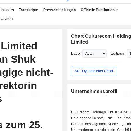
Insiders
Transkripte
Pressemitteilungen
Offizielle Publikationen
nalysen
Chart Culturecom Holdin
Limited
 Limited
Dauer
Zeitraum
han Shuk
gige nicht-
343: Dynamischer Chart
rektorin
Unternehmensprofil
s
Culturecom Holdings Ltd ist eine I
Holdinggesellschaft, die haupts
 zum 25.
Bereich des digitalen Marketings tät
Unternehmen betreibt sein Geschäft