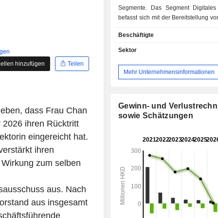
Segmente. Das Segment Digitales
befasst sich mit der Bereitstellung vo
Marketing und Kommunikat
Beschäftigte
Digitalisierung von geistigem Eigent
der Vermittlung von IP-Dienstleist
Sektor
igen
Segment Publishing and IPs Licensi
ellen hinzufügen
Teilen
sich mit der Veröffentlichung von 
Mehr Unternehmensinformationen
der Lizenzierung von 
Comicunternehmen. Das Segment Ei
und Großhandel befasst sich
Einzelhandel von Wein in Hongkong.
Gewinn- und Verlustrech
geben, dass Frau Chan
sowie Schätzungen
2026 ihren Rücktritt
ktorin eingereicht hat.
verstärkt ihren
t Wirkung zum selben
sausschuss aus. Nach
Vorstand aus insgesamt
schäftsführende