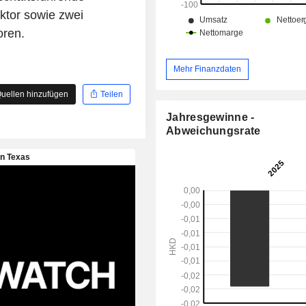
ektor sowie zwei
oren.
Mehr Finanzdaten
uellen hinzufügen
Teilen
Jahresgewinne -
Abweichungsrate