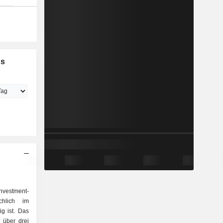
gs
nvestment-
ächlich im
ig ist. Das
 über drei