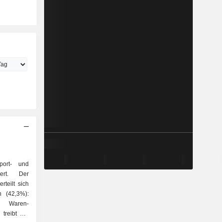
ort- und
siert. Der
teilt sich
n, Waren-
treibt der