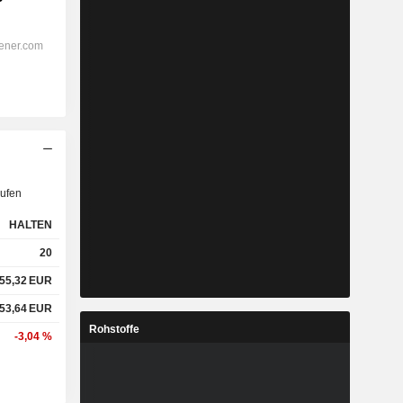
ufen
HALTEN
20
55,32
EUR
53,64
EUR
Rohstoffe
-3,04 %