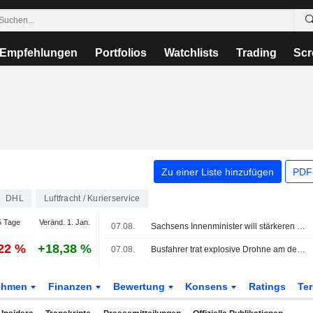
Empfehlungen
Portfolios
Watchlists
Trading
Scr
Zu einer Liste hinzufügen
PDF-
DHL
Luftfracht / Kurierservice
 Tage
Veränd. 1. Jan.
07.08.
Sachsens Innenminister will stärkeren Schutz für Flughafen Leipzig
,22 %
+18,38 %
07.08.
Busfahrer trat explosive Drohne am deutschen Flughafen aus der Luft, sagt Abgeordneter
ehmen
Finanzen
Bewertung
Konsens
Ratings
Te