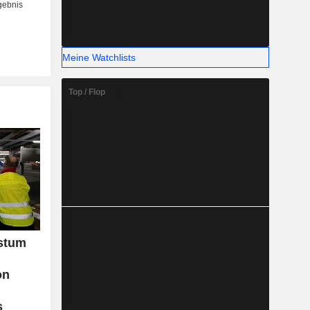
Meine Watchlists
Top / Flop
stum
on
s