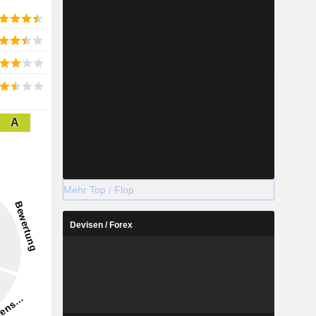
A
Mehr Top / Flop
Devisen / Forex