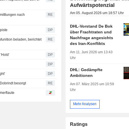
Aufwärtspotenzial
Am 05. August 2026 um 18:57 Uhr
mittlungen nach
RE
DHL-Vorstand De Bok
piste
DP
über Frachtraten und
Nachfrage angesichts
unition beladen, berichtet
RE
des Iran-Konflikts
Am 11. Juni 2026 um 13:43
'Hold'
DP
Uhr
DP
DHL: Gedämpfte
ght'
DP
Ambitionen
Dobrindt besorgt
RE
Am 07. März 2025 um 10:59
Uhr
merflaute
Mehr Analysen
Ratings