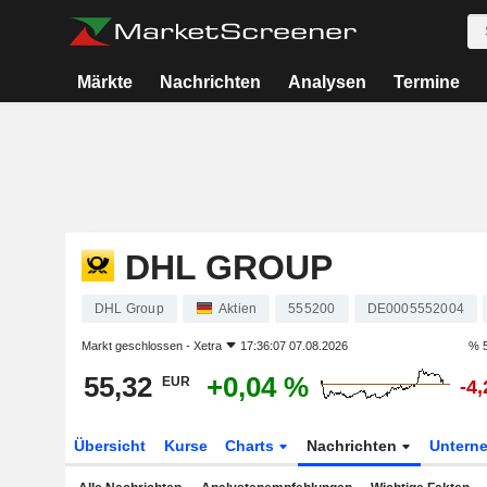
Märkte
Nachrichten
Analysen
Termine
DHL GROUP
DHL Group
Aktien
555200
DE0005552004
Markt geschlossen -
Xetra
17:36:07 07.08.2026
% 5
55,32
+0,04 %
EUR
-4
Übersicht
Kurse
Charts
Nachrichten
Untern