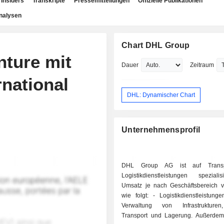
Insiders
Transkripte
Pressemitteilungen
Offizielle Publikationen
nalysen
Chart DHL Group
nture mit
Dauer
Zeitraum
national
DHL: Dynamischer Chart
Unternehmensprofil
DHL Group AG ist auf Transp
Logistikdienstleistungen speziali
Umsatz je nach Geschäftsbereich ver
wie folgt: - Logistikdienstleistungen (42,3%):
Verwaltung von Infrastrukture
Transport und Lagerung. Außerdem 