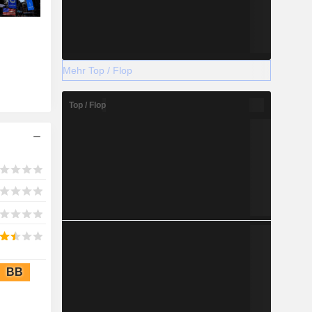
Mehr Top / Flop
Top / Flop
BB