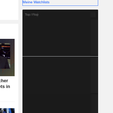
Meine Watchlists
Top / Flop
cher
ts in