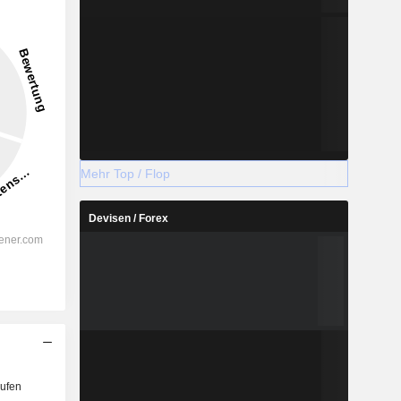
Mehr Top / Flop
Devisen / Forex
ufen