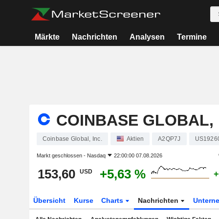
Märkte
Nachrichten
Analysen
Termine
COINBASE GLOBAL, 
Coinbase Global, Inc.
Aktien
A2QP7J
US1926
Markt geschlossen -
Nasdaq
22:00:00 07.08.2026
153,60
+5,63 %
USD
+
Übersicht
Kurse
Charts
Nachrichten
Untern