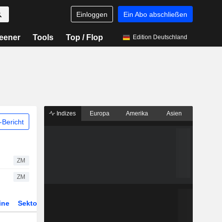
Einloggen
Ein Abo abschließen
eener
Tools
Top / Flop
Edition Deutschland
Indizes
Europa
Amerika
Asien
Bericht
ZM
ZM
ine
Sektor
Derivate
ETFs