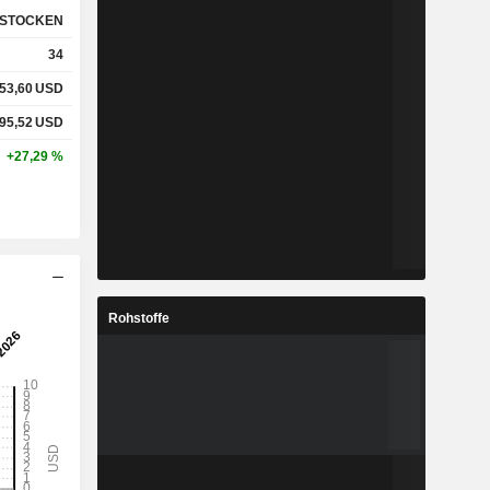
STOCKEN
34
53,60
USD
95,52
USD
+27,29 %
Rohstoffe