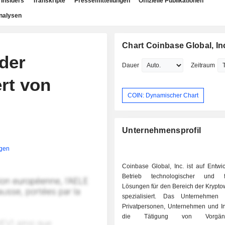
Insiders
Transkripte
Pressemitteilungen
Offizielle Publikationen
nalysen
Chart Coinbase Global, In
der
Dauer
Zeitraum
rt von
COIN: Dynamischer Chart
Unternehmensprofil
igen
Coinbase Global, Inc. ist auf Entwi
Betrieb technologischer und fin
Lösungen für den Bereich der Krypt
spezialisiert. Das Unternehmen 
Privatpersonen, Unternehmen und Ins
die Tätigung von Vorgä