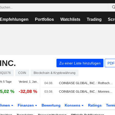
Empfehlungen
Portfolios
Watchlists
Trading
Scr
INC.
Zu einer Liste hinzufügen
PDF-
0Q1076
COIN
Blockchain & Kryptowährung
% 5 Tage
Veränd. 1. Jan.
04.08.
COINBASE GLOBAL, INC. : Rothschild & Co Redburn gibt eine Kauf-Bewertung ab
5,02 %
-32,08 %
03.08.
COINBASE GLOBAL, INC. : Monness, Crespi, Hardt bekräftigt seine Verkaufsbewertung
ehmen
Finanzen
Bewertung
Konsens
Ratings
Term