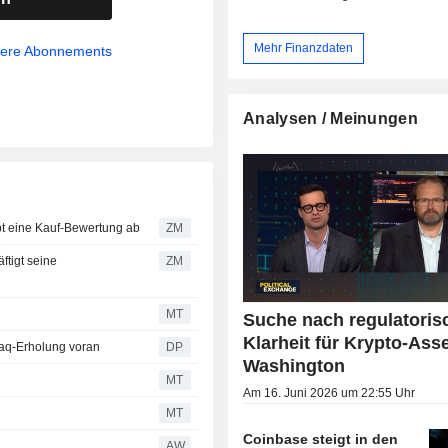
Mehr Finanzdaten
sere Abonnements
Analysen / Meinungen
 Redburn gibt eine Kauf-Bewertung ab
ZM
ZM
MT
Suche nach regulatoris
Klarheit für Krypto-Asse
daq-Erholung voran
DP
Washington
MT
Am 16. Juni 2026 um 22:55 Uhr
MT
Coinbase steigt in den
AW