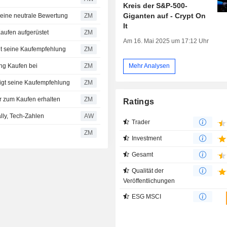
Kreis der S&P-500-
Giganten auf - Crypt On
bekräftigt seine neutrale Bewertung
ZM
It
ies zum Kaufen aufgerüstet
ZM
Am 16. Mai 2025 um 17:12 Uhr
ce bekräftigt seine Kaufempfehlung
ZM
 Bewertung Kaufen bei
ZM
Mehr Analysen
ities bekräftigt seine Kaufempfehlung
ZM
ppenheimer zum Kaufen erhalten
ZM
Ratings
lly, Tech-Zahlen
AW
Trader
ZM
Investment
Gesamt
Qualität der
Veröffentlichungen
ESG MSCI