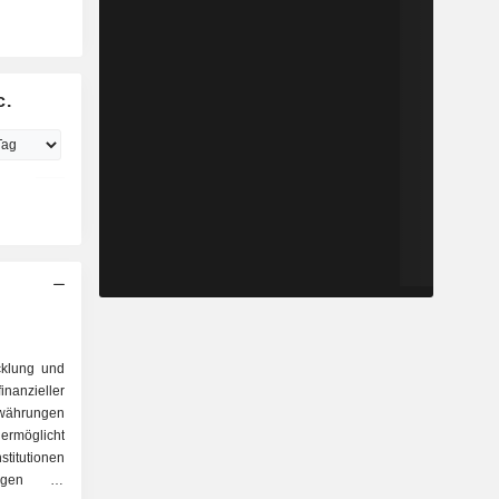
c.
cklung und
anzieller
owährungen
ermöglicht
titutionen
ngen in