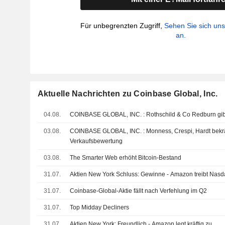
Für unbegrenzten Zugriff,
Sehen Sie sich un
an.
Aktuelle Nachrichten zu Coinbase Global, Inc.
04.08.
COINBASE GLOBAL, INC. : Rothschild & Co
03.08.
COINBASE GLOBAL, INC. : Monness, Crespi, Hardt bekräftigt seine
Verkaufsbewertung
03.08.
The Smarter Web erhöht Bitcoin-Bestand
31.07.
Aktien New York Schluss: Gewinne - Amazon treibt Nas
31.07.
Coinbase-Global-Aktie fällt nach Verfehlung im Q2
31.07.
Top Midday Decliners
31.07.
Aktien New York: Freundlich - Amazon legt kräftig zu