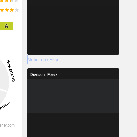
A
Mehr Top / Flop
Devisen / Forex