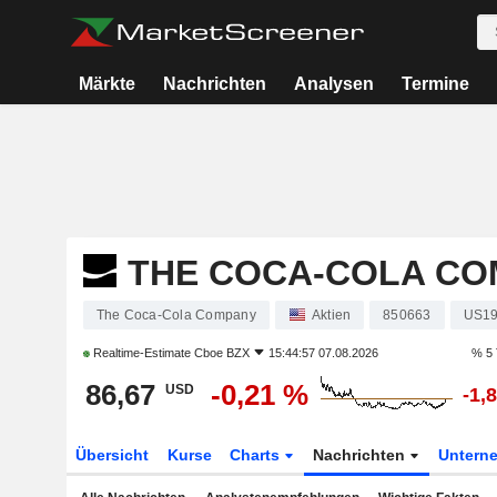
Märkte
Nachrichten
Analysen
Termine
THE COCA-COLA C
The Coca-Cola Company
Aktien
850663
US19
Realtime-Estimate
Cboe BZX
15:44:57 07.08.2026
% 5 
86,67
-0,21 %
USD
-1,
Übersicht
Kurse
Charts
Nachrichten
Untern