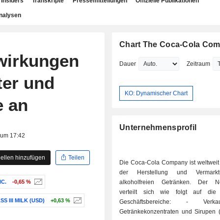
Insiders
Transkripte
Pressemitteilungen
Offizielle Publikationen
nalysen
Chart The Coca-Cola Co
wirkungen
Dauer
Zeitraum
ter und
KO: Dynamischer Chart
 an
Unternehmensprofil
 um 17:42
ellen hinzufügen
Teilen
Die Coca-Cola Company ist weltweit 
der Herstellung und Vermark
NC.
-0,65 %
alkoholfreien Getränken. Der Ne
verteilt sich wie folgt auf die
S III MILK (USD)
+0,63 %
Geschäftsbereiche: - Verkauf von
Getränkekonzentraten und Sirupen (