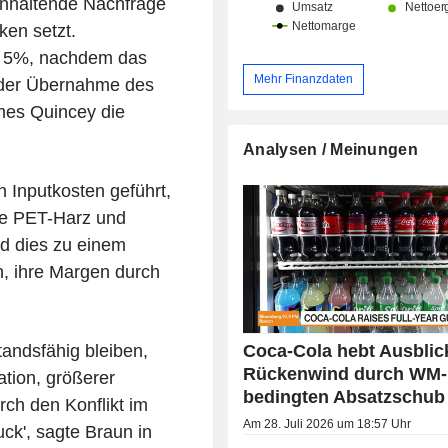
anhaltende Nachfrage
en setzt.
m 5%, nachdem das
Mehr Finanzdaten
 der Übernahme des
es Quincey die
Analysen / Meinungen
 Inputkosten geführt,
ie PET-Harz und
d dies zu einem
, ihre Margen durch
Coca-Cola hebt Ausblick
tandsfähig bleiben,
Rückenwind durch WM-
ation, größerer
bedingten Absatzschub
ch den Konflikt im
Am 28. Juli 2026 um 18:57 Uhr
uck', sagte Braun in