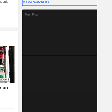
Meine Watchlists
Top / Flop
 an -