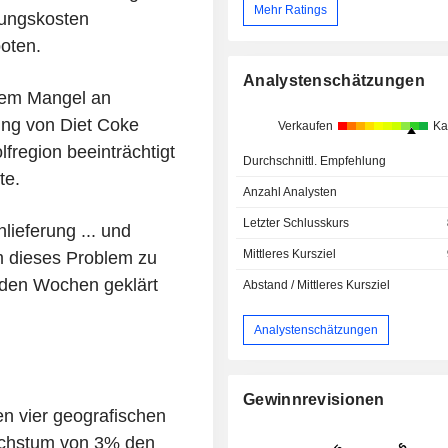
Mehr Ratings
tungskosten
oten.
Analystenschätzungen
inem Mangel an
ung von Diet Coke
Verkaufen
Ka
fregion beeinträchtigt
Durchschnittl. Empfehlung
te.
Anzahl Analysten
Letzter Schlusskurs
lieferung ... und
Mittleres Kursziel
m dieses Problem zu
nden Wochen geklärt
Abstand / Mittleres Kursziel
Analystenschätzungen
Gewinnrevisionen
en vier geografischen
chstum von 3% den