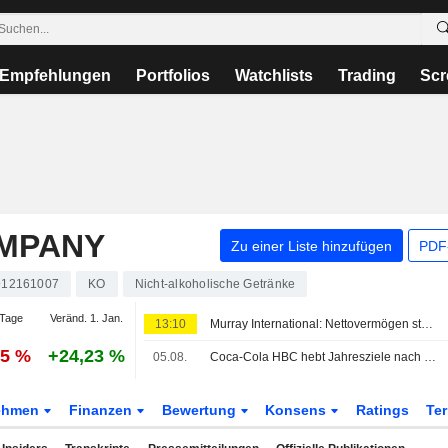
Empfehlungen
Portfolios
Watchlists
Trading
Scr
OMPANY
Zu einer Liste hinzufügen
PDF-
12161007
KO
Nicht-alkoholische Getränke
Tage
Veränd. 1. Jan.
13:10
Murray International: Nettovermögen steigt, Performance bleibt aber hinter Benchmark zurück
85 %
+24,23 %
05.08.
Coca-Cola HBC hebt Jahresziele nach Verbesserung im ersten Halbjahr an
ehmen
Finanzen
Bewertung
Konsens
Ratings
Te