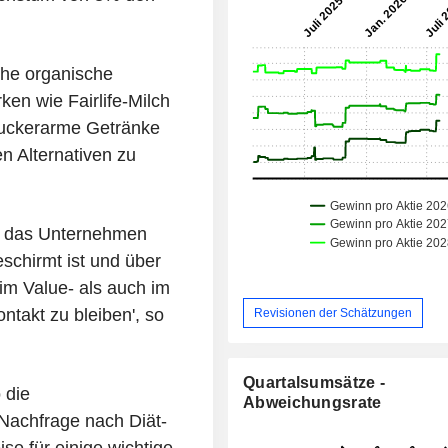
che organische
en wie Fairlife-Milch
zuckerarme Getränke
en Alternativen zu
da das Unternehmen
schirmt ist und über
im Value- als auch im
takt zu bleiben', so
Revisionen der Schätzungen
Quartalsumsätze -
 die
Abweichungsrate
Nachfrage nach Diät-
se für einige wichtige