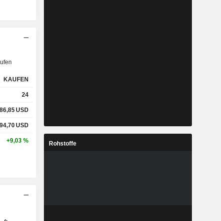
ufen
KAUFEN
24
86,85
USD
94,70
USD
+9,03 %
Rohstoffe