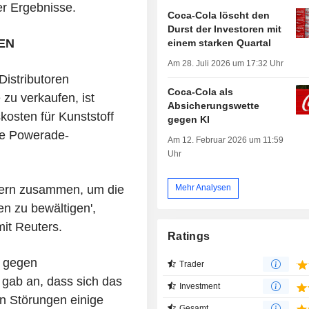
r Ergebnisse.
Coca-Cola löscht den
Durst der Investoren mit
EN
einem starken Quartal
Am 28. Juli 2026 um 17:32 Uhr
Distributoren
Coca-Cola als
u verkaufen, ist
Absicherungswette
kosten für Kunststoff
gegen KI
ie Powerade-
Am 12. Februar 2026 um 11:59
Uhr
rtnern zusammen, um die
Mehr Analysen
n zu bewältigen',
it Reuters.
Ratings
, gegen
Trader
gab an, dass sich das
Investment
n Störungen einige
Gesamt