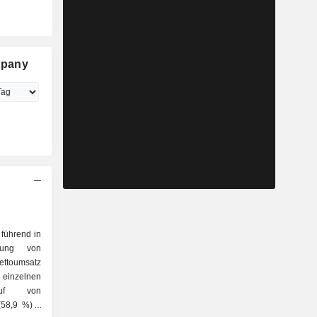
mpany
führend in
tung von
ttoumsatz
 einzelnen
58,9 %); -