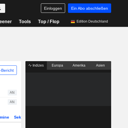
Einloggen
Ein Abo abschließen
eener
Tools
Top / Flop
Edition Deutschland
Indizes
Europa
Amerika
Asien
Bericht
AN
AN
rmine
Sektor
Derivate
ETFs