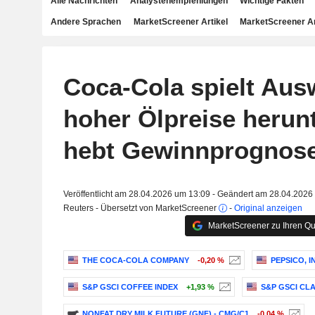
Alle Nachrichten
Analystenempfehlungen
Wichtige Fakten
Andere Sprachen
MarketScreener Artikel
MarketScreener A
Coca-Cola spielt Aus
hoher Ölpreise herun
hebt Gewinnprognose
Veröffentlicht am 28.04.2026 um 13:09 - Geändert am 28.04.2026
Reuters - Übersetzt von MarketScreener
-
Original anzeigen
MarketScreener zu Ihren Qu
THE COCA-COLA COMPANY
-0,20 %
PEPSICO, I
S&P GSCI COFFEE INDEX
+1,93 %
S&P GSCI CLAS
NONFAT DRY MILK FUTURE (GNF) - CMG/C1
-0,04 %