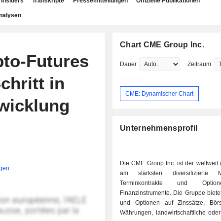
Insiders
Transkripte
Pressemitteilungen
Offizielle Publikationen
nalysen
Chart CME Group Inc.
pto-Futures
Dauer
Zeitraum
chritt in
CME: Dynamischer Chart
bwicklung
Unternehmensprofil
Die CME Group Inc. ist der weltweit
igen
am stärksten diversifizierte 
Terminkontrakte und Opti
Finanzinstrumente. Die Gruppe biete
und Optionen auf Zinssätze, Börs
Währungen, landwirtschaftliche oder 