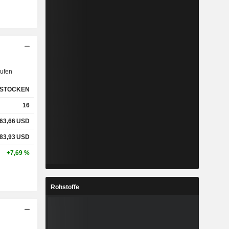
ufen
STOCKEN
16
63,66
USD
83,93
USD
+7,69 %
Rohstoffe