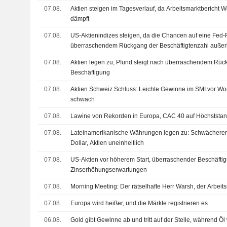
07.08.
Aktien steigen im Tagesverlauf, da Arbeitsmarktbericht 
dämpft
07.08.
US-Aktienindizes steigen, da die Chancen auf eine Fed
überraschendem Rückgang der Beschäftigtenzahl außerh
deutlich zulegen
07.08.
Aktien legen zu, Pfund steigt nach überraschendem Rüc
Beschäftigung
07.08.
Aktien Schweiz Schluss: Leichte Gewinne im SMI vor W
schwach
07.08.
Lawine von Rekorden in Europa, CAC 40 auf Höchststa
07.08.
Lateinamerikanische Währungen legen zu: Schwächerer 
Dollar, Aktien uneinheitlich
07.08.
US-Aktien vor höherem Start, überraschender Beschäft
Zinserhöhungserwartungen
07.08.
Morning Meeting: Der rätselhafte Herr Warsh, der Arbeit
07.08.
Europa wird heißer, und die Märkte registrieren es
06.08.
Gold gibt Gewinne ab und tritt auf der Stelle, während Ö