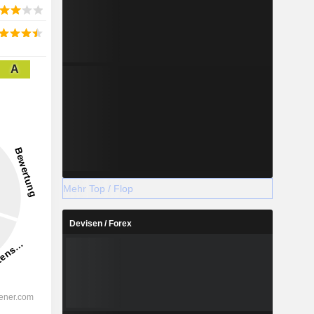
A
Mehr Top / Flop
Devisen / Forex