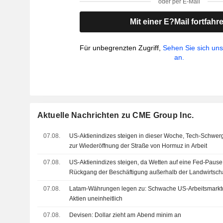
oder per E-Mail
Mit einer E?Mail fortfahr
Für unbegrenzten Zugriff,
Sehen Sie sich un
an.
Aktuelle Nachrichten zu CME Group Inc.
07.08.
US-Aktienindizes steigen in dieser Woche, Tech-Schwer
zur Wiederöffnung der Straße von Hormuz in Arbeit
07.08.
US-Aktienindizes steigen, da Wetten auf eine Fed-Paus
Rückgang der Beschäftigung außerhalb der Landwirtsc
07.08.
Latam-Währungen legen zu: Schwache US-Arbeitsmarktda
Aktien uneinheitlich
07.08.
Devisen: Dollar zieht am Abend minim an