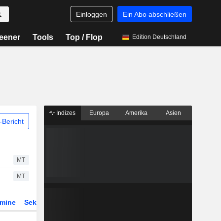
Einloggen
Ein Abo abschließen
eener
Tools
Top / Flop
Edition Deutschland
Indizes
Europa
Amerika
Asien
Bericht
MT
MT
rmine
Sektor
Derivate
ETFs