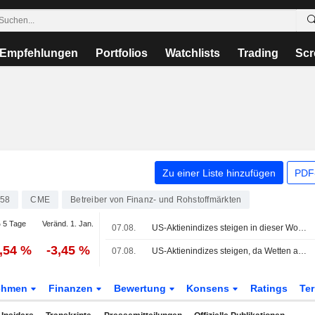
Empfehlungen
Portfolios
Watchlists
Trading
Scr
Zu einer Liste hinzufügen
PDF-
58
CME
Betreiber von Finanz- und Rohstoffmärkten
 5 Tage
Veränd. 1. Jan.
07.08.
US-Aktienindizes steigen in dieser Woche, Tech-Schwergewichte legen zu, Deal zur Wiederöffnung der Straße von Hormuz in Arbeit
1,54 %
-3,45 %
07.08.
US-Aktienindizes steigen, da Wetten auf eine Fed-Pause nach unerwartetem Rückgang der Beschäftigung außerhalb der Landwirtschaft zunehmen
ehmen
Finanzen
Bewertung
Konsens
Ratings
Te