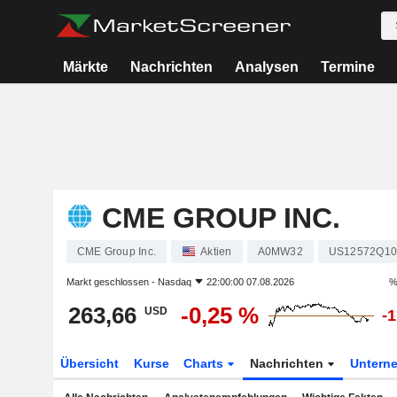
Märkte
Nachrichten
Analysen
Termine
CME GROUP INC.
CME Group Inc.
Aktien
A0MW32
US12572Q10
Markt geschlossen -
Nasdaq
22:00:00 07.08.2026
%
263,66
-0,25 %
USD
-
Übersicht
Kurse
Charts
Nachrichten
Untern