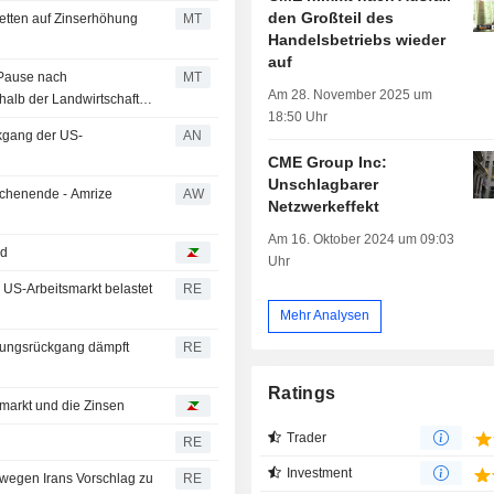
den Großteil des
Wetten auf Zinserhöhung
MT
Handelsbetriebs wieder
auf
-Pause nach
MT
Am 28. November 2025 um
alb der Landwirtschaft
18:50 Uhr
kgang der US-
AN
CME Group Inc:
Unschlagbarer
ochenende - Amrize
AW
Netzwerkeffekt
Am 16. Oktober 2024 um 09:03
nd
Uhr
US-Arbeitsmarkt belastet
RE
Mehr Analysen
igungsrückgang dämpft
RE
Ratings
smarkt und die Zinsen
Trader
RE
Investment
l wegen Irans Vorschlag zu
RE