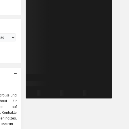
 größte und
Markt für
onen auf
t Kontrakte
enindizes,
industriell