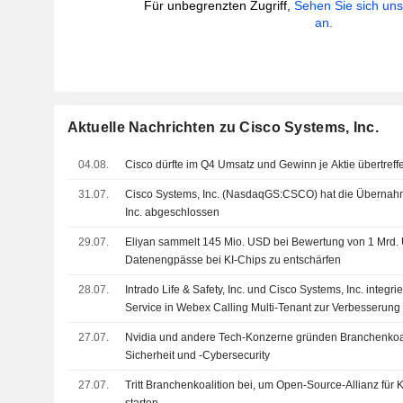
Für unbegrenzten Zugriff,
Sehen Sie sich un
an.
Aktuelle Nachrichten zu Cisco Systems, Inc.
04.08.
Cisco dürfte im Q4 Umsatz und Gewinn je Aktie übertreff
31.07.
Cisco Systems, Inc. (NasdaqGS:CSCO) hat die Übernahm
Inc. abgeschlossen
29.07.
Eliyan sammelt 145 Mio. USD bei Bewertung von 1 Mrd.
Datenengpässe bei KI-Chips zu entschärfen
28.07.
Intrado Life & Safety, Inc. und Cisco Systems, Inc. integ
Service in Webex Calling Multi-Tenant zur Verbesserun
27.07.
Nvidia und andere Tech-Konzerne gründen Branchenkoalit
Sicherheit und -Cybersecurity
27.07.
Tritt Branchenkoalition bei, um Open-Source-Allianz für 