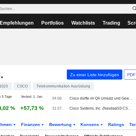
Empfehlungen
Portfolios
Watchlists
Trading
Scr
.
Zu einer Liste hinzufügen
PDF-
1023
CSCO
Telekommunikation Ausrüstung
 5 Tage
Veränd. 1. Jan.
04.08.
Cisco dürfte im Q4 Umsatz und Gewinn je Aktie übertreffen, sagt UBS
8,02 %
+57,73 %
31.07.
Cisco Systems, Inc. (NasdaqGS:CSCO) hat die Übernahme von WideField Security Inc. abgeschlossen
ehmen
Finanzen
Bewertung
Konsens
Ratings
Te