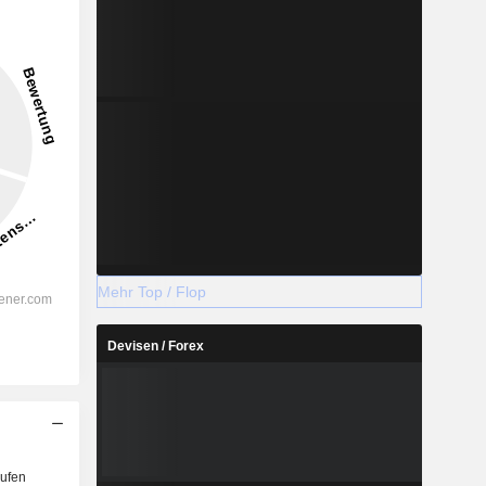
Mehr Top / Flop
Devisen / Forex
ufen