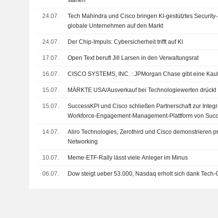
starten
24.07.
Tech Mahindra und Cisco bringen KI-gestütztes Security
globale Unternehmen auf den Markt
24.07.
Der Chip-Impuls: Cybersicherheit trifft auf KI
17.07.
Open Text beruft Jill Larsen in den Verwaltungsrat
16.07.
CISCO SYSTEMS, INC. : JPMorgan Chase gibt e
15.07.
MÄRKTE USA/Ausverkauf bei Technologiewerten drückt 
15.07.
SuccessKPI und Cisco schließen Partnerschaft zur Integr
Workforce-Engagement-Management-Plattform von Succ
Webex Contact Center
14.07.
Aliro Technologies, Zerothird und Cisco demonstrieren p
Networking
10.07.
Meme-ETF-Rally lässt viele Anleger im Minus
06.07.
Dow steigt ueber 53.000, Nasdaq erholt sich dank Tech