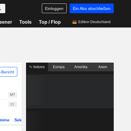
Einloggen
Ein Abo abschließen
eener
Tools
Top / Flop
Edition Deutschland
Indizes
Europa
Amerika
Asien
Bericht
MT
CI
rmine
Sektor
Derivate
ETFs