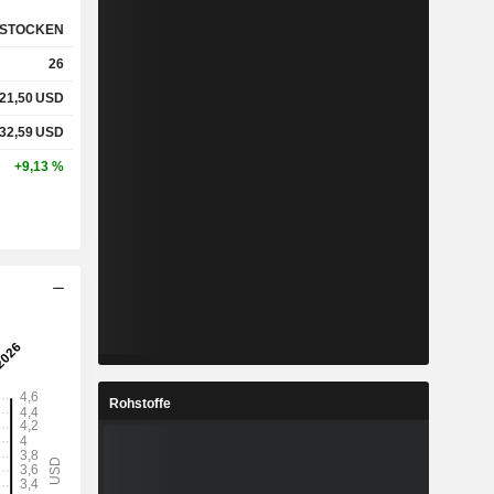
STOCKEN
26
21,50
USD
32,59
USD
+9,13 %
Rohstoffe