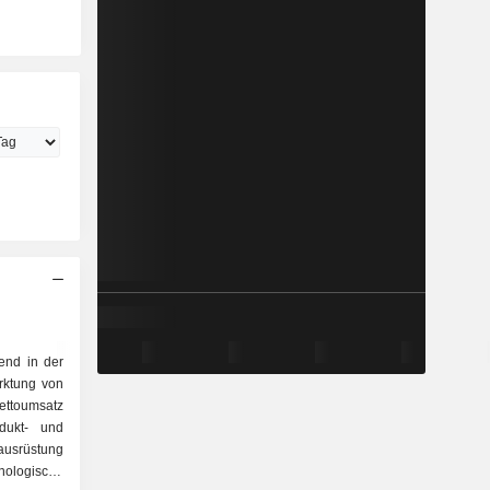
rend in der
rktung von
ettoumsatz
odukt- und
nologische