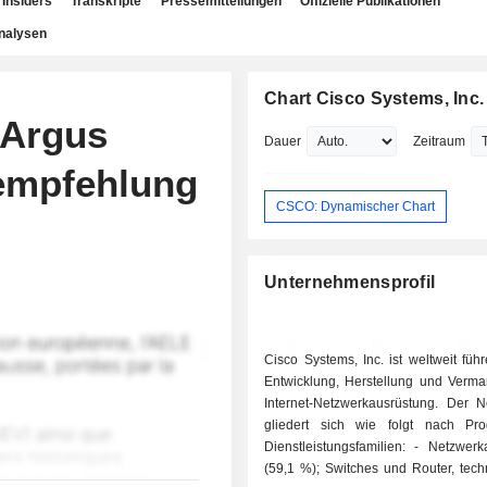
Insiders
Transkripte
Pressemitteilungen
Offizielle Publikationen
nalysen
Chart Cisco Systems, Inc.
 Argus
Dauer
Zeitraum
fempfehlung
CSCO: Dynamischer Chart
Unternehmensprofil
Cisco Systems, Inc. ist weltweit füh
Entwicklung, Herstellung und Verma
Internet-Netzwerkausrüstung. Der N
gliedert sich wie folgt nach Pr
Dienstleistungsfamilien: - Netzwerkausrüstung
(59,1 %); Switches und Router, tech