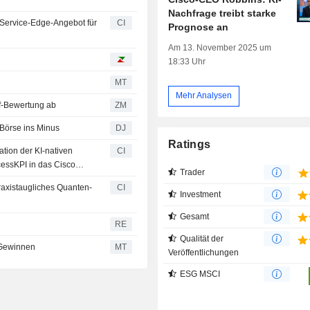
Nachfrage treibt starke
-Service-Edge-Angebot für
CI
Prognose an
Am 13. November 2025 um
18:33 Uhr
MT
Mehr Analysen
ine Kauf-Bewertung ab
ZM
Börse ins Minus
DJ
Ratings
ation der KI-nativen
CI
essKPI in das Cisco
Trader
raxistaugliches Quanten-
CI
Investment
Gesamt
RE
Qualität der
-Gewinnen
MT
Veröffentlichungen
ESG MSCI