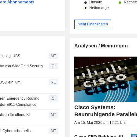
sere Abonnements
Mehr Finanzdaten
Analysen / Meinungen
en, sagt UBS
MT
e von WideField Security
CI
 USD ein, um
RE
rieren Emergency Routing
CI
g der E911-Compliance
Cisco Systems:
Beunruhigende Parallel
ion für offene KI-
MT
Am 15. Mai 2026 um 12:21 Uhr
KI-Cybersicherheit zu
MT
Cisco-CEO Robbins: KI-