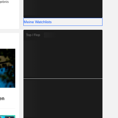
Meine Watchlists
Top / Flop
en