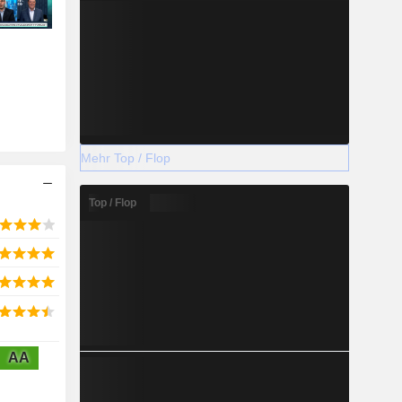
Mehr Top / Flop
Top / Flop
AA