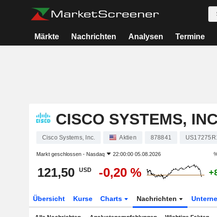
Märkte
Nachrichten
Analysen
Termine
CISCO SYSTEMS, INC
Cisco Systems, Inc.
Aktien
878841
US17275R
Markt geschlossen -
Nasdaq
22:00:00 05.08.2026
%
121,50
-0,20 %
USD
+
Übersicht
Kurse
Charts
Nachrichten
Untern