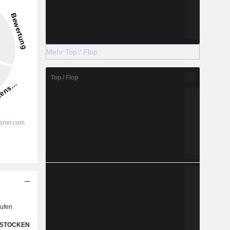
Mehr Top / Flop
Top / Flop
ufen
STOCKEN