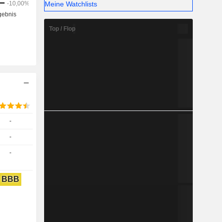
Meine Watchlists
Top / Flop
-
-
-
BBB