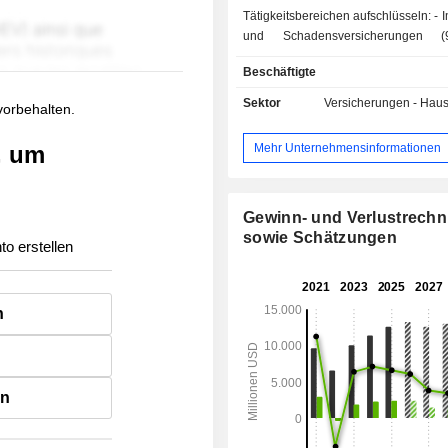
Tätigkeitsbereichen aufschlüsseln: - Immobilien-
und Schadensversicherungen (
Hausrat-, Kfz-, Unfall-, Feuervers
Beschäftigte
usw.; - Lebensversicherung (3,3 %). Der
Konzern bietet au
Sektor
Versicherungen - Haus
 vorbehalten.
Maklerdienstleistungen in den 
Versicherung, Finanzierung und Lea
Mehr Unternehmensinformationen
, um
Vermögensverwaltung für Vermögens
Gewinn- und Verlustrech
sowie Schätzungen
to erstellen
n
en