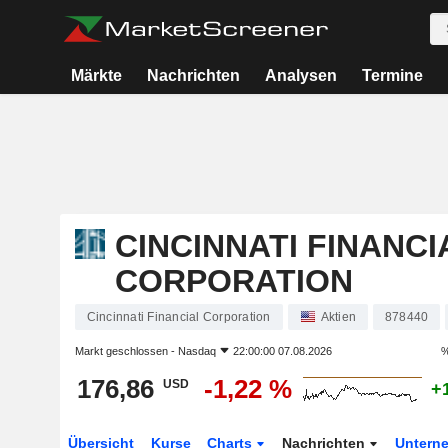
Märkte
Nachrichten
Analysen
Termine
CINCINNATI FINANCI
CORPORATION
Cincinnati Financial Corporation
Aktien
878440
Markt geschlossen -
Nasdaq
22:00:00 07.08.2026
%
176,86
-1,22 %
USD
+
Übersicht
Kurse
Charts
Nachrichten
Untern