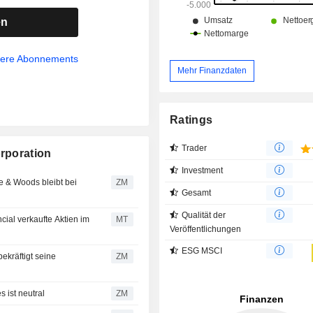
en
sere Abonnements
Mehr Finanzdaten
Ratings
Trader
orporation
Investment
ZM
Gesamt
Qualität der
cial verkaufte Aktien im
MT
Veröffentlichungen
ESG MSCI
ZM
: BofA Securities ist neutral
ZM