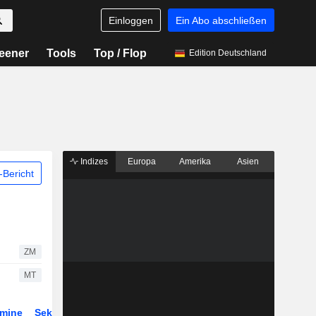
Einloggen
Ein Abo abschließen
eener
Tools
Top / Flop
Edition Deutschland
Indizes
Europa
Amerika
Asien
Bericht
ZM
MT
rmine
Sektor
Derivate
ETFs