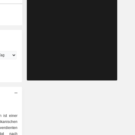
n ist einer
ischen
erdienten
lgt nach