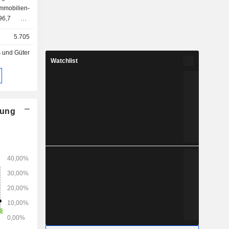
96,7 %):
icherungen
5.705
ßerdem
 und Güter
Bereichen
Watchlist
sing sowie
werte an.
nung