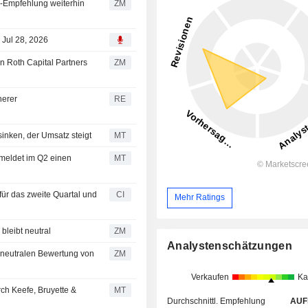
ZM
 Jul 28, 2026
ZM
herer
RE
sinken, der Umsatz steigt
MT
 meldet im Q2 einen
MT
für das zweite Quartal und
CI
Mehr Ratings
N : Piper Sandler bleibt neutral
ZM
Analystenschätzungen
ZM
Verkaufen
Ka
rch Keefe, Bruyette &
MT
Durchschnittl. Empfehlung
AUF