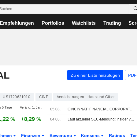
Empfehlungen
Portfolios
Watchlists
Trading
Scr
AL
Zu einer Liste hinzufügen
PDF-
US1720621010
CINF
Versicherungen - Haus und Güter
 5 Tage
Veränd. 1. Jan.
05.08.
CINCINNATI FINANCIAL CORPORATION : Keefe Bruyette & Woods bleibt bei seiner Kaufempfehlung
1,22 %
+8,29 %
04.08.
Laut aktueller SEC-Meldung: Insider von Cincinnati Financial verkaufte Aktien im Wert von 1.333.067 USD
ehmen
Finanzen
Bewertung
Konsens
Ratings
Te