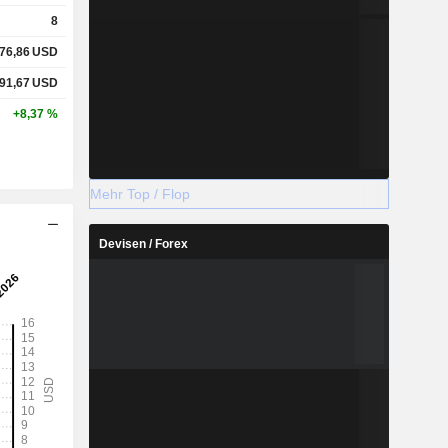
8
76,86
USD
91,67
USD
+8,37 %
Mehr Top / Flop
Devisen / Forex