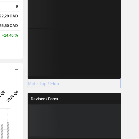
9
22,29
CAD
25,50
CAD
+14,40 %
Mehr Top / Flop
Devisen / Forex