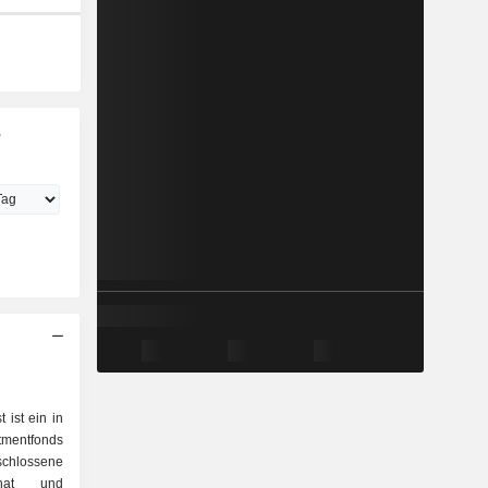
e
 ist ein in
tmentfonds
hlossene
t hat und