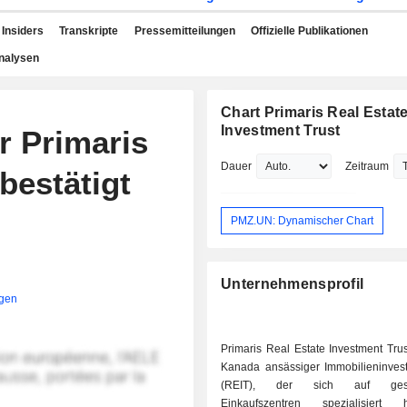
Insiders
Transkripte
Pressemitteilungen
Offizielle Publikationen
nalysen
Chart Primaris Real Estat
Investment Trust
r Primaris
Dauer
Zeitraum
bestätigt
PMZ.UN: Dynamischer Chart
Unternehmensprofil
igen
Primaris Real Estate Investment Trust
Kanada ansässiger Immobilieninves
(REIT), der sich auf gesc
Einkaufszentren spezialisier