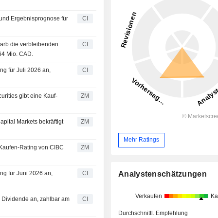
- und Ergebnisprognose für
CI
arb die verbleibenden
CI
64 Mio. CAD.
ng für Juli 2026 an,
CI
ZM
ZM
Mehr Ratings
ZM
Analystenschätzungen
ng für Juni 2026 an,
CI
Verkaufen
Ka
e Dividende an, zahlbar am
CI
Durchschnittl. Empfehlung