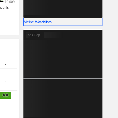
Meine Watchlists
Top / Flop
-
-
-
-
AA