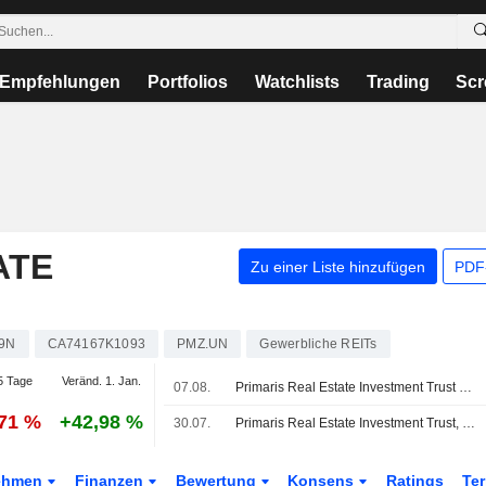
Empfehlungen
Portfolios
Watchlists
Trading
Scr
ATE
Zu einer Liste hinzufügen
PDF-
9N
CA74167K1093
PMZ.UN
Gewerbliche REITs
5 Tage
Veränd. 1. Jan.
07.08.
Primaris Real Estate Investment Trust kündigt Ausschüttung für den Monat August 2026 an, zahlbar am 15. September 2026
,71 %
+42,98 %
30.07.
Primaris Real Estate Investment Trust, Q2 2026 Earnings Call, Jul 30, 2026
ehmen
Finanzen
Bewertung
Konsens
Ratings
Te