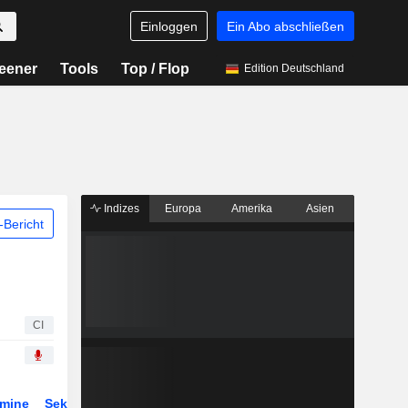
Einloggen
Ein Abo abschließen
eener
Tools
Top / Flop
Edition Deutschland
Indizes
Europa
Amerika
Asien
Bericht
CI
rmine
Sektor
Derivate
ETFs