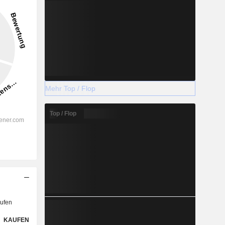
Mehr Top / Flop
Top / Flop
ufen
KAUFEN