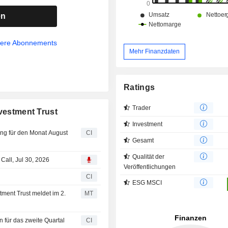
en
sere Abonnements
Mehr Finanzdaten
Ratings
Trader
nvestment Trust
Investment
ung für den Monat August
CI
Gesamt
Qualität der
Call, Jul 30, 2026
Veröffentlichungen
n
CI
ESG MSCI
ment Trust meldet im 2.
MT
n für das zweite Quartal
CI