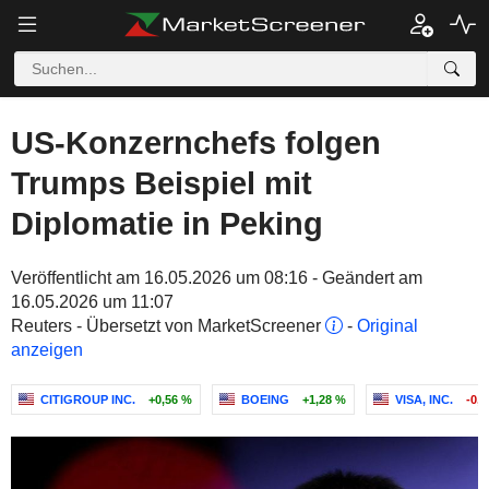
US-Konzernchefs folgen
Trumps Beispiel mit
Diplomatie in Peking
Veröffentlicht am 16.05.2026 um 08:16 - Geändert am
16.05.2026 um 11:07
Reuters - Übersetzt von MarketScreener
-
Original
anzeigen
CITIGROUP INC.
+0,56 %
BOEING
+1,28 %
VISA, INC.
-0,