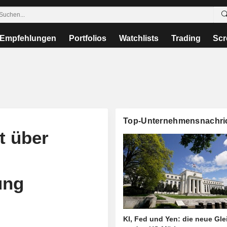
Empfehlungen
Portfolios
Watchlists
Trading
Scr
Top-Unternehmensnachri
t über
ung
KI, Fed und Yen: die neue Gl