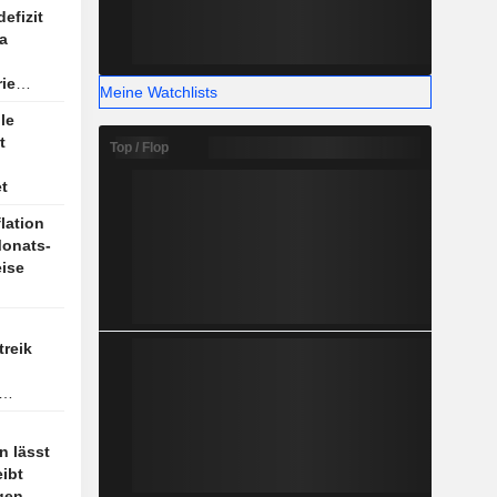
rnehmen
efizit
ilt,
a
ie
Meine Watchlists
le
t
Top / Flop
t
lation
Monats-
eise
treik
n lässt
eibt
gen