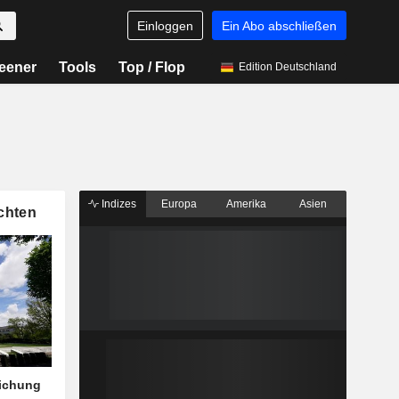
Einloggen
Ein Abo abschließen
eener
Tools
Top / Flop
Edition Deutschland
Indizes
Europa
Amerika
Asien
chten
eichung