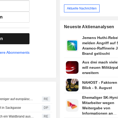
Aktuelle Nachrichten
en
Neueste Aktienanalysen
Jemens Huthi-Rebe
en
melden Angriff auf 
Aramco-Raffinerie J
sere Abonnements
Brand gelöscht
Aus drei mach viele
will neuen Militärpa
erweitern
NAHOST - Faktoren
Blick - 9. August
Ehemaliger SK-Hyni
Deutsches Handelsdefizit mit China wächst, da Peking weniger auf europäische Industrie angewiesen ist
RE
Mitarbeiter wegen
rt in Sackgasse
DP
Weitergabe von
Informationen an
Indonesien sperrt alle Zugänge zum Mount Bromo, da sich ein Waldbrand ausweitet
RE