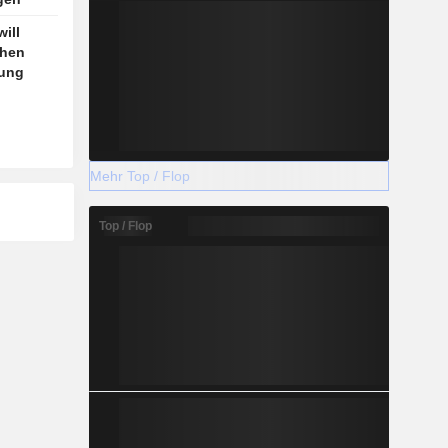
ill
chen
hung
Mehr Top / Flop
Top / Flop