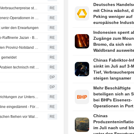
chinesisches Unte
Deutsches Handelsd
zu Haftstrafe verurte
Chinas Fabriktor-Inflation sinkt im Juli auf 3-Monats-Tief, Verbraucherpreise steigen langsamer
RE
mit China wächst, d
berichtet Yonhap
Peking weniger auf
Mehr Beschäftigte beteiligen sich an Streik bei BHPs Eisenerz-Operationen in Port Hedland
RE
europäische Industr
bt unter den Erwartungen
RE
angewiesen ist
Indonesien sperrt al
Jemens Huthi-Rebellen melden Angriff auf Saudi-Aramco-Raffinerie Jazan - Brand gelöscht
RE
Zugänge zum Moun
Bromo, da sich ein
British Columbia ruft wegen zunehmender Waldbrände den Provinz-Notstand aus
RE
Waldbrand ausweite
en gemeldet
RE
Chinas Fabriktor-Inf
sinkt im Juli auf 3-
Verteidigungspakt zwischen Türkei, Pakistan und Saudi-Arabien technisch mit NATOs Artikel 5 identisch, sagt türkischer Minister
RE
Tief, Verbraucherpr
DP
steigen langsamer
DP
Mehr Beschäftigte
beteiligen sich an S
Russland meldet Angriffe auf Schiffe und militärische Einrichtungen zur Unterstützung der Ukraine in Odesa und Mykolaiv
RE
bei BHPs Eisenerz-
Operationen in Port
Libyens Waha Oil meldet Leck an der Zaqout-Sidra-Pipeline eingedämmt - Förderung nach Reparaturen wieder aufgenommen
RE
Hedland
Chinas
British Columbia ruft Notstand aus: Mehr als 20.000 Menschen fliehen vor Waldbränden
RE
Produzenteninflatio
im Juli nach und bl
unter den Erwartun