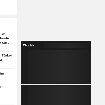
llen
Saudi-
azan -
Watchlist
: Türkei
kt
 im
x-