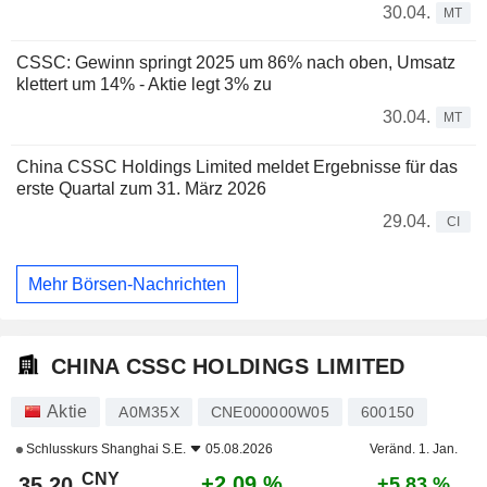
30.04.
MT
CSSC: Gewinn springt 2025 um 86% nach oben, Umsatz
klettert um 14% - Aktie legt 3% zu
30.04.
MT
China CSSC Holdings Limited meldet Ergebnisse für das
erste Quartal zum 31. März 2026
29.04.
CI
Mehr Börsen-Nachrichten
CHINA CSSC HOLDINGS LIMITED
Aktie
A0M35X
CNE000000W05
600150
Schlusskurs
Shanghai S.E.
05.08.2026
Veränd. 1. Jan.
CNY
+2,09 %
35,20
+5,83 %