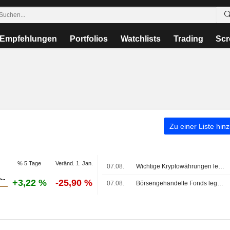
Empfehlungen
Portfolios
Watchlists
Trading
Scr
Zu einer Liste hin
% 5 Tage
Veränd. 1. Jan.
07.08.
Wichtige Kryptowährungen legen zu; Bitcoin hält sich über 64.000 USD
+3,22 %
-25,90 %
07.08.
Börsengehandelte Fonds legen zu, während US-Aktien nach Mittag anziehen