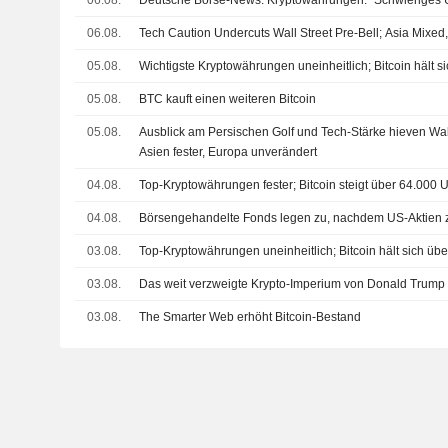
06.08.
Deutsche Börse-News: Kryptowährungen: "Schwieriges 
06.08.
Tech Caution Undercuts Wall Street Pre-Bell; Asia Mixe
05.08.
Wichtigste Kryptowährungen uneinheitlich; Bitcoin hält 
05.08.
BTC kauft einen weiteren Bitcoin
05.08.
Ausblick am Persischen Golf und Tech-Stärke hieven Wall
Asien fester, Europa unverändert
04.08.
Top-Kryptowährungen fester; Bitcoin steigt über 64.000
04.08.
Börsengehandelte Fonds legen zu, nachdem US-Aktien z
03.08.
Top-Kryptowährungen uneinheitlich; Bitcoin hält sich ü
03.08.
Das weit verzweigte Krypto-Imperium von Donald Trump
03.08.
The Smarter Web erhöht Bitcoin-Bestand