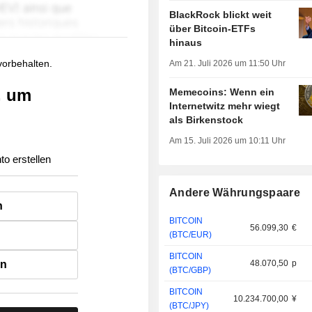
BlackRock blickt weit
über Bitcoin-ETFs
hinaus
 vorbehalten.
Am 21. Juli 2026 um 11:50 Uhr
, um
Memecoins: Wenn ein
Internetwitz mehr wiegt
als Birkenstock
Am 15. Juli 2026 um 10:11 Uhr
to erstellen
Andere Währungspaare
n
BITCOIN
56.099,30
€
(BTC/EUR)
BITCOIN
en
48.070,50
p
(BTC/GBP)
BITCOIN
10.234.700,00
¥
(BTC/JPY)