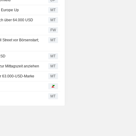
Umfeld"
DP
d, Europe Up
MT
sich über 64.000 USD
MT
FW
 Street vor Börsenstart;
MT
 USD
MT
ur Mittagszeit anziehen
MT
ber 63.000-USD-Marke
MT
MT