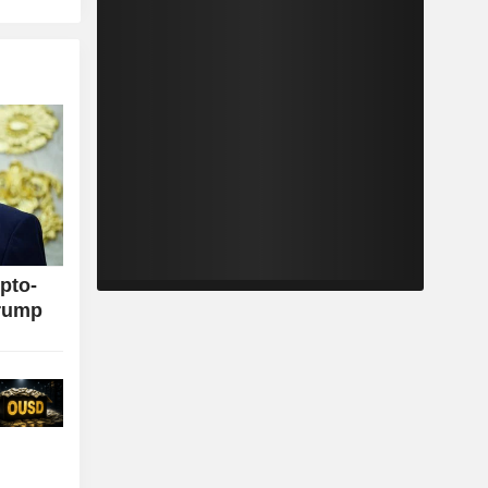
pto-
Trump