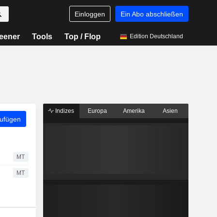
Einloggen
Ein Abo abschließen
eener
Tools
Top / Flop
Edition Deutschland
Indizes
Europa
Amerika
Asien
zufügen
MT
MT