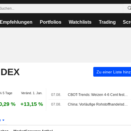
Empfehlungen
Portfolios
Watchlists
Trading
Scr
NDEX
Zu einer Liste hin
% 5 Tage
Veränd. 1. Jan.
07.08.
CBOT-Trends: Weizen 4-6 Cent fester, Mais und Sojabohnen 3-5 Cent im Plus
0,29 %
+13,15 %
07.08.
China: Vorläufige Rohstoffhandelsdaten für Juli
e