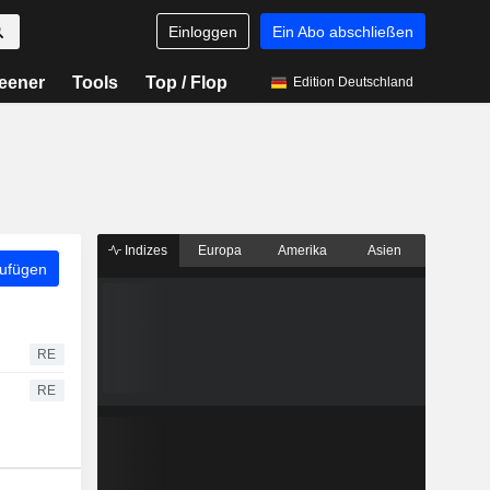
Einloggen
Ein Abo abschließen
eener
Tools
Top / Flop
Edition Deutschland
Indizes
Europa
Amerika
Asien
zufügen
RE
RE