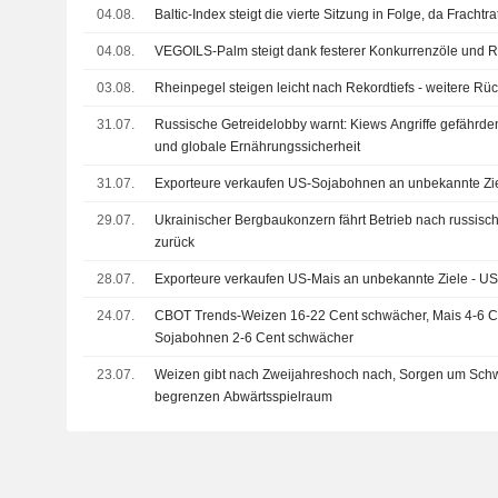
04.08.
Baltic-Index steigt die vierte Sitzung in Folge, da Fracht
04.08.
VEGOILS-Palm steigt dank festerer Konkurrenzöle und R
03.08.
Rheinpegel steigen leicht nach Rekordtiefs - weitere Rü
31.07.
Russische Getreidelobby warnt: Kiews Angriffe gefähr
und globale Ernährungssicherheit
31.07.
Exporteure verkaufen US-Sojabohnen an unbekannte Zi
29.07.
Ukrainischer Bergbaukonzern fährt Betrieb nach russische
zurück
28.07.
Exporteure verkaufen US-Mais an unbekannte Ziele - U
24.07.
CBOT Trends-Weizen 16-22 Cent schwächer, Mais 4-6 C
Sojabohnen 2-6 Cent schwächer
23.07.
Weizen gibt nach Zweijahreshoch nach, Sorgen um Sc
begrenzen Abwärtsspielraum