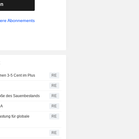
en
sere Abonnements
x
nen 3-5 Cent im Plus
RE
RE
röße des Sauenbestands
RE
DA
RE
stung für globale
RE
RE