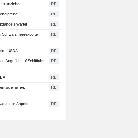
raten anziehen
RE
ohölpreise
RE
ckgänge erwartet
RE
den Schwarzmeerexporte
RE
ele - USDA
RE
n Angriffen auf Schifffahrt
RE
SDA
RE
ent schwächer,
RE
hwarzmeer-Angebot
RE