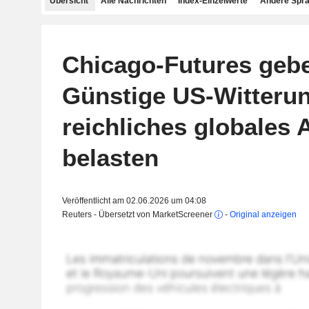
Übersicht
Alle Nachrichten
Index-Einzelwerte
Andere Spr
Chicago-Futures geb
Günstige US-Witteru
reichliches globales
belasten
Veröffentlicht am 02.06.2026 um 04:08
Reuters - Übersetzt von MarketScreener
-
Original anzeigen