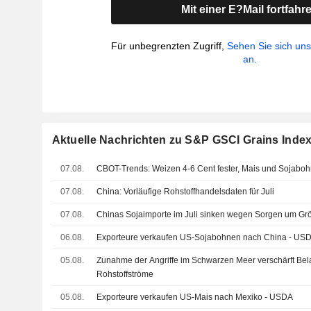
Mit einer E?Mail fortfahr
Für unbegrenzten Zugriff,
Sehen Sie sich un
an.
Aktuelle Nachrichten zu S&P GSCI Grains Inde
07.08.
CBOT-Trends: Weizen 4-6 Cent fester, Mais und Sojaboh
07.08.
China: Vorläufige Rohstoffhandelsdaten für Juli
07.08.
Chinas Sojaimporte im Juli sinken wegen Sorgen um G
06.08.
Exporteure verkaufen US-Sojabohnen nach China - US
05.08.
Zunahme der Angriffe im Schwarzen Meer verschärft Bela
Rohstoffströme
05.08.
Exporteure verkaufen US-Mais nach Mexiko - USDA