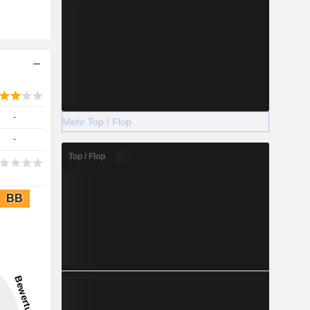
-
Mehr Top / Flop
-
Top / Flop
BB