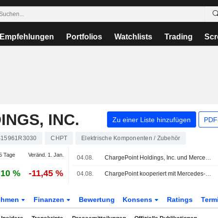
Empfehlungen
Portfolios
Watchlists
Trading
Scr
NGS, INC.
Zu einer Liste hinzufügen
PDF-
15961R3030
CHPT
Elektrische Komponenten / Zubehör
5 Tage
Veränd. 1. Jan.
04.08.
ChargePoint Holdings, Inc. und Mercedes-Benz AG kooperieren, um die Elektrifizierung von Flotten mit durchgängigen Ladelösungen zu vereinfachen
,10 %
-11,45 %
04.08.
ChargePoint kooperiert mit Mercedes-Benz bei Flotten-Elektrifizierungsprojekten in Großbritannien und Deutschland
ehmen
Finanzen
Bewertung
Konsens
Ratings
Term