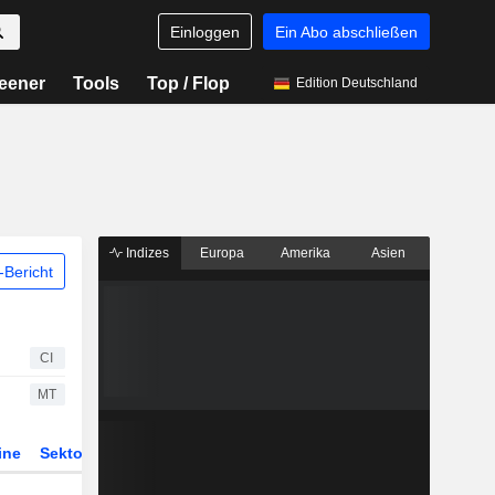
Einloggen
Ein Abo abschließen
eener
Tools
Top / Flop
Edition Deutschland
Indizes
Europa
Amerika
Asien
Bericht
CI
MT
ine
Sektor
Derivate
ETFs