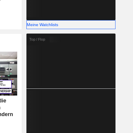
Meine Watchlists
Top / Flop
die
n
ndern