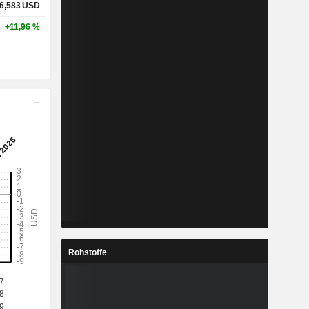
6,583
USD
+11,96 %
Rohstoffe