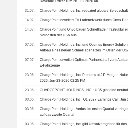
Revenue Officer zum 28. Juli 2026 an
31.07.
ChargePoint Holdings, Inc. reduziert globale Belegscha
14.07.
ChargePoint erweitert EV-Ladenetzwerk durch Onvo-Dea
14.07.
ChargePoint und Onvo bauen Schnellladeinfrastruktur e
Nordosten der USA aus
07.07.
ChargePoint Holdings, Inc. und Optimus Energy Solutio
Aufbau eines neuen Schnellladenetzes im Osten der US
07.07.
ChargePoint erweitert Optimus-Partnerschaft zum Ausba
E-Fahrzeuge
23.06.
ChargePoint Holdings, Inc. Presents at J.P. Morgan Nat
2026, Jun-23-2026 02:25 PM
23.06.
CHARGEPOINT HOLDINGS, INC. : UBS gib
03.06.
ChargePoint Holdings, Inc., Q1 2027 Earnings Call, Jun 
03.06.
ChargePoint Holdings: Verlust im ersten Quartal verringer
auf das zweite Quartal
03.06.
ChargePoint Holdings, Inc. gibt Umsatzprognose für das