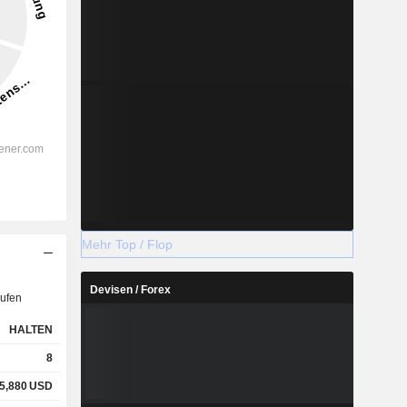
Mehr Top / Flop
Devisen / Forex
ufen
HALTEN
8
5,880
USD