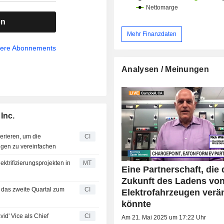
en
Mehr Finanzdaten
sere Abonnements
Analysen / Meinungen
Inc.
erieren, um die
CI
ngen zu vereinfachen
ktrifizierungsprojekten in
MT
Eine Partnerschaft, die 
Zukunft des Ladens vo
 das zweite Quartal zum
CI
Elektrofahrzeugen verä
könnte
vid' Vice als Chief
CI
Am 21. Mai 2025 um 17:22 Uhr