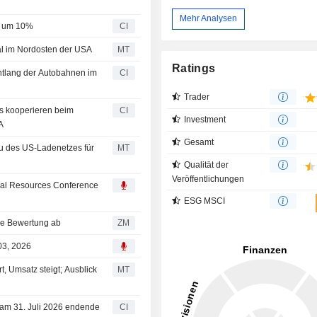
Mehr Analysen
ft um 10%
CI
l im Nordosten der USA
MT
Ratings
ntlang der Autobahnen im
CI
Trader
ns kooperieren beim
CI
Investment
A
Gesamt
u des US-Ladenetzes für
MT
Qualität der
Veröffentlichungen
ural Resources Conference
ESG MSCI
t eine neutrale Bewertung ab
ZM
03, 2026
t, Umsatz steigt; Ausblick
MT
 am 31. Juli 2026 endende
CI