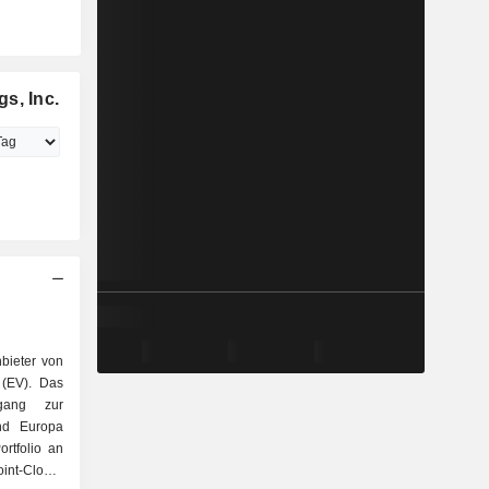
s, Inc.
nbieter von
 (EV). Das
gang zur
und Europa
rtfolio an
nt-Cloud-