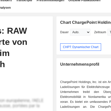
Insiders
Transkripte
Pressemitteilungen
Offizielle Publikationen
nalysen
Chart ChargePoint Holding
s: RAW
Dauer
Zeitraum
rte von
CHPT: Dynamischer Chart
 im
ch
Unternehmensprofil
ChargePoint Holdings, Inc. ist ein A
Ladelösungen für Elektrofahrzeuge
Unternehmen treibt den Über
Elektromobilität in Nordamerika 
voran. Es bietet ein umfassendes Po
Ladelösungen an. Die ChargePoi