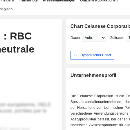
Insiders
Transkripte
Pressemitteilungen
Offizielle Publikationen
nalysen
Chart Celanese Corporati
n : RBC
Dauer
Zeitraum
neutrale
CE: Dynamischer Chart
Unternehmensprofil
Die Celanese Corporation ist ein C
Spezialmaterialienunternehmen, da
der Herstellung von technischen Pol
verschiedene Anwendungsbereiche
Acetylprodukten befasst, bei denen 
chemische Zwischenprodukte für all