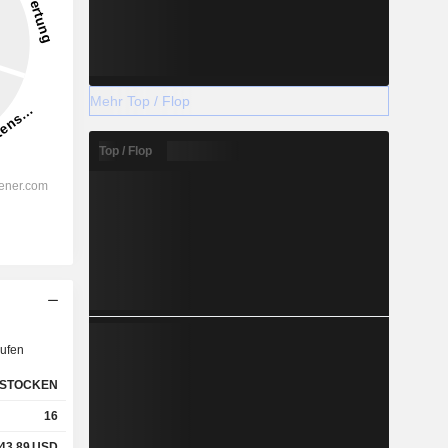
Mehr Top / Flop
Top / Flop
ufen
STOCKEN
16
43,89
USD