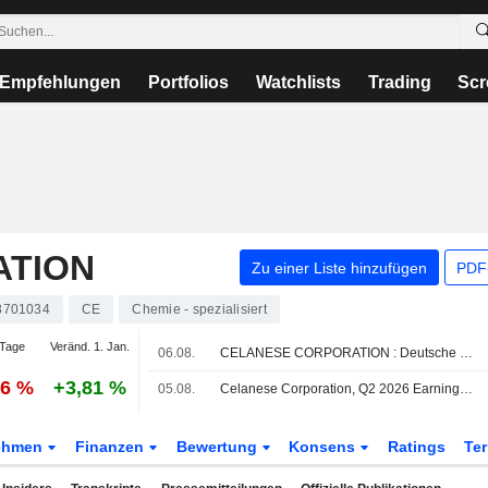
Empfehlungen
Portfolios
Watchlists
Trading
Scr
ATION
Zu einer Liste hinzufügen
PDF-
8701034
CE
Chemie - spezialisiert
Tage
Veränd. 1. Jan.
06.08.
CELANESE CORPORATION : Deutsche Bank Securities behält seine Kaufempfehlung bei
86 %
+3,81 %
05.08.
Celanese Corporation, Q2 2026 Earnings Call, Aug 05, 2026
ehmen
Finanzen
Bewertung
Konsens
Ratings
Te