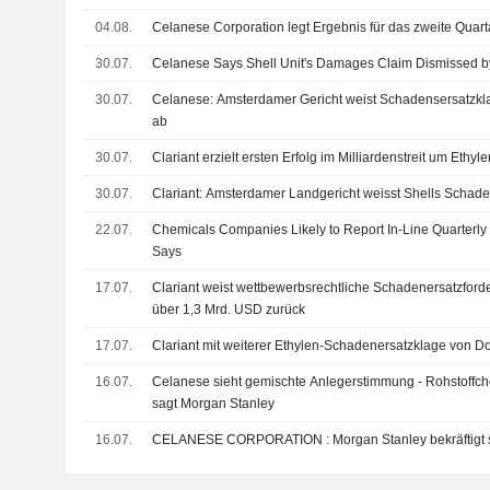
04.08.
Celanese Corporation legt Ergebnis für das zweite Quart
30.07.
Celanese Says Shell Unit's Damages Claim Dismissed 
30.07.
Celanese: Amsterdamer Gericht weist Schadensersatzkl
ab
30.07.
Clariant erzielt ersten Erfolg im Milliardenstreit um Ethyle
30.07.
Clariant: Amsterdamer Landgericht weisst Shells Schad
22.07.
Chemicals Companies Likely to Report In-Line Quarterly
Says
17.07.
Clariant weist wettbewerbsrechtliche Schadenersatzfor
über 1,3 Mrd. USD zurück
17.07.
Clariant mit weiterer Ethylen-Schadenersatzklage von D
16.07.
Celanese sieht gemischte Anlegerstimmung - Rohstoffch
sagt Morgan Stanley
16.07.
CELANESE CORPORATION : Morgan Stanley