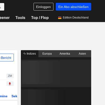
Einloggen
Ein Abo abschließen
eener
Tools
Top / Flop
Edition Deutschland
Indizes
Europa
Amerika
Asien
Bericht
ZM
rmine
Sektor
Derivate
ETFs