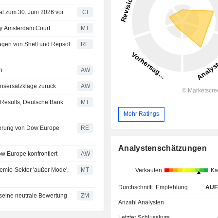
al zum 30. Juni 2026 vor
CI
by Amsterdam Court
MT
agen von Shell und Repsol
RE
n
AW
ensersatzklage zurück
AW
 Results, Deutsche Bank
MT
Mehr Ratings
derung von Dow Europe
RE
Analystenschätzungen
ow Europe konfrontiert
AW
emie-Sektor 'außer Mode',
MT
Verkaufen
Ka
Durchschnittl. Empfehlung
AUF
 bekräftigt seine neutrale Bewertung
ZM
Anzahl Analysten
Letzter Schlusskurs