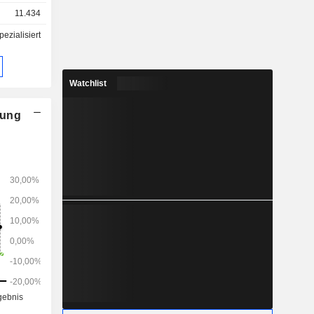
 in zwei
11.434
erials und
gineered
ezialisiert
liefert ein
eren für
bil- und
Watchlist
rodukte und
ngineered
n in einer
nung
 Einsatz,
ffsysteme,
ahrzeuge,
ungen,
ltsgeräte,
as Segment
tegrierte
igsäure,
(VAM),
testern,
ylacetat-
en Pulvern
.