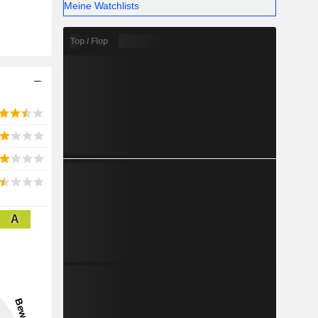
Meine Watchlists
Top / Flop
A