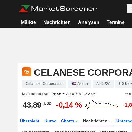
Märkte
Nachrichten
Analysen
Termine
CELANESE CORPOR
Celanese Corporation
Aktien
A0DP2A
US150
Markt geschlossen -
NYSE
22:00:02 07.08.2026
% 5 
43,89
-0,14 %
USD
-1,
Übersicht
Kurse
Charts
Nachrichten
Untern