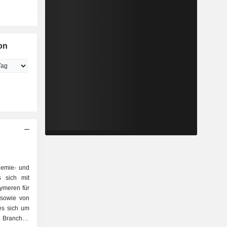
on
hemie- und
s sich mit
ymeren für
 sowie von
es sich um
e Branchen