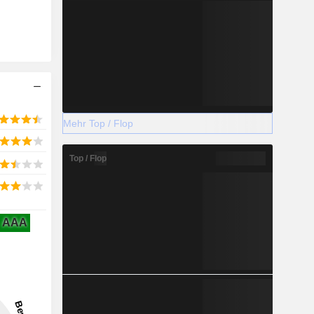
Mehr Top / Flop
Top / Flop
AAA