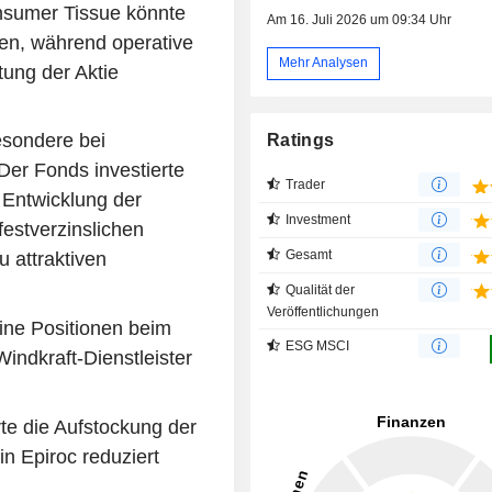
nsumer Tissue könnte
Am 16. Juli 2026 um 09:34 Uhr
nen, während operative
Mehr Analysen
ung der Aktie
esondere bei
Ratings
er Fonds investierte
Trader
r Entwicklung der
Investment
estverzinslichen
Gesamt
u attraktiven
Qualität der
Veröffentlichungen
ine Positionen beim
ESG MSCI
indkraft-Dienstleister
te die Aufstockung der
n Epiroc reduziert