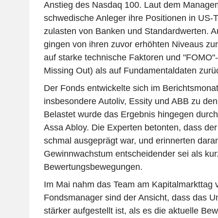
Anstieg des Nasdaq 100. Laut dem Manage
schwedische Anleger ihre Positionen in US-
zulasten von Banken und Standardwerten. A
gingen von ihren zuvor erhöhten Niveaus zu
auf starke technische Faktoren und "FOMO"-
Missing Out) als auf Fundamentaldaten zurü
Der Fonds entwickelte sich im Berichtsmonat 
insbesondere Autoliv, Essity und ABB zu de
Belastet wurde das Ergebnis hingegen durch 
Assa Abloy. Die Experten betonten, dass d
schmal ausgeprägt war, und erinnerten daran,
Gewinnwachstum entscheidender sei als kurz
Bewertungsbewegungen.
Im Mai nahm das Team am Kapitalmarkttag von
Fondsmanager sind der Ansicht, dass das U
stärker aufgestellt ist, als es die aktuelle B