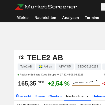
Märkte
Nachrichten
Analysen
Termine
TELE2 AB
Tele2 AB
Aktien
A1WYU5
SE0005190238
Realtime-Estimate
Cboe Europe
17:30:45 06.08.2026
165,35
+2,54 %
SEK
-
Übersicht
Kurse
Charts
Nachrichten
Untern