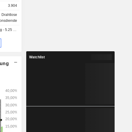
3.904
4 %); -
ungen für
Drahtlose
(7,5 %).
onsdienste
umsatz wie
 5.25 SEK
 (13,5 %),
Watchlist
nung