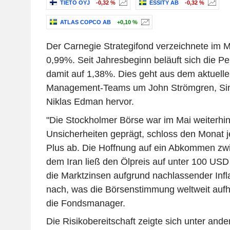
TIETO OYJ
-0,32 %
ESSITY AB
-0,32 %
ATLAS COPCO AB
+0,10 %
Der Carnegie Strategifond verzeichnete im 
0,99%. Seit Jahresbeginn beläuft sich die 
damit auf 1,38%. Dies geht aus dem aktuell
Management-Teams um John Strömgren, Si
Niklas Edman hervor.
"Die Stockholmer Börse war im Mai weiterhin
Unsicherheiten geprägt, schloss den Monat 
Plus ab. Die Hoffnung auf ein Abkommen z
dem Iran ließ den Ölpreis auf unter 100 US
die Marktzinsen aufgrund nachlassender Infla
nach, was die Börsenstimmung weltweit aufh
die Fondsmanager.
Die Risikobereitschaft zeigte sich unter ande