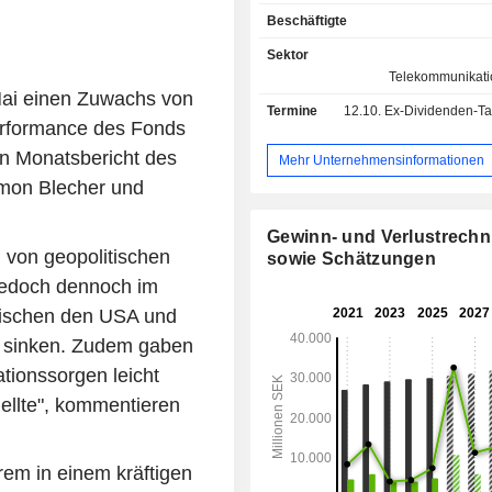
Kabelfernsehdienste; - Verkauf von
Beschäftigte
Kommunikationsgeräten (18,
Telekommunikationsdienstleist
Sektor
Telekommunikationsbetreiber 
Telekommunikati
Geografisch verteilt sich der Netto
Mai einen Zuwachs von
Termine
12.10.
Ex-Dividenden-Tag -
folgt: Schweden (76,5 %), Litauen
Performance des Fonds
Lettland (6,7 %) und Estland (3,3 %).
en Monatsbericht des
Mehr Unternehmensinformationen
mon Blecher und
Gewinn- und Verlustrech
 von geopolitischen
sowie Schätzungen
jedoch dennoch im
wischen den USA und
D sinken. Zudem gaben
tionssorgen leicht
ellte", kommentieren
rem in einem kräftigen