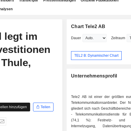
Insiders
Transkripte
Pressemitteilungen
Offizielle Publikationen
nalysen
Chart Tele2 AB
 legt im
Dauer
Zeitraum
vestitionen
TEL2 B: Dynamischer Chart
 Thule,
Unternehmensprofil
Tele2 AB ist einer der größten eu
Telekommunikationsanbieter. Der N
ellen hinzufügen
Teilen
gliedert sich nach Geschäftsbereichen
- Telekommunikationsdienste für
(74,1 %): Festnetz- und Mo
Internetzugang, Datenübertrag