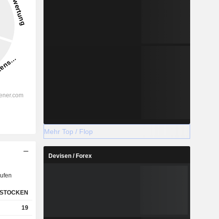
Mehr Top / Flop
Devisen / Forex
ufen
STOCKEN
19