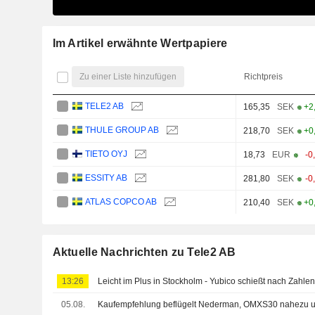
Im Artikel erwähnte Wertpapiere
Zu einer Liste hinzufügen
Richtpreis
TELE2 AB
165,35
SEK
+2
THULE GROUP AB
218,70
SEK
+0
TIETO OYJ
18,73
EUR
-0
ESSITY AB
281,80
SEK
-0
ATLAS COPCO AB
210,40
SEK
+0
Aktuelle Nachrichten zu Tele2 AB
13:26
Leicht im Plus in Stockholm - Yubico schießt nach Zahle
05.08.
Kaufempfehlung beflügelt Nederman, OMXS30 nahezu u