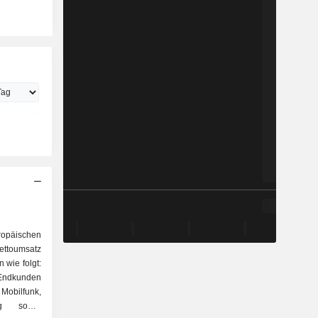
ropäischen
ettoumsatz
 wie folgt:
 Endkunden
bilfunk,
ung sowie