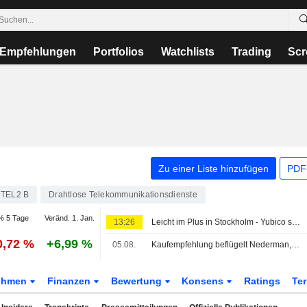
Empfehlungen
Portfolios
Watchlists
Trading
Scr
Zu einer Liste hinzufügen
PDF-
TEL2 B
Drahtlose Telekommunikationsdienste
% 5 Tage
Veränd. 1. Jan.
13:26
Leicht im Plus in Stockholm - Yubico schießt nach Zahlen nach oben
0,72 %
+6,99 %
05.08.
Kaufempfehlung beflügelt Nederman, OMXS30 nahezu unverändert
ehmen
Finanzen
Bewertung
Konsens
Ratings
Te