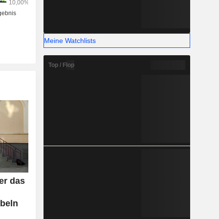
Meine Watchlists
Top / Flop
er das
beln