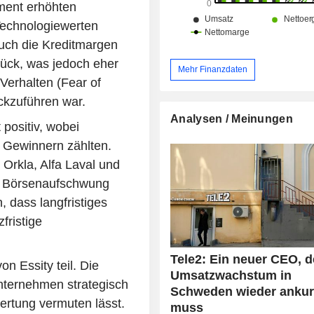
ment erhöhten
Technologiewerten
uch die Kreditmargen
rück, was jedoch eher
Mehr Finanzdaten
Verhalten (Fear of
ckzuführen war.
Analysen / Meinungen
positiv, wobei
n Gewinnern zählten.
Orkla, Alfa Laval und
er Börsenaufschwung
 dass langfristiges
fristige
Tele2: Ein neuer CEO, d
 Essity teil. Die
Umsatzwachstum in
nternehmen strategisch
Schweden wieder ankur
ewertung vermuten lässt.
muss