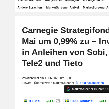
Alle Nachrichten
Analystenempfehlungen
Wichtige Fakten
Andere Sprachen
MarketScreener Artikel
MarketScreener A
Carnegie Strategifond
Mai um 0,99% zu – In
in Anleihen von Sobi,
Tele2 und Tieto
Veröffentlicht am 11.06.2026 um 12:03
Finwire - Übersetzt von MarketScreener
-
Original anzeigen
MarketScreener zu Ihren Qu
TELE2 AB
+2,54 %
THULE GROUP AB
+0,23 %