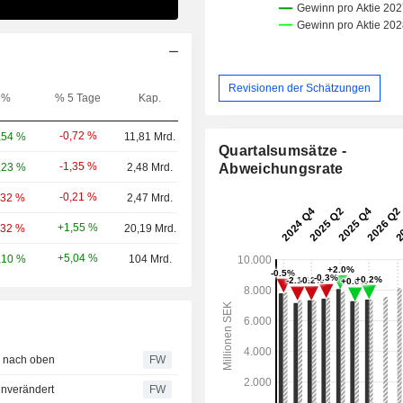
Revisionen der Schätzungen
%
% 5 Tage
Kap.
-0,72 %
,54 %
11,81 Mrd.
Quartalsumsätze -
-1,35 %
,23 %
2,48 Mrd.
Abweichungsrate
-0,21 %
,32 %
2,47 Mrd.
+1,55 %
,32 %
20,19 Mrd.
+5,04 %
,10 %
104 Mrd.
n nach oben
FW
nverändert
FW