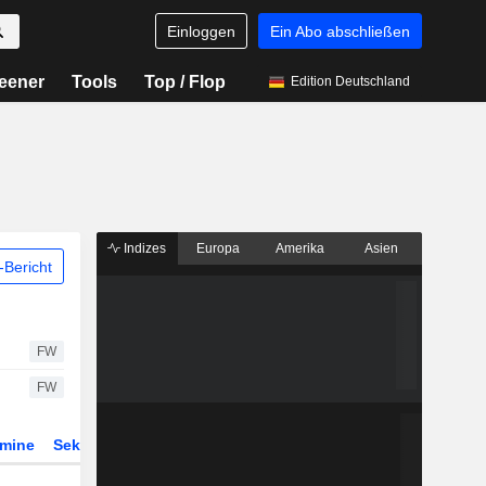
Einloggen
Ein Abo abschließen
eener
Tools
Top / Flop
Edition Deutschland
Indizes
Europa
Amerika
Asien
Bericht
FW
FW
rmine
Sektor
Derivate
ETFs