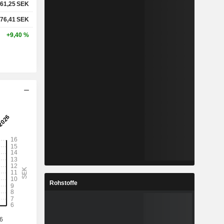
61,25
SEK
76,41
SEK
+9,40 %
Rohstoffe