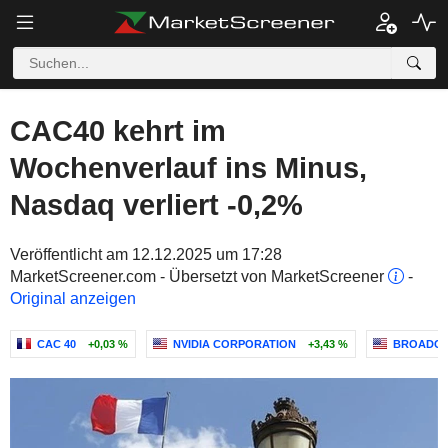
CAC40 kehrt im
Wochenverlauf ins Minus,
Nasdaq verliert -0,2%
Veröffentlicht am 12.12.2025 um 17:28
MarketScreener.com - Übersetzt von MarketScreener
-
Original anzeigen
CAC 40
+0,03 %
NVIDIA CORPORATION
+3,43 %
BROADCO