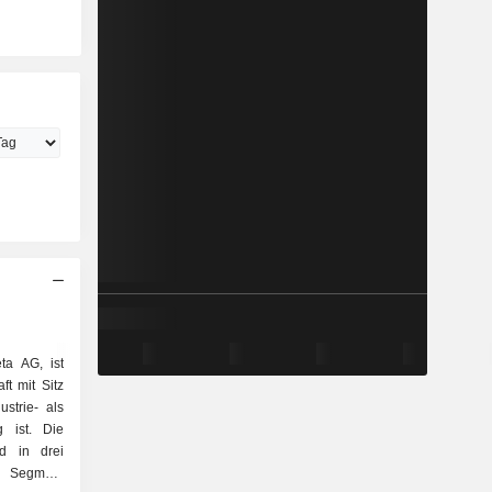
ta AG, ist
ft mit Sitz
strie- als
g ist. Die
nd in drei
s Segment