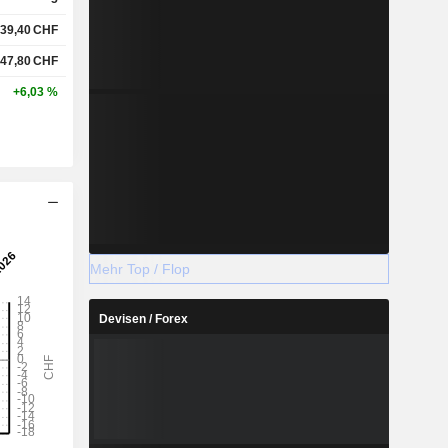
39,40
CHF
47,80
CHF
+6,03 %
Mehr Top / Flop
Devisen / Forex