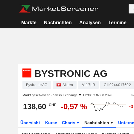
Märkte
Nachrichten
Analysen
Termine
BYSTRONIC AG
Bystronic AG
Aktien
A117LR
CH0244017502
Markt geschlossen -
Swiss Exchange
17:30:53 07.08.2026
%
138,60
-0,57 %
CHF
-0
Übersicht
Kurse
Charts
Nachrichten
Untern