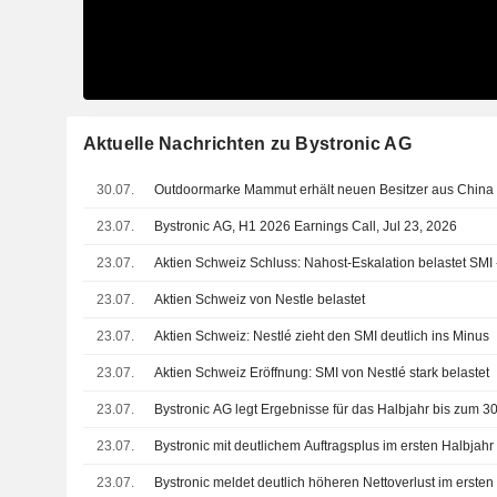
Aktuelle Nachrichten zu Bystronic AG
30.07.
Outdoormarke Mammut erhält neuen Besitzer aus China
23.07.
Bystronic AG, H1 2026 Earnings Call, Jul 23, 2026
23.07.
Aktien Schweiz Schluss: Nahost-Eskalation belastet SMI 
23.07.
Aktien Schweiz von Nestle belastet
23.07.
Aktien Schweiz: Nestlé zieht den SMI deutlich ins Minus
23.07.
Aktien Schweiz Eröffnung: SMI von Nestlé stark belastet
23.07.
Bystronic AG legt Ergebnisse für das Halbjahr bis zum 30
23.07.
Bystronic mit deutlichem Auftragsplus im ersten Halbjahr
23.07.
Bystronic meldet deutlich höheren Nettoverlust im ersten