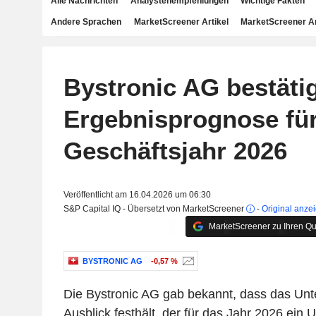
Alle Nachrichten
Analystenempfehlungen
Wichtige Fakten
Andere Sprachen
MarketScreener Artikel
MarketScreener A
Bystronic AG bestäti
Ergebnisprognose fü
Geschäftsjahr 2026
Veröffentlicht am 16.04.2026 um 06:30
S&P Capital IQ - Übersetzt von MarketScreener
-
Original anze
MarketScreener zu Ihren Qu
BYSTRONIC AG
-0,57 %
Die Bystronic AG gab bekannt, dass das Un
Ausblick festhält, der für das Jahr 2026 ei