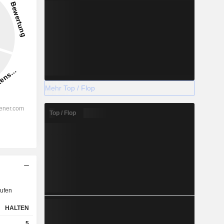
Mehr Top / Flop
Top / Flop
ufen
HALTEN
5