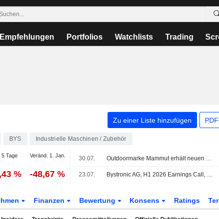
Empfehlungen
Portfolios
Watchlists
Trading
Scr
Zu einer Liste hinzufügen
PDF-
BYS
Industrielle Maschinen / Zubehör
 5 Tage
Veränd. 1. Jan.
30.07.
Outdoormarke Mammut erhält neuen Besitzer aus China
,43 %
-48,67 %
23.07.
Bystronic AG, H1 2026 Earnings Call, Jul 23, 2026
ehmen
Finanzen
Bewertung
Konsens
Ratings
Te