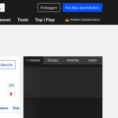
Einloggen
Ein Abo abschließen
eener
Tools
Top / Flop
Edition Deutschland
Indizes
Europa
Amerika
Asien
Bericht
AW
rmine
Sektor
Derivate
ETFs