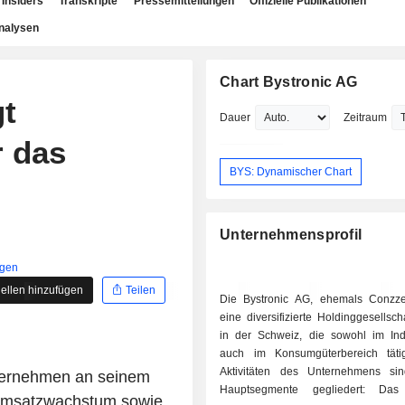
Insiders
Transkripte
Pressemitteilungen
Offizielle Publikationen
nalysen
Chart Bystronic AG
gt
Dauer
Zeitraum
r das
BYS: Dynamischer Chart
Unternehmensprofil
igen
ellen hinzufügen
Teilen
Die Bystronic AG, ehemals Conzze
eine diversifizierte Holdinggesellscha
in der Schweiz, die sowohl im Indu
auch im Konsumgüterbereich täti
Aktivitäten des Unternehmens si
ternehmen an seinem
Hauptsegmente gegliedert: Da
n Umsatzwachstum sowie