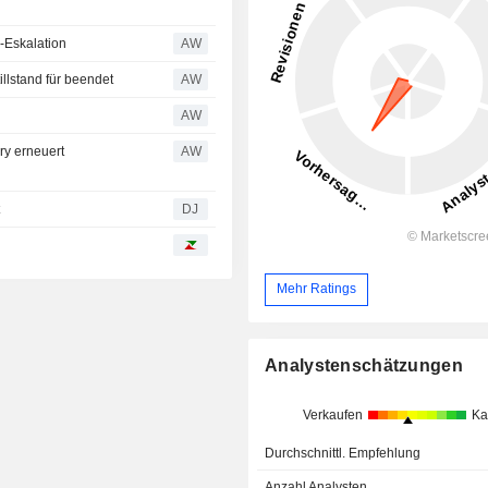
n-Eskalation
AW
llstand für beendet
AW
AW
ry erneuert
AW
t
DJ
Mehr Ratings
Analystenschätzungen
Verkaufen
Ka
Durchschnittl. Empfehlung
Anzahl Analysten