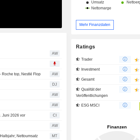
Mehr Finanzdaten
Ratings
AW
Trader
Investment
- Roche top, Nestlé Flop
AW
Gesamt
DJ
Qualität der
AW
Veröffentlichungen
AW
ESG MSCI
. Juni 2026 vor
CI
AW
 Halbjahr; Nettoumsatz
MT