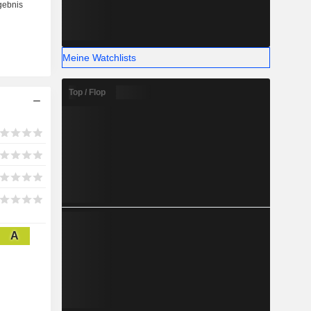
Meine Watchlists
Top / Flop
A