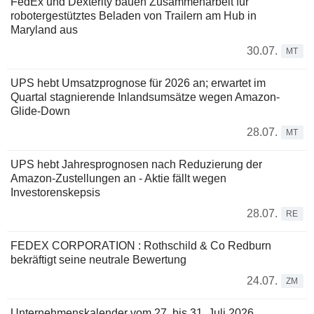
FedEx und Dexterity bauen Zusammenarbeit für
robotergestütztes Beladen von Trailern am Hub in
Maryland aus
30.07.
MT
UPS hebt Umsatzprognose für 2026 an; erwartet im
Quartal stagnierende Inlandsumsätze wegen Amazon-
Glide-Down
28.07.
MT
UPS hebt Jahresprognosen nach Reduzierung der
Amazon-Zustellungen an - Aktie fällt wegen
Investorenskepsis
28.07.
RE
FEDEX CORPORATION : Rothschild & Co Redburn
bekräftigt seine neutrale Bewertung
24.07.
ZM
Unternehmenskalender vom 27. bis 31. Juli 2026