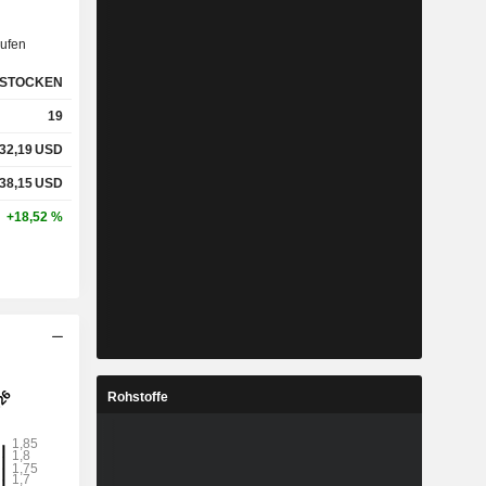
ufen
STOCKEN
19
32,19
USD
38,15
USD
+18,52 %
Rohstoffe