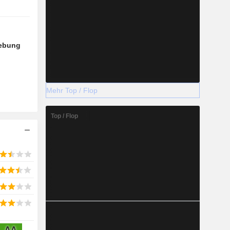
hebung
Mehr Top / Flop
Top / Flop
AA