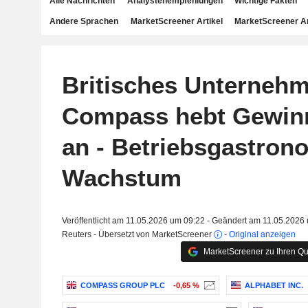
Alle Nachrichten
Analystenempfehlungen
Wichtige Fakten
Andere Sprachen
MarketScreener Artikel
MarketScreener A
Britisches Unterneh
Compass hebt Gewin
an - Betriebsgastrono
Wachstum
Veröffentlicht am 11.05.2026 um 09:22 - Geändert am 11.05.2026
Reuters - Übersetzt von MarketScreener
-
Original anzeigen
MarketScreener zu Ihren Qu
COMPASS GROUP PLC
-0,65 %
ALPHABET INC.