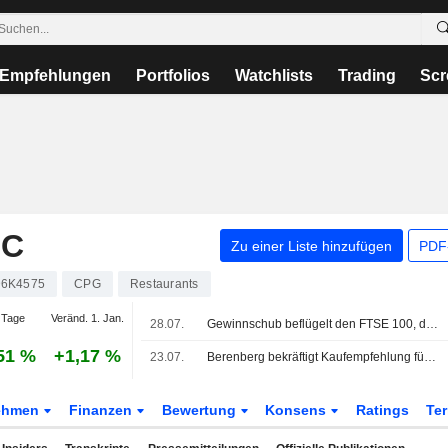
Empfehlungen
Portfolios
Watchlists
Trading
Scr
LC
Zu einer Liste hinzufügen
PDF-
6K4575
CPG
Restaurants
 Tage
Veränd. 1. Jan.
28.07.
Gewinnschub beflügelt den FTSE 100, da Ölpreis nachgibt
51 %
+1,17 %
23.07.
Berenberg bekräftigt Kaufempfehlung für Compass Group und Kursziel angesichts der Wachstumsaussichten
ehmen
Finanzen
Bewertung
Konsens
Ratings
Te