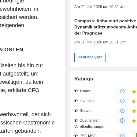
I-bedingte
Am 21. Juli 2026 um 10:25 Uhr
gewohnheiten im
ichert werden.
Compass: Anhaltend positive
teigenden
Dynamik stützt moderate An
der Prognose
Am 11. Mai 2026 um 16:31 Uhr
N OSTEN
Mehr Analysen
eiten bis hin zur
 aufgestellt, um
Ratings
wältigen, da kein
e, erklärte CFO
Trader
Investment
Gesamt
erbsvorteil, der sich
Qualität der
lassischen Gastronomie
Veröffentlichungen
ekarten gebunden,
ESG MSCI