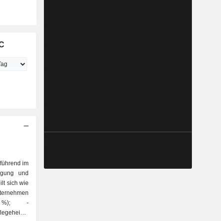
LC
führend im
legung und
lt sich wie
 %); -
legeheime