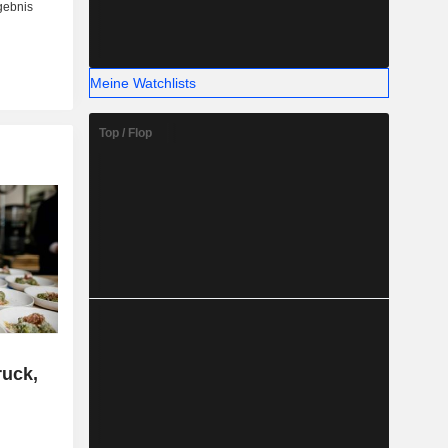
Meine Watchlists
Top / Flop
ruck,