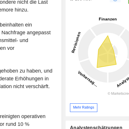
ndere nicht die Last
emore hinzu.
beinhalten ein
ch Nachfrage angepasst
smittel- und
en vor
gehoben zu haben, und
oderate Erhöhungen in
ation nicht verschärft.
Mehr Ratings
einigten operativen
or rund 10 %
Analystenschätzungen