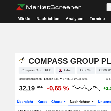
Märkte
Nachrichten
Analysen
Termine
COMPASS GROUP P
Compass Group PLC
Aktien
A2DR6K
GB00BD
Markt geschlossen -
London S.E.
17:35:13 07.08.2026
% 5
32,19
-0,65 %
USD
+1,
Übersicht
Kurse
Charts
Nachrichten
Untern