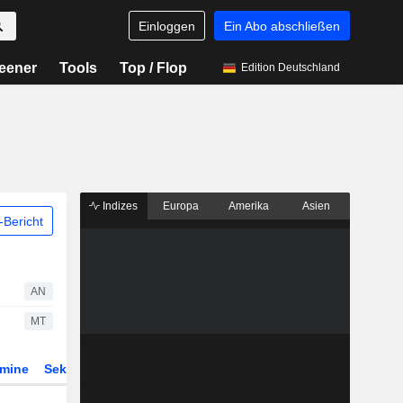
Einloggen
Ein Abo abschließen
eener
Tools
Top / Flop
Edition Deutschland
Indizes
Europa
Amerika
Asien
Bericht
AN
MT
rmine
Sektor
Derivate
ETFs