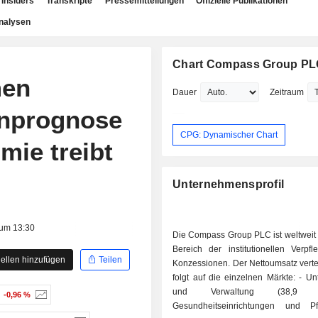
Insiders
Transkripte
Pressemitteilungen
Offizielle Publikationen
nalysen
Chart Compass Group P
men
Dauer
Zeitraum
nprognose
CPG: Dynamischer Chart
mie treibt
Unternehmensprofil
 um 13:30
Die Compass Group PLC ist weltweit 
Bereich der institutionellen Verpf
ellen hinzufügen
Teilen
Konzessionen. Der Nettoumsatz vertei
folgt auf die einzelnen Märkte: - Unternehmen
und Verwaltung (38,9
-0,96 %
Gesundheitseinrichtungen und Pf