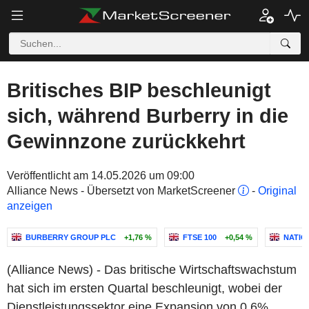
Britisches BIP beschleunigt
sich, während Burberry in die
Gewinnzone zurückkehrt
Veröffentlicht am 14.05.2026 um 09:00
Alliance News - Übersetzt von MarketScreener
-
Original
anzeigen
BURBERRY GROUP PLC
+1,76 %
FTSE 100
+0,54 %
NATIO
(Alliance News) - Das britische Wirtschaftswachstum
hat sich im ersten Quartal beschleunigt, wobei der
Dienstleistungssektor eine Expansion von 0,6%