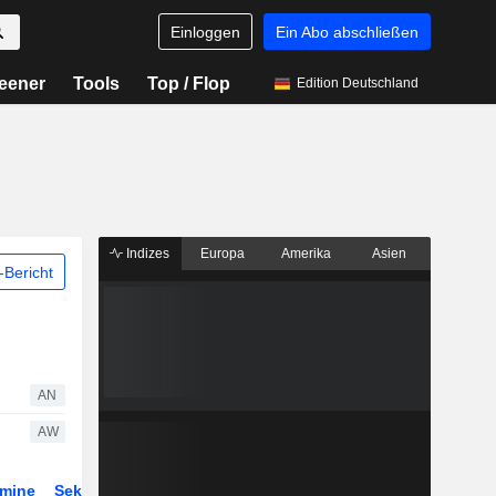
Einloggen
Ein Abo abschließen
eener
Tools
Top / Flop
Edition Deutschland
Indizes
Europa
Amerika
Asien
Bericht
AN
AW
rmine
Sektor
Derivate
ETFs