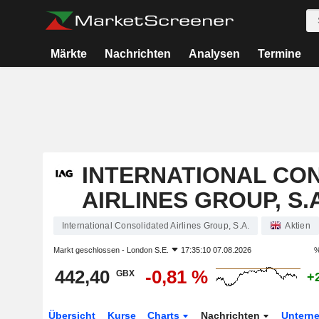
Märkte
Nachrichten
Analysen
Termine
INTERNATIONAL CO
AIRLINES GROUP, S.A
International Consolidated Airlines Group, S.A.
Aktien
Markt geschlossen -
London S.E.
17:35:10 07.08.2026
%
442,40
-0,81 %
GBX
+
Übersicht
Kurse
Charts
Nachrichten
Untern