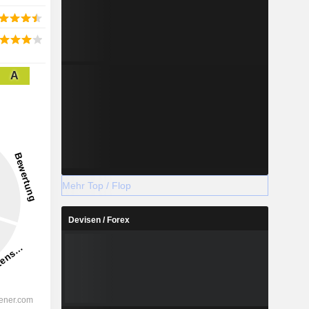
A
Mehr Top / Flop
Devisen / Forex