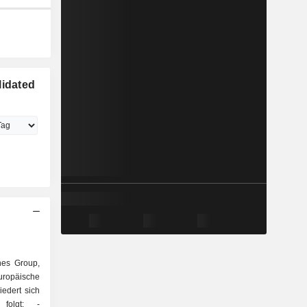
lidated
ines Group,
opäische
iedert sich
folgt: -