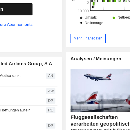
en
sere Abonnements
Mehr Finanzdaten
Analysen / Meinungen
ted Airlines Group, S.A.
Medica senkt
AN
AW
DP
n Hoffnungen auf ein
RE
Fluggesellschaften
verarbeiten geopolitisc
DP