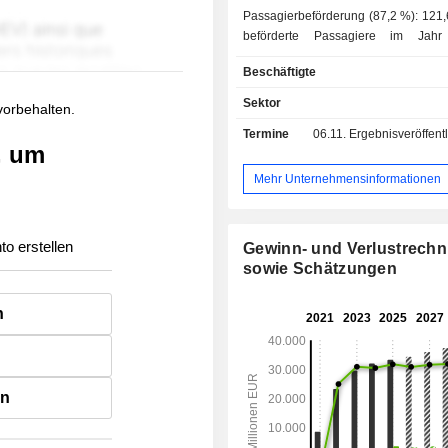
Passagierbeförderung (87,2 %): 121,
beförderte Passagiere im Jahr
Frachtbeförderung (3,7 %); - Sonstiges (9,1 %):
Beschäftigte
Wartungs- und Abfertigungsdienstl
Vertrieb von computerges
Sektor
 vorbehalten.
Reservierungssystemen usw. Ende 2025 betrieb
Termine
06.11.
Ergebnisveröffentlichun
die Gruppe eine Flotte von 627 Flugzeu
, um
Nettoumsatz verteilt sich geografisch
Spanien (19,2 %), das Vereinigte 
Mehr Unternehmensinformationen
(35,5 %), die Vereinigten Staaten (
Sonstige (28,9 %).
to erstellen
Gewinn- und Verlustrech
sowie Schätzungen
n
en