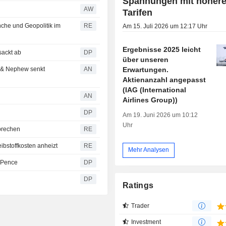
Spannungen mit höher
AW
Tarifen
nche und Geopolitik im
RE
Am 15. Juli 2026 um 12:17 Uhr
Ergebnisse 2025 leicht
sackt ab
DP
über unseren
Erwartungen.
 & Nephew senkt
AN
Aktienanzahl angepasst
(IAG (International
AN
Airlines Group))
DP
Am 19. Juni 2026 um 10:12
Uhr
brechen
RE
ibstoffkosten anheizt
RE
Mehr Analysen
5 Pence
DP
DP
Ratings
Trader
Investment