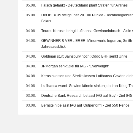
05.08.
Falsch getankt - Deutschland plant Strafen für Airlines
05.08.
Der IBEX 35 steigt über 20.100 Punkte - Technologiebra
Fokus
04.08.
Teures Kerosin bringt Lufthansa Gewinneinbruch - Aktie 
04.08.
GEWINNER & VERLIERER: Minenwerte legen zu; Smith
Jahresausblick
04.08.
Goldman stuft Sainsbury hoch; Oddo BHF senkt Unite
04.08.
JPMorgan senkt Ziel für IAG - 'Overweight'
04.08.
Kerosinkosten und Streiks lassen Lufthansa-Gewinn ein
04.08.
Lufthansa warnt: Gewinn könnte sinken, da Iran-Krieg Tre
03.08.
Deutsche Bank Research belässt IAG auf 'Buy' - Ziel 64
03.08.
Bernstein belässt IAG auf 'Outperform' - Ziel 550 Pence