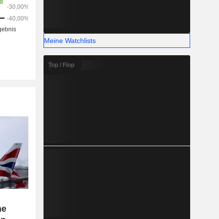
Meine Watchlists
Top / Flop
he