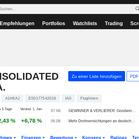
Empfehlungen
Portfolios
Watchlists
Trading
Scr
NSOLIDATED
Zu einer Liste hinzufügen
PDF-
.
A1H6AJ
ES0177542018
IAG
Fluglinien
 5 Tage
Veränd. 1. Jan.
07.08.
GEWINNER & VERLIERER: Goodwin springt; Oxford BioMedica senkt Umsatzerwartung
2,43 %
+6,78 %
06.08.
Mehr Drohnensichtungen an deutschen Flughäfen
ehmen
Finanzen
Bewertung
Konsens
Ratings
Te