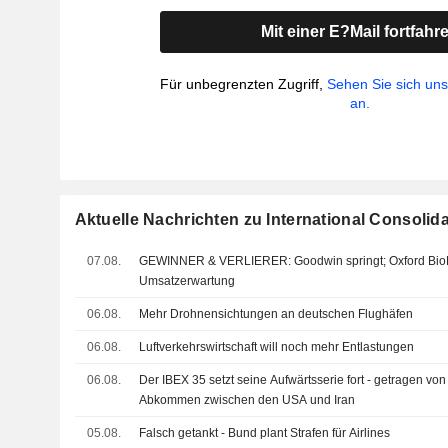
Mit einer E?Mail fortfahr
Für unbegrenzten Zugriff,
Sehen Sie sich un
an.
Aktuelle Nachrichten zu International Consolida
07.08.
GEWINNER & VERLIERER: Goodwin springt; Oxford Bio
Umsatzerwartung
06.08.
Mehr Drohnensichtungen an deutschen Flughäfen
06.08.
Luftverkehrswirtschaft will noch mehr Entlastungen
06.08.
Der IBEX 35 setzt seine Aufwärtsserie fort - getragen vo
Abkommen zwischen den USA und Iran
05.08.
Falsch getankt - Bund plant Strafen für Airlines