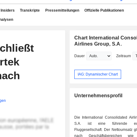
Insiders
Transkripte
Pressemitteilungen
Offizielle Publikationen
nalysen
Chart International Conso
Airlines Group, S.A.
chließt
Dauer
Zeitraum
rtek
nach
IAG: Dynamischer Chart
Unternehmensprofil
igen
Die International Consolidated Airl
S.A. ist eine führende eur
Fluggesellschaft. Der Nettoumsatz gl
nach Geschäftsbereichen wie 