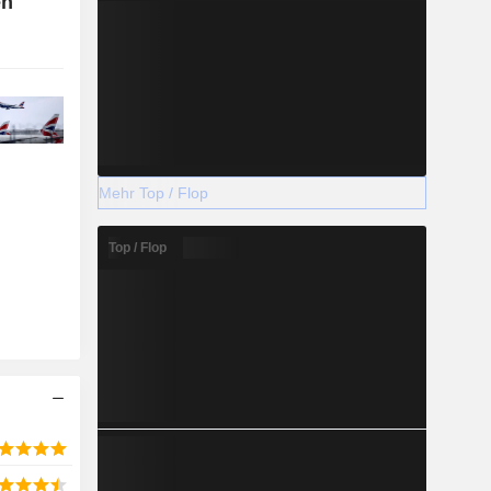
en
Mehr Top / Flop
Top / Flop