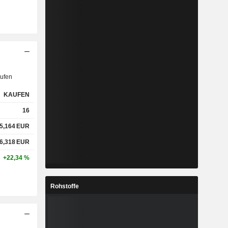
ufen
KAUFEN
16
5,164
EUR
6,318
EUR
+22,34 %
Rohstoffe