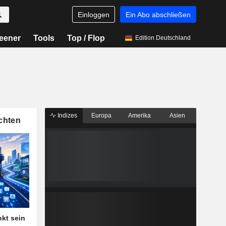
Einloggen
Ein Abo abschließen
eener
Tools
Top / Flop
Edition Deutschland
Indizes
Europa
Amerika
Asien
chten
nkt sein