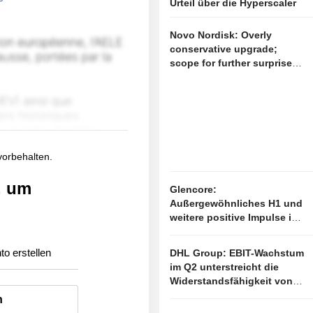
Urteil über die Hyperscaler
Novo Nordisk: Overly
conservative upgrade;
scope for further surprises
remains open
 vorbehalten.
, um
Glencore:
Außergewöhnliches H1 und
weitere positive Impulse in
Sicht
to erstellen
DHL Group: EBIT-Wachstum
im Q2 unterstreicht die
Widerstandsfähigkeit von
DHL, doch die aktuelle
n
Bewertung begrenzt das