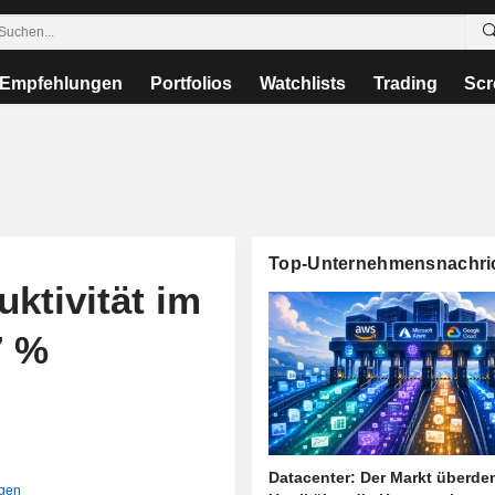
Empfehlungen
Portfolios
Watchlists
Trading
Scr
Top-Unternehmensnachri
uktivität im
7 %
Datacenter: Der Markt überde
igen