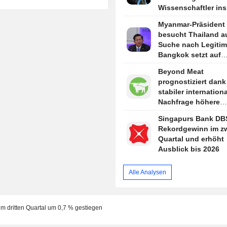
Wissenschaftler in
holen
Myanmar-Präsident
besucht Thailand au
Suche nach Legitimi
Bangkok setzt auf
Annäherung
Beyond Meat
prognostiziert dank
stabiler internationa
Nachfrage höhere
Quartalsumsätze
Singapurs Bank DBS
Rekordgewinn im z
Quartal und erhöht
Ausblick bis 2026
Alle Analysen
t im dritten Quartal um 0,7 % gestiegen