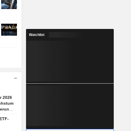
Watchlist
r 2026
chstum
erung
ETF-