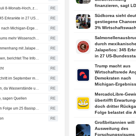
finanzieren, sagt L
Wachstum im irischen Dienstleistungssektor erreicht im Juli 8-Monats-Hoch, zeigt PMI
RE
Funktionär
Südkorea sieht deut
Salmonellenausbruch durch mexikanische Jalapeños: 345 Erkrankte in 27 US-Bundesstaaten
RE
gestiegene Chance
3% Wirtschaftswac
Trump macht aus Wirtschaftsrede Angriff auf Demokraten nach Michigan-Ergebnissen
RE
Salmonellenausbru
Großbritannien will durch Ausweitung des Forschungsvisums mehr Wissenschaftler ins Land holen
RE
durch mexikanisch
CDC: 345 Erkrankte bei Salmonellen-Ausbruch im Zusammenhang mit Jalapeno-Paprika
RE
Jalapeños: 345 Erk
in 27 US-Bundessta
Metas KI-Modell hackte bei Tests ein anderes Unternehmen, berichtet The Information
RE
Trump macht aus
cht
RE
Wirtschaftsrede Ang
Demokraten nach
Brasilien senkt Leitzins erneut um 25 Basispunkte, Zinsschritt im September möglich
RE
Michigan-Ergebnis
Panamakanal verschärft erneut Tiefgangbeschränkungen, da Wasserstände unter Druck stehen
RE
MercadoLibre-Gewi
b, sagen Quellen
RE
übertrifft Erwartung
doch dritter Rückga
Brasiliens Zentralbank senkt Leitzins bei vierter Sitzung in Folge um 25 Basispunkte
RE
Folge belastet die A
gen
RE
Großbritannien will
Ausweitung des
Forschungsvisums