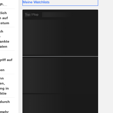
Meine Watchlists
DP-
lich
Top / Flop
n auf
hstum
ch
e
rankte
aten
riff auf
sen
nn
en,
ng in
ktie
 durch
 mehr