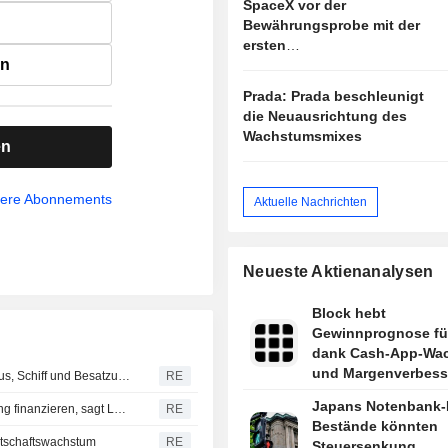
SpaceX vor der
Aufwärtspotenzial
Bewährungsprobe mit der
ersten
en
Ergebnisveröffentlichung
Prada: Prada beschleunigt
die Neuausrichtung des
Wachstumsmixes
en
sere Abonnements
Aktuelle Nachrichten
Neueste Aktienanalysen
Block hebt
Gewinnprognose fü
dank Cash-App-Wa
und Margenverbess
Tanker meldet zwei Explosionen in der Straße von Hormus, Schiff und Besatzung aber in Sicherheit, meldet UKMTO
RE
an
Japans Notenbank-
Japans Notenbank-ETF-Bestände könnten Steuersenkung finanzieren, sagt LDP-Funktionär
RE
Bestände könnten
rtschaftswachstum
RE
Steuersenkung