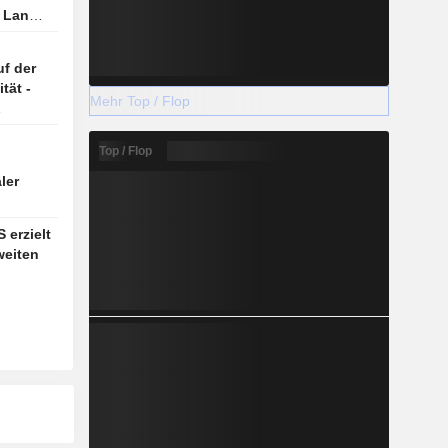
s Land
f der
tät -
Mehr Top / Flop
Top / Flop
ler
 erzielt
weiten