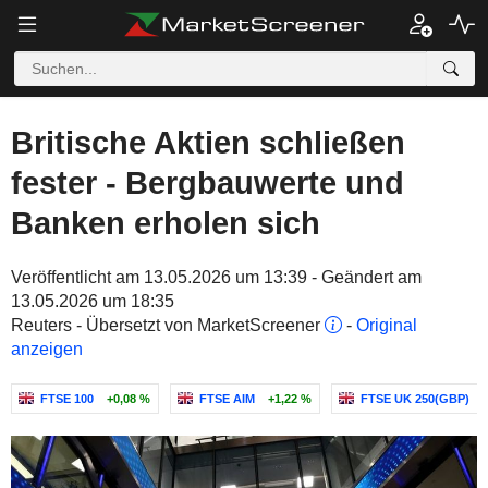
Britische Aktien schließen
fester - Bergbauwerte und
Banken erholen sich
Veröffentlicht am 13.05.2026 um 13:39 - Geändert am
13.05.2026 um 18:35
Reuters - Übersetzt von MarketScreener
-
Original
anzeigen
FTSE 100
+0,08 %
FTSE AIM
+1,22 %
FTSE UK 250(GBP)