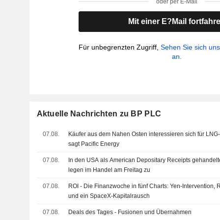
oder per E-Mail
Mit einer E?Mail fortfahr
Für unbegrenzten Zugriff,
Sehen Sie sich un
an.
Aktuelle Nachrichten zu BP PLC
07.08.
Käufer aus dem Nahen Osten interessieren sich für LN
sagt Pacific Energy
07.08.
In den USA als American Depositary Receipts gehandelt
legen im Handel am Freitag zu
07.08.
ROI - Die Finanzwoche in fünf Charts: Yen-Intervention,
und ein SpaceX-Kapitalrausch
07.08.
Deals des Tages - Fusionen und Übernahmen