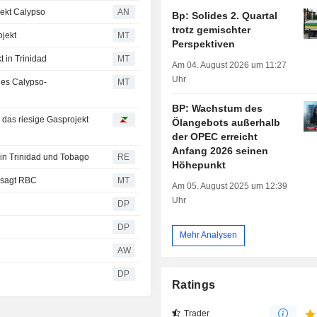
jekt Calypso
AN
Bp: Solides 2. Quartal
trotz gemischter
jekt
MT
Perspektiven
 in Trinidad
MT
Am 04. August 2026 um 11:27
Uhr
des Calypso-
MT
BP: Wachstum des
das riesige Gasprojekt
Ölangebots außerhalb
der OPEC erreicht
Anfang 2026 seinen
in Trinidad und Tobago
RE
Höhepunkt
, sagt RBC
MT
Am 05. August 2025 um 12:39
Uhr
DP
DP
Mehr Analysen
AW
DP
Ratings
Trader