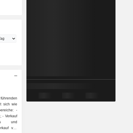
 führenden
t sich wie
ereiche: -
uf
gas und