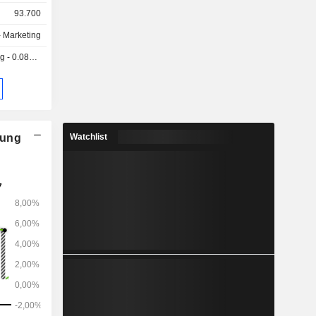
93.700
.
- Marketing
.0866 GBX
nung
Watchlist