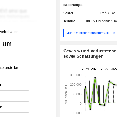
Rohöl (1,1 %); - Sonstiges (23,9 %). Der Export
Beschäftigte
macht 70,1 % des Nettoumsatzes aus
Sektor
Erdöl / Gas 
Termine
13.08.
Ex-Dividenden-Tag - 0
 vorbehalten.
Mehr Unternehmensinformationen
, um
Gewinn- und Verlustrech
sowie Schätzungen
to erstellen
n
en