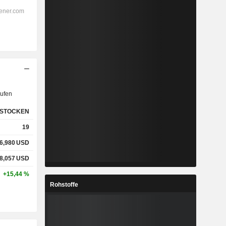
ufen
STOCKEN
19
6,980
USD
8,057
USD
+15,44 %
Rohstoffe