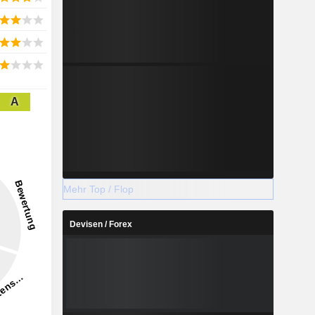
A
Mehr Top / Flop
Devisen / Forex