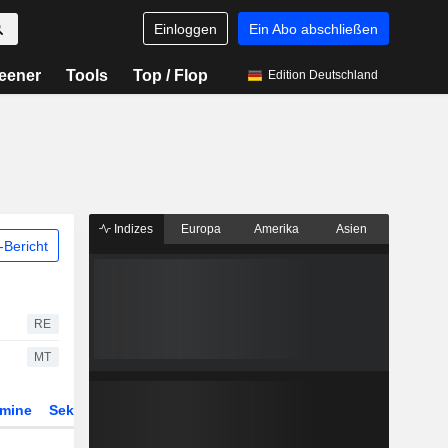
Einloggen
Ein Abo abschließen
eener
Tools
Top / Flop
Edition Deutschland
Indizes
Europa
Amerika
Asien
Bericht
RE
MT
rmine
Sektor
Derivate
ETFs