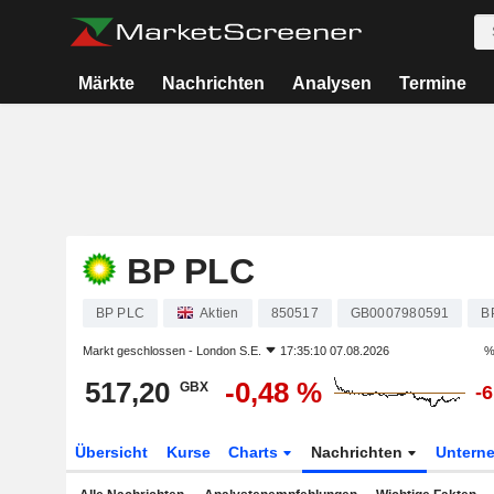
Märkte
Nachrichten
Analysen
Termine
BP PLC
BP PLC
Aktien
850517
GB0007980591
B
Markt geschlossen -
London S.E.
17:35:10 07.08.2026
%
517,20
-0,48 %
GBX
-
Übersicht
Kurse
Charts
Nachrichten
Untern