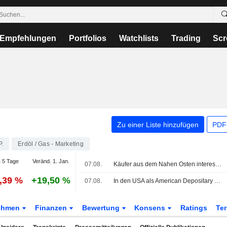
Empfehlungen
Portfolios
Watchlists
Trading
Scr
Zu einer Liste hinzufügen
PDF-
P.
Erdöl / Gas - Marketing
 5 Tage
Veränd. 1. Jan.
07.08.
Käufer aus dem Nahen Osten interessieren sich für LNG-Ladungen aus Kanada, sagt Pacific Energy
6,39 %
+19,50 %
07.08.
In den USA als American Depositary Receipts gehandelte europäische Aktien legen im Handel am Freitag zu
ehmen
Finanzen
Bewertung
Konsens
Ratings
Te