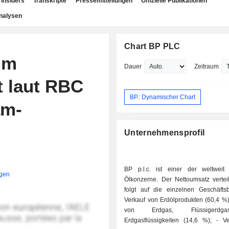
Insiders
Transkripte
Pressemitteilungen
Offizielle Publikationen
nalysen
Chart BP PLC
im
Dauer
Zeitraum
t laut RBC
BP.: Dynamischer Chart
am-
Unternehmensprofil
BP p.l.c. ist einer der weltweit
igen
Ölkonzerne. Der Nettoumsatz verteil
folgt auf die einzelnen Geschäftsb
Verkauf von Erdölprodukten (60,4 %); - Verka
von Erdgas, Flüssigerd
Erdgasflüssigkeiten (14,6 %); - Verkauf von