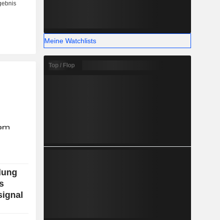
Meine Watchlists
Top / Flop
dung
s
signal