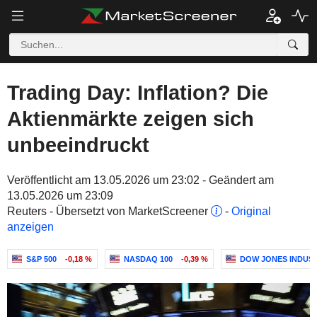
Trading Day: Inflation? Die
Aktienmärkte zeigen sich
unbeeindruckt
Veröffentlicht am 13.05.2026 um 23:02 - Geändert am
13.05.2026 um 23:09
Reuters - Übersetzt von MarketScreener
-
Original
anzeigen
S&P 500
-0,18 %
NASDAQ 100
-0,39 %
DOW JONES INDUS