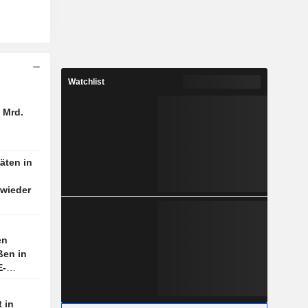
Watchlist
 Mrd.
äten in
 wieder
en
ßen in
E-
s in
 in