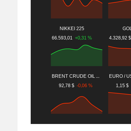
NIKKEI 225
GO
66.593,01
+0,31 %
4.328,92 
BRENT CRUDE OIL ...
EURO / 
92,78 $
-0,06 %
1,15 $