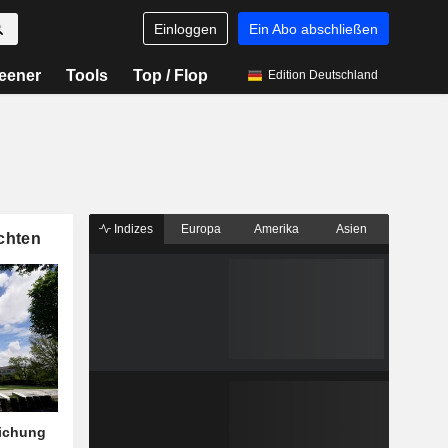
Einloggen
Ein Abo abschließen
eener
Tools
Top / Flop
Edition Deutschland
Indizes
Europa
Amerika
Asien
chten
eichung