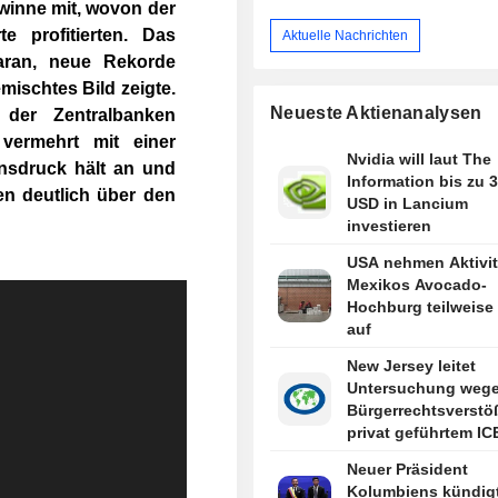
winne mit, wovon der
e profitierten. Das
Aktuelle Nachrichten
daran, neue Rekorde
mischtes Bild zeigte.
Neueste Aktienanalysen
 der Zentralbanken
vermehrt mit einer
Nvidia will laut The
ionsdruck hält an und
Information bis zu 3
en deutlich über den
USD in Lancium
investieren
USA nehmen Aktivit
Mexikos Avocado-
Hochburg teilweise
auf
New Jersey leitet
Untersuchung weg
Bürgerrechtsverstö
privat geführtem IC
Abschiebegefängni
Neuer Präsident
Newark ein
Kolumbiens kündigt