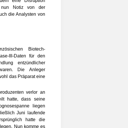
em eine Disruption
t nun Notiz von der
auch die Analysten von
ösischen Biotech-
e-III-Daten für den
dlung entzündlicher
 waren. Die Anleger
wohl das Präparat eine
roduzenten verlor an
lt hatte, dass seine
ognosespanne liegen
ließlich Juni laufende
prünglich hatte die
elegen. Nun komme es