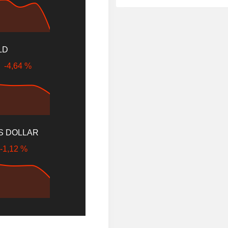
LD
$
-4,64 %
US DOLLAR
-1,12 %