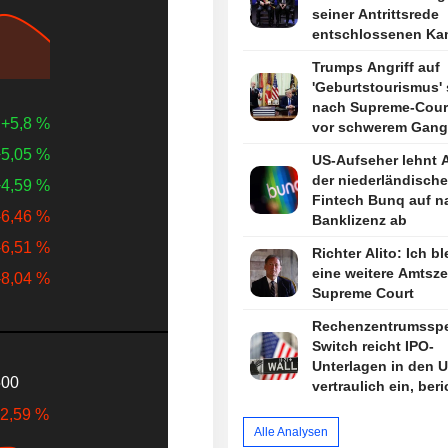
seiner Antrittsrede
entschlossenen Ka
gegen Kriminalität 
Trumps Angriff auf
fiskalische Diszipli
'Geburtstourismus' 
nach Supreme-Court
+5,8 %
vor schwerem Gang
die Instanzen
5,05 %
US-Aufseher lehnt 
der niederländisch
4,59 %
Fintech Bunq auf n
-6,46 %
Banklizenz ab
-6,51 %
Richter Alito: Ich bl
eine weitere Amtsze
-8,04 %
Supreme Court
Rechenzentrumsspez
Switch reicht IPO-
Unterlagen in den 
500
vertraulich ein, beri
Bloomberg News
-2,59 %
Alle Analysen