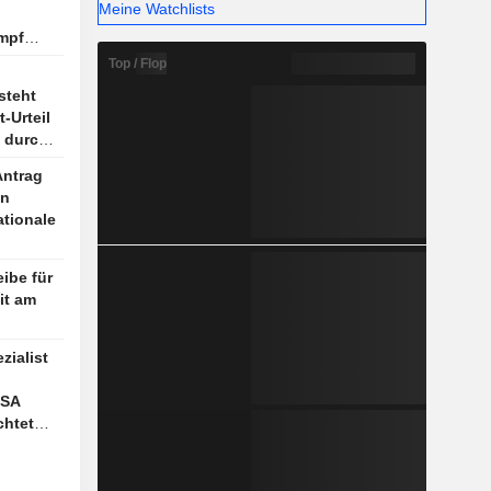
Meine Watchlists
mpf
und
Top / Flop
n an
steht
-Urteil
 durch
Antrag
en
ationale
eibe für
it am
ialist
USA
chtet