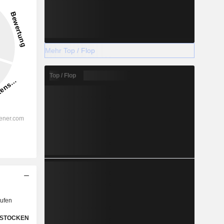
Mehr Top / Flop
Top / Flop
ufen
STOCKEN