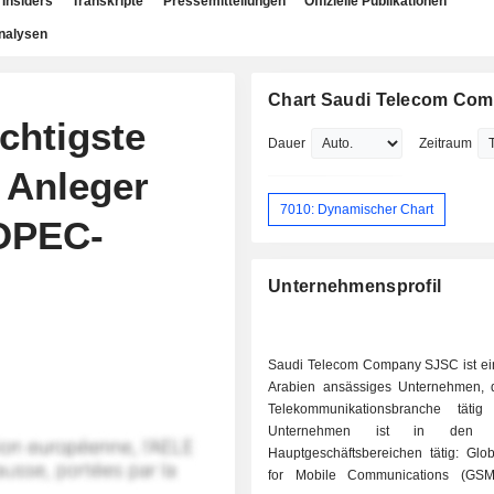
Insiders
Transkripte
Pressemitteilungen
Offizielle Publikationen
nalysen
Chart Saudi Telecom Co
htigste
Dauer
Zeitraum
 Anleger
7010: Dynamischer Chart
 OPEC-
Unternehmensprofil
Saudi Telecom Company SJSC ist ein
Arabien ansässiges Unternehmen, 
Telekommunikationsbranche tätig
Unternehmen ist in den f
Hauptgeschäftsbereichen tätig: Glo
for Mobile Communications (GSM