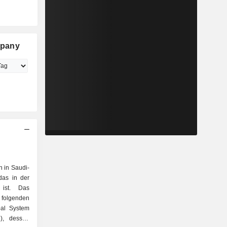
mpany
 in Saudi-
das in der
 ist. Das
olgenden
bal System
), dessen