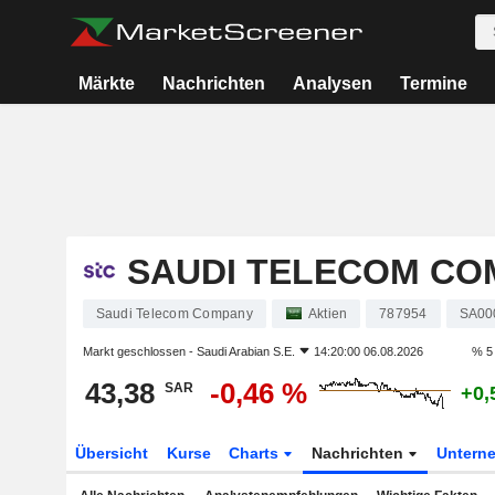
Märkte
Nachrichten
Analysen
Termine
SAUDI TELECOM CO
Saudi Telecom Company
Aktien
787954
SA00
Markt geschlossen -
Saudi Arabian S.E.
14:20:00 06.08.2026
% 5
43,38
-0,46 %
SAR
+0,
Übersicht
Kurse
Charts
Nachrichten
Untern