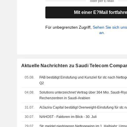
oder per E-Mail
Mit einer E?Mail fortfahr
Für unbegrenzten Zugriff,
Sehen Sie sich un
an.
Aktuelle Nachrichten zu Saudi Telecom Compa
05.08.
FAB bestätigt Einstufung und Kursziel für stc nach Nett
Q2
04.08.
Solutions unterzeichnet Vertrag über 364 Mio. Saudi-Riy
Rechenzentren in Saudi-Arabien
31.07.
AlJazira Capital bestätigt Overweight-Einstufung für stc
30.07.
NAHOST - Faktoren im Blick - 30. Juli
29.07.
Stc meldet niedrigeren Nettogewinn im 1. Halbjahr; Umsa