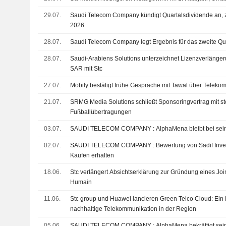
29.07.
Saudi Telecom Company kündigt Quartalsdividende an, 
2026
28.07.
Saudi Telecom Company legt Ergebnis für das zweite Quar
28.07.
Saudi-Arabiens Solutions unterzeichnet Lizenzverlänger
SAR mit Stc
27.07.
Mobily bestätigt frühe Gespräche mit Tawal über Telek
21.07.
SRMG Media Solutions schließt Sponsoringvertrag mit stc
Fußballübertragungen
03.07.
SAUDI TELECOM COMPANY : AlphaMena ble
02.07.
SAUDI TELECOM COMPANY : Bewertung von Sadif Investment Analytics zum
Kaufen erhalten
18.06.
Stc verlängert Absichtserklärung zur Gründung eines Join
Humain
11.06.
Stc group und Huawei lancieren Green Telco Cloud: Ein M
nachhaltige Telekommunikation in der Region
05.06.
SAUDI TELECOM COMPANY : AlphaMena bek