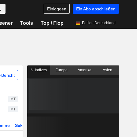
Einloggen
Ein Abo abschließen
eener
Tools
Top / Flop
Edition Deutschland
Indizes
Europa
Amerika
Asien
Bericht
MT
MT
rmine
Sektor
Derivate
ETFs