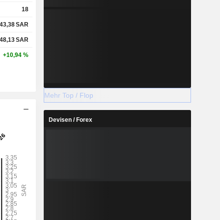
18
43,38
SAR
48,13
SAR
+10,94 %
Mehr Top / Flop
Devisen / Forex