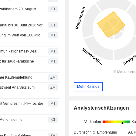
zahlbar am 20. August
CI
tal bis 30. Juni 2026 vor
CI
ung im Wert von 160 Mio.
MT
ommunikationsmast-Deal
MT
 für saudi-arabische
MT
ibt bei seiner Kaufempfehlung
ZM
Mehr Ratings
ZM
t Ventures mit PIF-Tochter
MT
Analystenschätzungen
eilenstein für
CI
Verkaufen
Ka
Durchschnittl. Empfehlung
AUF
räftigt seine Kaufempfehlung
ZM