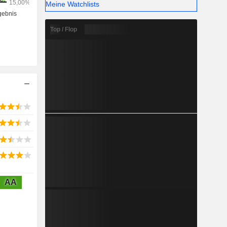
Meine Watchlists
Top / Flop
AA