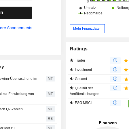
en
sere Abonnements
Mehr Finanzdaten
Ratings
Trader
ny
Investment
ogewinn-Überraschung im
MT
Gesamt
Qualität der
Veröffentlichungen
al zur Entwicklung von
MT
ESG MSCI
 nach Q2-Zahlen
MT
RE
tz legt zu
MT