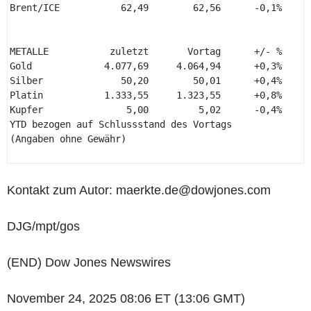
Brent/ICE           62,49        62,56      -0,1%      
METALLE           zuletzt       Vortag      +/- %    +/
Gold             4.077,69     4.064,94      +0,3%      
Silber              50,20        50,01      +0,4%      
Platin           1.333,55     1.323,55      +0,8%      
Kupfer               5,00         5,02      -0,4%      
YTD bezogen auf Schlussstand des Vortags 

(Angaben ohne Gewähr) 

Kontakt zum Autor: maerkte.de@dowjones.com
DJG/mpt/gos
(END) Dow Jones Newswires
November 24, 2025 08:06 ET (13:06 GMT)