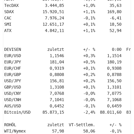
TecDAX           3.444,85        +1,0%      35,63      
SDAX            15.920,51        +1,1%     169,80     +
CAC              7.976,24        -0,1%      -6,41      
SMI             12.651,17        +0,1%      18,50      
ATX              4.842,11        +1,1%      52,94     +
DEVISEN           zuletzt        +/- %       0:00  Fr, 
EUR/USD            1,1546        +0,3%     1,1514     1
EUR/JPY            181,04        +0,5%     180,19     1
EUR/CHF            0,9319        +0,1%     0,9308     0
EUR/GBP            0,8808        +0,2%     0,8788     0
USD/JPY            156,81        +0,2%     156,50     1
GBP/USD            1,3108        +0,1%     1,3101     1
USD/CNY            7,0768        -0,0%     7,0775     7
USD/CNH            7,1041        -0,0%     7,1068     7
AUS/USD            0,6452        -0,1%     0,6459     0
Bitcoin/USD     85.873,15        -2,4%  88.011,60  83.0
ROHÖL             zuletzt  VT-Settlem.      +/- %    +/
WTI/Nymex           57,98        58,06      -0,1%      