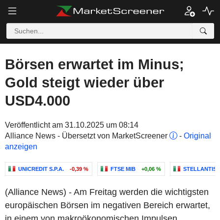
Börsen erwartet im Minus;
Gold steigt wieder über
USD4.000
Veröffentlicht am 31.10.2025 um 08:14
Alliance News - Übersetzt von MarketScreener
-
Original
anzeigen
UNICREDIT S.P.A.
-0,39 %
FTSE MIB
+0,06 %
STELLANTIS N
(Alliance News) - Am Freitag werden die wichtigsten
europäischen Börsen im negativen Bereich erwartet,
in einem von makroökonomischen Impulsen