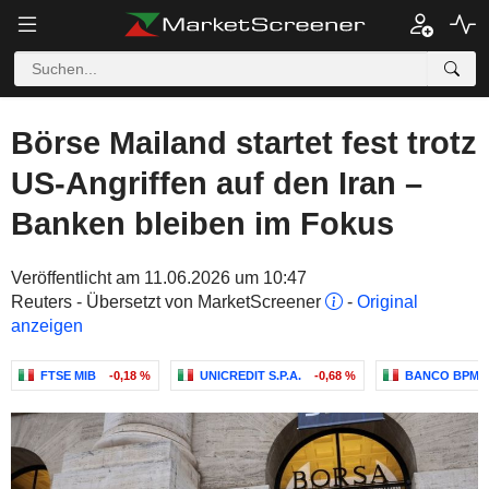
Börse Mailand startet fest trotz
US-Angriffen auf den Iran –
Banken bleiben im Fokus
Veröffentlicht am 11.06.2026 um 10:47
Reuters - Übersetzt von MarketScreener
-
Original
anzeigen
FTSE MIB
-0,18 %
UNICREDIT S.P.A.
-0,68 %
BANCO BPM S.