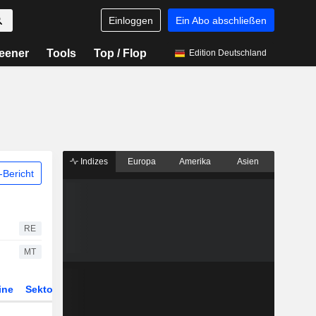
Einloggen
Ein Abo abschließen
eener
Tools
Top / Flop
Edition Deutschland
Indizes
Europa
Amerika
Asien
Bericht
RE
MT
ine
Sektor
Derivate
ETFs