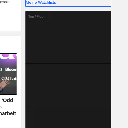
Meine Watchlists
Top / Flop
i 'Odd
-
arbeit