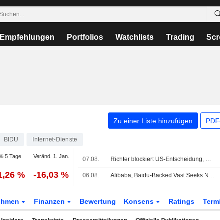
Empfehlungen
Portfolios
Watchlists
Trading
Scr
Zu einer Liste hinzufügen
PDF-
BIDU
Internet-Dienste
% 5 Tage
Veränd. 1. Jan.
07.08.
Richter blockiert US-Entscheidung, WuXi auf Liste von Firmen mit Verbindungen zum chinesischen Militär zu setzen
1,26 %
-16,03 %
06.08.
Alibaba, Baidu-Backed Vast Seeks New Capital at Nearly $2 Billion Valuation
ehmen
Finanzen
Bewertung
Konsens
Ratings
Term