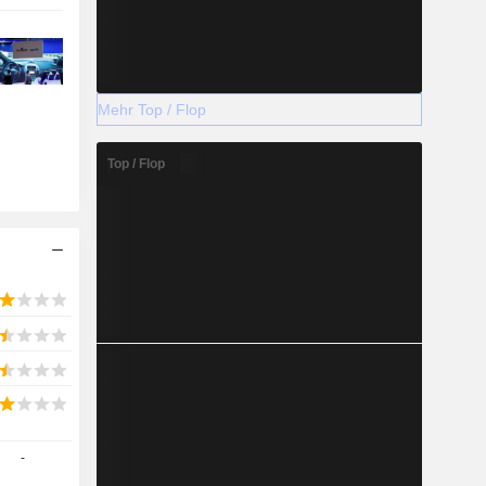
Mehr Top / Flop
Top / Flop
-