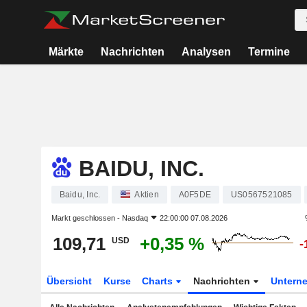
Märkte
Nachrichten
Analysen
Termine
BAIDU, INC.
Baidu, Inc.
Aktien
A0F5DE
US0567521085
Markt geschlossen -
Nasdaq
22:00:00 07.08.2026
109,71
+0,35 %
USD
-
Übersicht
Kurse
Charts
Nachrichten
Untern