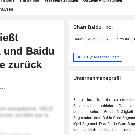
Insiders
Transkripte
Pressemitteilungen
Offizielle Publikationen
nalysen
Chart Baidu, Inc.
ießt
Dauer
Zeitraum
a und Baidu
BIDU: Dynamischer Chart
e zurück
Unternehmensprofil
igen
Baidu Inc. ist ein chinesischer
Suchmaschinenanbieter. Das Un
betreibt seine Geschäftstätigke
Segmenten: dem Baidu Core-Segme
iQIYI-Segment. Das Baidu Core-Segm
hauptsächlich suchbasierte, feedba