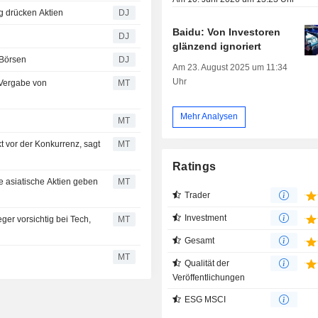
 drücken Aktien
DJ
Baidu: Von Investoren
DJ
glänzend ignoriert
 Börsen
DJ
Am 23. August 2025 um 11:34
Uhr
 Vergabe von
MT
Mehr Analysen
MT
 vor der Konkurrenz, sagt
MT
Ratings
e asiatische Aktien geben
MT
Trader
Investment
ger vorsichtig bei Tech,
MT
Gesamt
MT
Qualität der
Veröffentlichungen
ESG MSCI