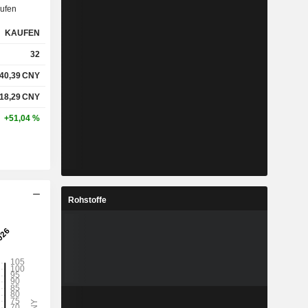
ufen
KAUFEN
32
40,39
CNY
118,29
CNY
+51,04 %
Rohstoffe