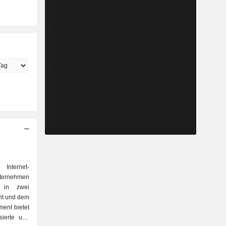
 Internet-
ternehmen
it in zwei
nt und dem
ent bietet
sierte und