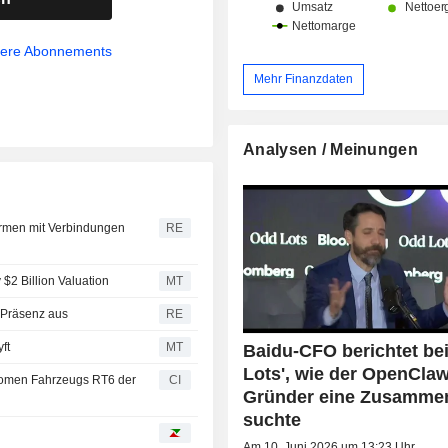
sere Abonnements
Mehr Finanzdaten
Analysen / Meinungen
Firmen mit Verbindungen
RE
$2 Billion Valuation
MT
-Präsenz aus
RE
ft
MT
Baidu-CFO berichtet be
Lots', wie der OpenClaw
onomen Fahrzeugs RT6 der
CI
Gründer eine Zusammen
suchte
Am 10. Juni 2026 um 13:23 Uhr