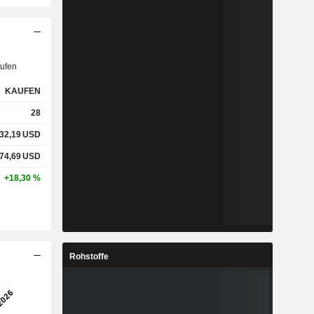
ufen
KAUFEN
28
32,19
USD
74,69
USD
+18,30 %
Rohstoffe