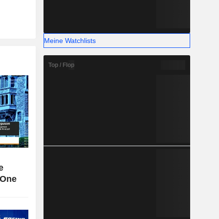
Meine Watchlists
Top / Flop
e
 One