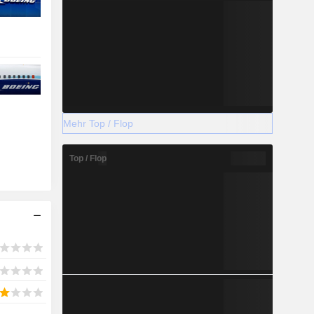
Mehr Top / Flop
Top / Flop
-