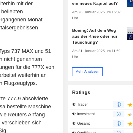
terhin mit der
ein neues Kapitel auf?
 beliebten
Am 28. Januar 2026 um 16:37
Uhr
vergangenen Monat
talsergebnissen
Boeing: Auf dem Weg
aus der Krise oder nur
Täuschung?
s Typs 737 MAX und 51
Am 31. Januar 2025 um 11:59
Uhr
n nicht genannten
ngen für die 777X von
Mehr Analysen
rbeitet weiterhin an
en Flugzeugtyps.
Ratings
rte 777-9 absolvierte
Trader
nsa bestellte Maschine
 wie Reuters Anfang
Investment
e verschieben sich
Gesamt
ig.
Qualität der