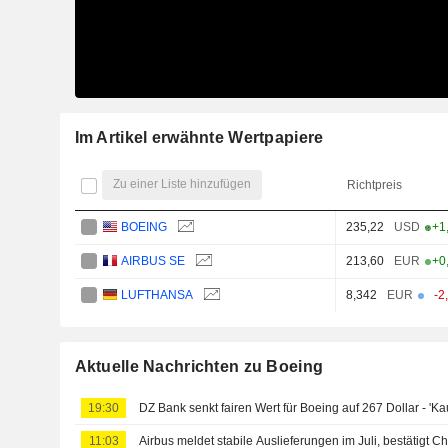
Im Artikel erwähnte Wertpapiere
Zu einer Liste hinzufügen
Richtpreis
BOEING
235,22
USD
+1
AIRBUS SE
213,60
EUR
+0
LUFTHANSA
8,342
EUR
-2
Aktuelle Nachrichten zu Boeing
19:30
DZ Bank senkt fairen Wert für Boeing auf 267 Dollar - 'Ka
11:03
Airbus meldet stabile Auslieferungen im Juli, bestätigt C