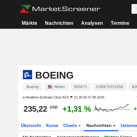
Märkte
Nachrichten
Analysen
Termine
BOEING
Boeing
Aktien
850471
US0970231058
B
Realtime-Estimate
Cboe BZX
21:35:05 07.08.2026
235,22
+1,31 %
USD
+
Übersicht
Kurse
Charts
Nachrichten
Untern