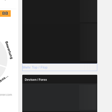
BB
Mehr Top / Flop
Devisen / Forex