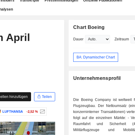
Insiders
Transkripte
Pressemitteilungen
Offizielle Publikationen
nalysen
Chart Boeing
 April
Dauer
Zeitraum
BA: Dynamischer Chart
Unternehmensprofil
ellen hinzufügen
Teilen
Die Boeing Company ist weltweit 
Flugzeugbau. Der Nettoumsatz (eins
LUFTHANSA
-2,52 %
konzerninterner Transaktionen) vertei
folgt auf die einzelnen Märkte: - Verteidigung,
Raumfahrt und Sicherheit (
Militärflugzeuge und Mobilitä