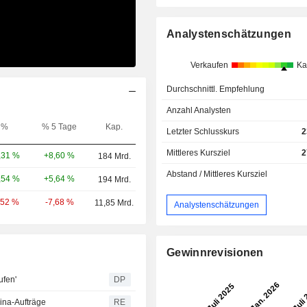
Analystenschätzungen
Verkaufen
Ka
Durchschnittl. Empfehlung
Anzahl Analysten
%
% 5 Tage
Kap.
Letzter Schlusskurs
2
Mittleres Kursziel
2
+8,60 %
,31 %
184 Mrd.
Abstand / Mittleres Kursziel
+5,64 %
,54 %
194 Mrd.
-7,68 %
,52 %
11,85 Mrd.
Analystenschätzungen
Gewinnrevisionen
ufen'
DP
hina-Aufträge
RE