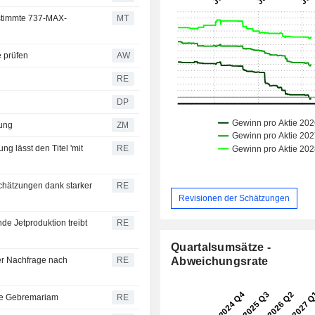
estimmte 737-MAX-
MT
 prüfen
AW
RE
DP
lung
ZM
g lässt den Titel 'mit
RE
chätzungen dank starker
RE
Revisionen der Schätzungen
e Jetproduktion treibt
RE
Quartalsumsätze -
er Nachfrage nach
RE
Abweichungsrate
de Gebremariam
RE