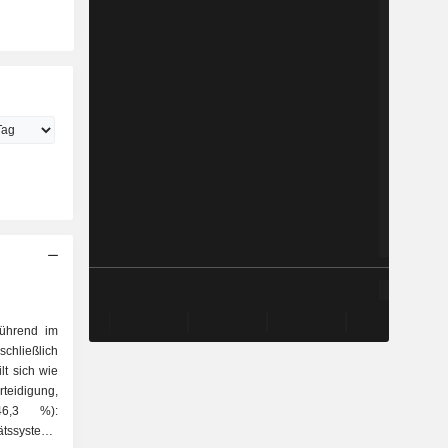
führend im
chließlich
lt sich wie
46,3 %):
tssysteme