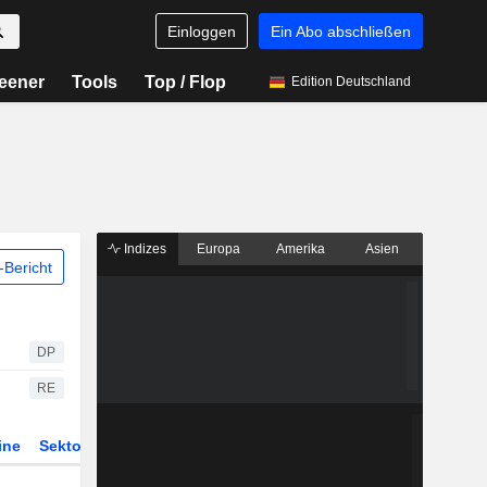
Einloggen
Ein Abo abschließen
eener
Tools
Top / Flop
Edition Deutschland
Indizes
Europa
Amerika
Asien
Bericht
DP
RE
ine
Sektor
Derivate
ETFs