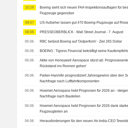
10:29
Boeing sieht sich neuen FAA-Inspektionsauflagen für b
Flugzeuge gegenüber
09:07
US-Aufseher lassen gut 470 Boeing-Flugzeuge auf Risse
08:06
PRESSEÜBERBLICK - Wall Street Journal - 7. August
06.08.
RBC belässt Boeing auf 'Outperform' - Ziel 265 Dollar
06.08.
BOEING : Tigress Financial bekräftigt seine Kaufempfeh
06.08.
Aktie von Honeywell Aerospace stürzt ab: Prognosesenkun
Rückstand ins Rennen gehen'
06.08.
Parker-Hannifin prognostiziert Jahresgewinn über den S
Nachfrage nach Luftfahrtkomponenten
06.08.
Howmet Aerospace hebt Prognosen für 2026 an - steigend
Nachfrage nach Bauteilen
06.08.
Howmet Aerospace hebt Prognosen für 2026 dank stark
Flugzeugteilen an
06.08.
Herausforderungen für den neuen Air-India-CEO Tewol