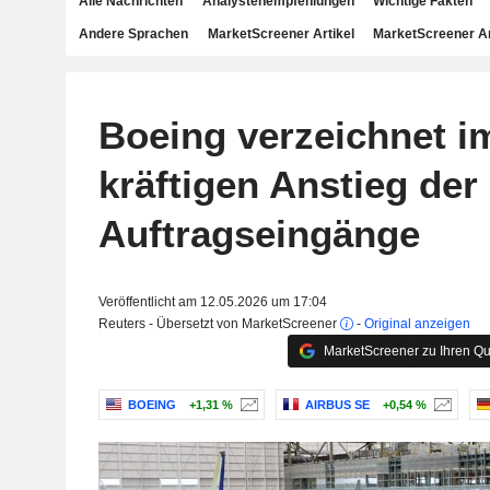
Alle Nachrichten
Analystenempfehlungen
Wichtige Fakten
Andere Sprachen
MarketScreener Artikel
MarketScreener A
Boeing verzeichnet im
kräftigen Anstieg der
Auftragseingänge
Veröffentlicht am 12.05.2026 um 17:04
Reuters - Übersetzt von MarketScreener
-
Original anzeigen
MarketScreener zu Ihren Qu
BOEING
+1,31 %
AIRBUS SE
+0,54 %