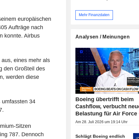
Mehr Finanzdaten
 seinem europäischen
 405 Aufträge nach
 konnte. Airbus
Analysen / Meinungen
e aus, eines mehr als
g den Großteil des
en, werden diese
Boeing übertrifft beim
 umfassten 34
Cashflow, verbucht neu
7.
Belastung für Air Force
Am 28. Juli 2026 um 19:14 Uhr
emium-Sitzen
eing 787. Dennoch
Schlägt Boeing endlich