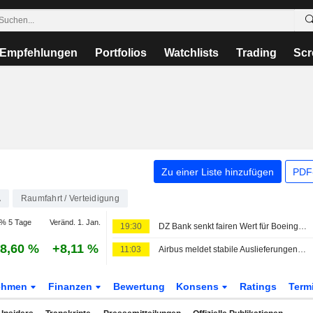
Empfehlungen
Portfolios
Watchlists
Trading
Scr
Zu einer Liste hinzufügen
PDF-
A
Raumfahrt / Verteidigung
% 5 Tage
Veränd. 1. Jan.
19:30
DZ Bank senkt fairen Wert für Boeing auf 267 Dollar - 'Kaufen'
8,60 %
+8,11 %
11:03
Airbus meldet stabile Auslieferungen im Juli, bestätigt China-Aufträge
ehmen
Finanzen
Bewertung
Konsens
Ratings
Term