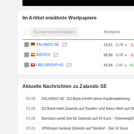
Im Artikel erwähnte Wertpapiere
Zu einer Liste hinzufügen
Richtpreis
ZALANDO SE
24,61
EUR
-2
INDITEX
58,66
EUR
-0
UBS GROUP AG
43,46
CHF
+0
Aktuelle Nachrichten zu Zalando SE
06.08.
ZALANDO SE : DZ Bank erhöht seine Kaufempfehlung
05.08.
DZ Bank hebt Zalando auf 'Kaufen' und fairen Wert auf 3
05.08.
Barclays senkt Ziel für Zalando auf 34 Euro - 'Overweight
05.08.
JPMorgan belässt Zalando auf 'Neutral' - Ziel 32 Euro