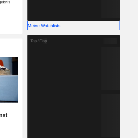
Meine Watchlists
Top / Flop
mst