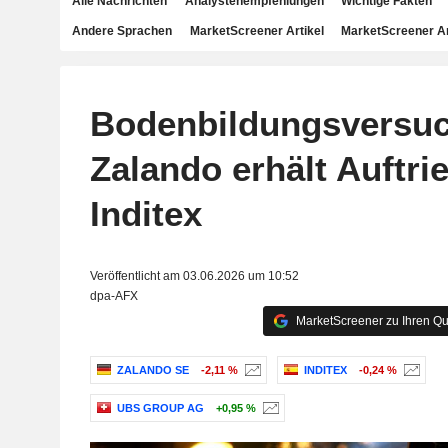
Alle Nachrichten
Analystenempfehlungen
Wichtige Fakten
Andere Sprachen
MarketScreener Artikel
MarketScreener A
Bodenbildungsversu
Zalando erhält Auftri
Inditex
Veröffentlicht am 03.06.2026 um 10:52
dpa-AFX
MarketScreener zu Ihren Qu
ZALANDO SE
-2,11 %
INDITEX
-0,24 %
UBS GROUP AG
+0,95 %