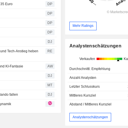
 35 Euro
DP
DP
DP
Mehr Ratings
DP
DJ
Analystenschätzungen
 und Tech-Anstieg heben
RE
Verkaufen
Ka
nd KI-Fantasie
AW
Durchschnittl. Empfehlung
DJ
Anzahl Analysten
MT
Letzter Schlusskurs
ando fallen
DJ
Mittleres Kursziel
Dynamik
Abstand / Mittleres Kursziel
Analystenschätzungen