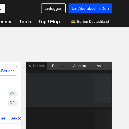
Einloggen
Ein Abo abschließen
eener
Tools
Top / Flop
Edition Deutschland
Indizes
Europa
Amerika
Asien
Bericht
ZM
DP
ine
Sektor
Derivate
ETFs