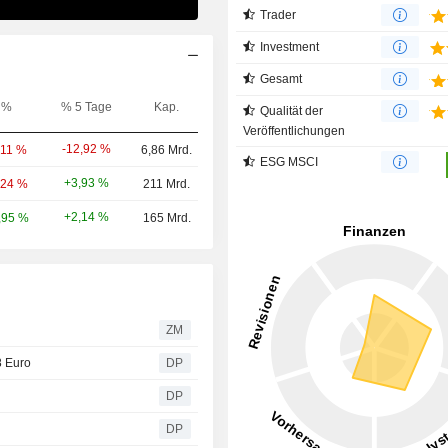
Trader
Investment
Gesamt
%
% 5 Tage
Kap.
Qualität der
Veröffentlichungen
-12,92 %
,11 %
6,86 Mrd.
ESG MSCI
+3,93 %
,24 %
211 Mrd.
+2,14 %
,95 %
165 Mrd.
ZM
8 Euro
DP
'
DP
DP