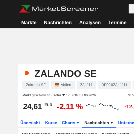
Märkte
Nachrichten
Analysen
Termine
ZALANDO SE
Zalando SE
Aktien
ZAL111
DE000ZAL1111
Markt geschlossen -
Xetra
17:36:07 07.08.2026
% 5
24,61
-2,11 %
EUR
-12
Übersicht
Kurse
Charts
Nachrichten
Untern