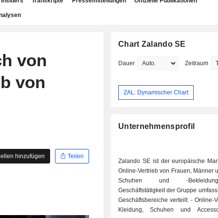
Insiders
Transkripte
Pressemitteilungen
Offizielle Publikationen
nalysen
Chart Zalando SE
ch von
Dauer
Zeitraum
eb von
ZAL: Dynamischer Chart
Unternehmensprofil
ellen hinzufügen
Teilen
Zalando SE ist der europäische Mark
Online-Vertrieb von Frauen, Männer 
Schuhen und -Bekleidu
Geschäftstätigkeit der Gruppe umfasst
Geschäftsbereiche verteilt: - Online-Vertrieb von
Kleidung, Schuhen und Accesso