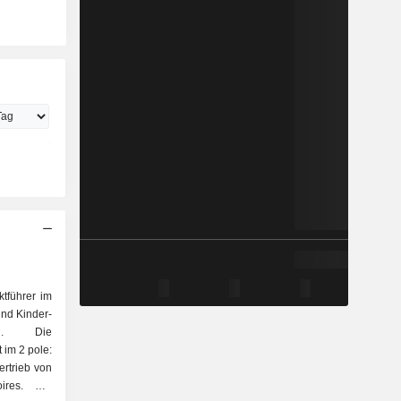
tführer im
und Kinder-
ng. Die
 im 2 pole:
ires. Die