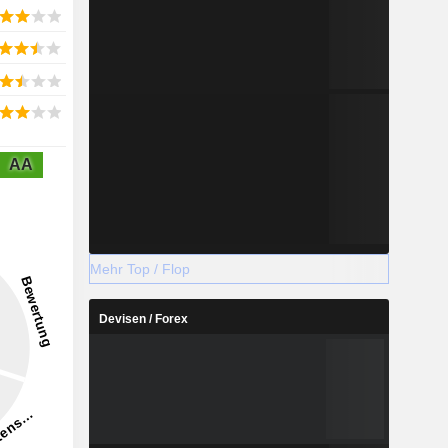
AA
Mehr Top / Flop
Devisen / Forex