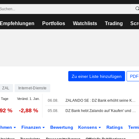
Empfehlungen
Portfolios
Watchlists
Trading
Scr
Zu einer Liste hinzufügen
PDF-
ZAL
Internet-Dienste
 Tage
Veränd. 1. Jan.
06.08.
ZALANDO SE : DZ Bank erhöht seine Kaufempfehlung
,92 %
-2,88 %
05.08.
DZ Bank hebt Zalando auf 'Kaufen' und fairen Wert auf 38 Euro
ehmen
Finanzen
Bewertung
Konsens
Ratings
Term