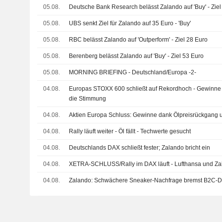
05.08.
Deutsche Bank Research belässt Zalando auf 'Buy' - Ziel
05.08.
UBS senkt Ziel für Zalando auf 35 Euro - 'Buy'
05.08.
RBC belässt Zalando auf 'Outperform' - Ziel 28 Euro
05.08.
Berenberg belässt Zalando auf 'Buy' - Ziel 53 Euro
05.08.
MORNING BRIEFING - Deutschland/Europa -2-
04.08.
Europas STOXX 600 schließt auf Rekordhoch - Gewinne
die Stimmung
04.08.
Aktien Europa Schluss: Gewinne dank Ölpreisrückgang u
04.08.
Rally läuft weiter - Öl fällt - Techwerte gesucht
04.08.
Deutschlands DAX schließt fester; Zalando bricht ein
04.08.
XETRA-SCHLUSS/Rally im DAX läuft - Lufthansa und Zal
04.08.
Zalando: Schwächere Sneaker-Nachfrage bremst B2C-