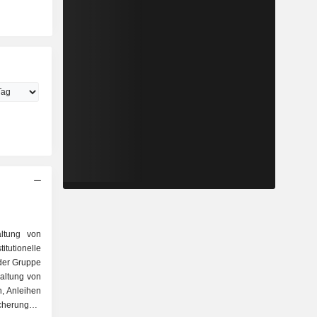
altung von
itutionelle
 der Gruppe
n, Anleihen