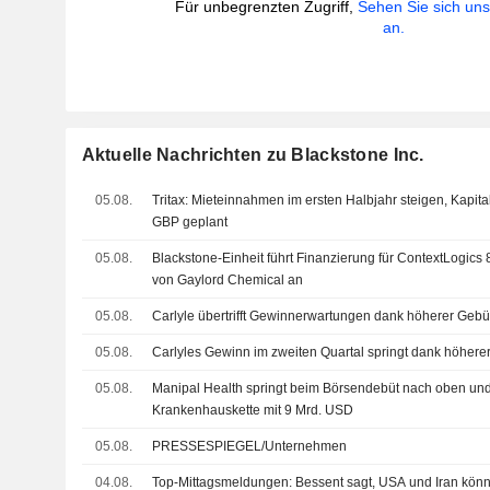
Für unbegrenzten Zugriff,
Sehen Sie sich un
an.
Aktuelle Nachrichten zu Blackstone Inc.
05.08.
Tritax: Mieteinnahmen im ersten Halbjahr steigen, Kapit
GBP geplant
05.08.
Blackstone-Einheit führt Finanzierung für ContextLogi
von Gaylord Chemical an
05.08.
Carlyle übertrifft Gewinnerwartungen dank höherer Geb
05.08.
Carlyles Gewinn im zweiten Quartal springt dank höher
05.08.
Manipal Health springt beim Börsendebüt nach oben und
Krankenhauskette mit 9 Mrd. USD
05.08.
PRESSESPIEGEL/Unternehmen
04.08.
Top-Mittagsmeldungen: Bessent sagt, USA und Iran kön