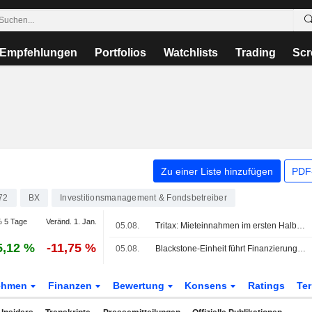
Empfehlungen
Portfolios
Watchlists
Trading
Scr
Zu einer Liste hinzufügen
PDF-
72
BX
Investitionsmanagement & Fondsbetreiber
 5 Tage
Veränd. 1. Jan.
05.08.
Tritax: Mieteinnahmen im ersten Halbjahr steigen, Kapitalerhöhung über 350 Mio. GBP geplant
5,12 %
-11,75 %
05.08.
Blackstone-Einheit führt Finanzierung für ContextLogics 850-Mio.-USD-Übernahme von Gaylord Chemical an
ehmen
Finanzen
Bewertung
Konsens
Ratings
Te