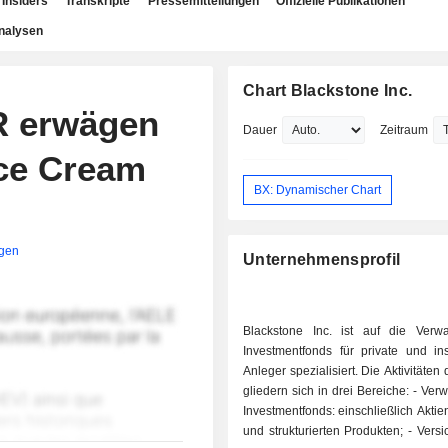
Insiders
Transkripte
Pressemitteilungen
Offizielle Publikationen
nalysen
Chart Blackstone Inc.
R erwägen
Dauer
Zeitraum
ce Cream
BX: Dynamischer Chart
igen
Unternehmensprofil
Blackstone Inc. ist auf die Verw
Investmentfonds für private und inst
Anleger spezialisiert. Die Aktivitäten
gliedern sich in drei Bereiche: - Verwaltung von
Investmentfonds: einschließlich Aktie
und strukturierten Produkten; - Versicherungen: