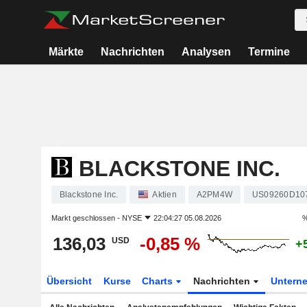
Märkte
Nachrichten
Analysen
Termine
BLACKSTONE INC.
Blackstone Inc.
Aktien
A2PM4W
US09260D10
Markt geschlossen -
NYSE
22:04:27 05.08.2026
%
136,03
-0,85 %
USD
+
Übersicht
Kurse
Charts
Nachrichten
Untern