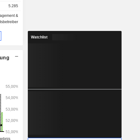
lösungen,
5.285
icherungen
nagement &
sbetreiber
Milliarden
Watchlist
nung