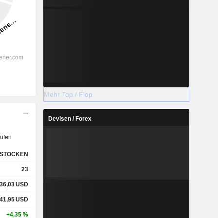
Mehr Top / Flop
Devisen / Forex
ufen
STOCKEN
23
36,03
USD
41,95
USD
+4,35 %