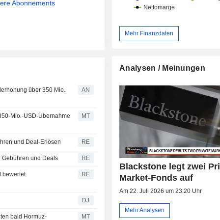
sere Abonnements
Mehr Finanzdaten
Analysen / Meinungen
alerhöhung über 350 Mio.
AN
cs 850-Mio.-USD-Übernahme
MT
ühren und Deal-Erlösen
RE
er Gebühren und Deals
RE
Blackstone legt zwei Pri
 bewertet
RE
Market-Fonds auf
Am 22. Juli 2026 um 23:20 Uhr
DJ
Mehr Analysen
nten bald Hormuz-
MT