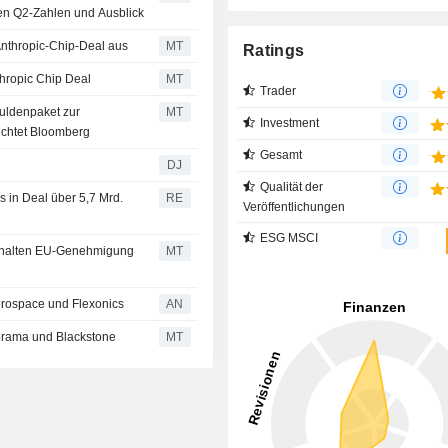
ken Q2-Zahlen und Ausblick
Anthropic-Chip-Deal aus
MT
Ratings
hropic Chip Deal
MT
Trader
huldenpaket zur
MT
Investment
ichtet Bloomberg
Gesamt
DJ
Qualität der
 in Deal über 5,7 Mrd.
RE
Veröffentlichungen
ESG MSCI
erhalten EU-Genehmigung
MT
Aerospace und Flexonics
AN
orama und Blackstone
MT