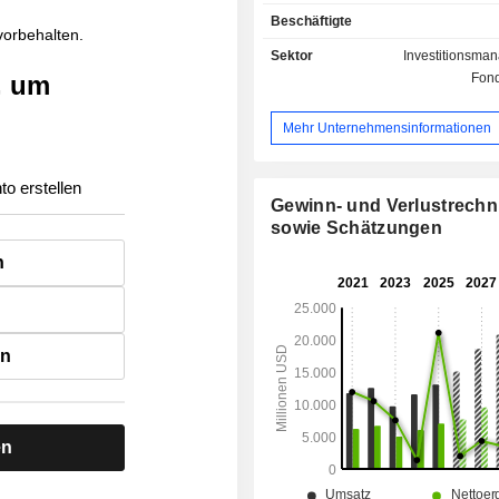
Verwaltung von Altersvorsorge
Beschäftigte
Lebensversicherungen,
 vorbehalten.
Krankenversicherungen, Kapitalvers
Sektor
Investitionsma
usw.; - Immobilien-Vermögenswerte-
, um
Fond
Management. Ende 2025 verwaltete die Gruppe
Vermögenswerte in Höhe von 1.274,9 
Mehr Unternehmensinformationen
US-Dollar.
to erstellen
Gewinn- und Verlustrech
sowie Schätzungen
n
en
en