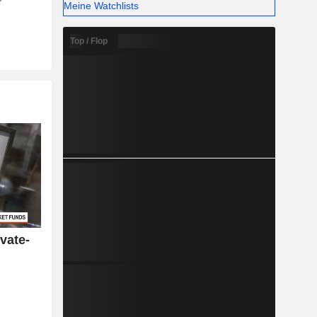
Meine Watchlists
Top / Flop
vate-