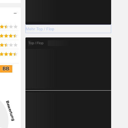
Mehr Top / Flop
Top / Flop
BB