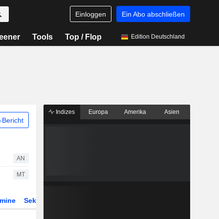
Einloggen
Ein Abo abschließen
eener
Tools
Top / Flop
Edition Deutschland
Indizes
Europa
Amerika
Asien
Bericht
AN
MT
rmine
Sektor
Derivate
ETFs