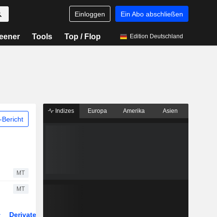
Einloggen
Ein Abo abschließen
eener
Tools
Top / Flop
Edition Deutschland
Indizes
Europa
Amerika
Asien
Bericht
MT
MT
Derivate