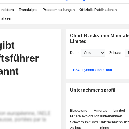
Insiders
Transkripte
Pressemitteilungen
Offizielle Publikationen
nalysen
Chart Blackstone Mineral
Limited
ibt
Dauer
Zeitraum
tsführer
annt
BSX: Dynamischer Chart
Unternehmensprofil
Blackstone Minerals Limited
Mineralexplorationsunterneh
Schwerpunkt des Unternehmens lie
Aufbau eines integr