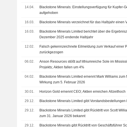
14.04.
Blackstone Minerals: Einstellungsverfügung für Kupfer-
aufgehoben
16.03.
Blackstone Minerals verzeichnet für das Halbjahr einen V
16.03.
Blackstone Minerals Limited berichtet über die Ergebnis
Dezember 2025 endende Halbjahr
12.02.
Falsch gekennzeichnete Eilmeldung zum Verkauf einer P
zurückgezogen
06.02.
Anson Resources stößt auf lithiumreiche Sole im Mississ
Projekts; Aktien fallen um 4%
04.02.
Blackstone Minerals Limited ernennt Mark Williams zum 
Wirkung zum 5. Februar 2026
30.01.
Horizon Gold ernennt CEO; Aktien erreichen Allzeithoch
29.12.
Blackstone Minerals Limited gibt Vorstandsbestellungen
29.12.
Blackstone Minerals Limited gibt Rücktritt von Scott Will
zum 31. Januar 2026 bekannt
29.12.
Blackstone Minerals gibt Rücktritt von Geschäftsführer S