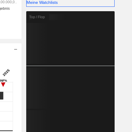
Meine Watchlists
d des Far-
n.
Top / Flop