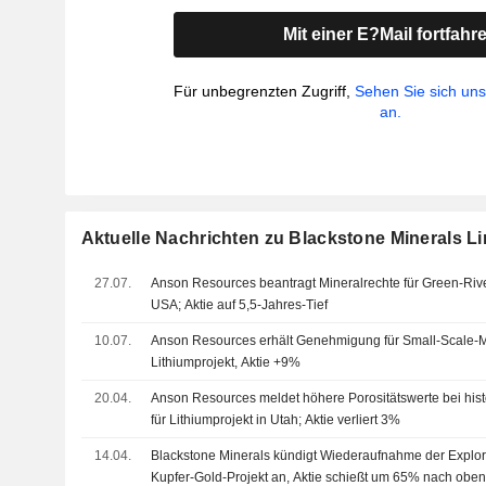
Mit einer E?Mail fortfahr
Für unbegrenzten Zugriff,
Sehen Sie sich un
an.
Aktuelle Nachrichten zu Blackstone Minerals Li
27.07.
Anson Resources beantragt Mineralrechte für Green-Rive
USA; Aktie auf 5,5-Jahres-Tief
10.07.
Anson Resources erhält Genehmigung für Small-Scale-M
Lithiumprojekt, Aktie +9%
20.04.
Anson Resources meldet höhere Porositätswerte bei his
für Lithiumprojekt in Utah; Aktie verliert 3%
14.04.
Blackstone Minerals kündigt Wiederaufnahme der Explora
Kupfer-Gold-Projekt an, Aktie schießt um 65% nach obe