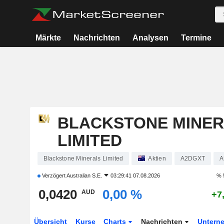
Märkte
Nachrichten
Analysen
Termine
BLACKSTONE MINE
LIMITED
Blackstone Minerals Limited
Aktien
A2DGXT
A
Verzögert
Australian S.E.
03:29:41 07.08.2026
% 
0,0420
0,00 %
AUD
+7
Übersicht
Kurse
Charts
Nachrichten
Untern