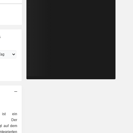
s
 ist ein
men. Der
gt auf dem
ierten