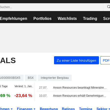
Empfehlungen
Portfolios
Watchlists
Trading
Scr
RALS
Zu einer Liste hinzufügen
PDF-
U000000BSX5
BSX
Integrierter Bergbau
5 Tage
Veränd. 1. Jan.
27.07.
Anson Resources beantragt Mineralrechte für Green-River-Lithiumprojekt in den USA; Aktie auf 5,5-Jahres-Tief
,69 %
-23,64 %
10.07.
Anson Resources erhält Genehmigung für Small-Scale-Mining-Betrieb bei US-Lithiumprojekt, Aktie +9%
ehmen
Finanzen
Bewertung
Ratings
Termine
Sektor