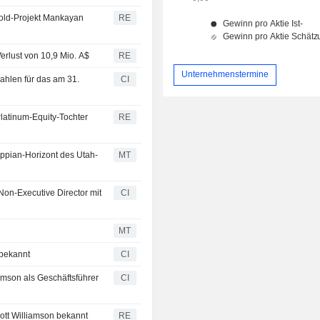
Gold-Projekt Mankayan
RE
erlust von 10,9 Mio. A$
RE
Unternehmenstermine
zahlen für das am 31.
CI
latinum-Equity-Tochter
RE
ippian-Horizont des Utah-
MT
Non-Executive Director mit
CI
MT
 bekannt
CI
iamson als Geschäftsführer
CI
cott Williamson bekannt
RE