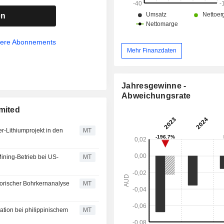
Streichs der Lepanto-Goldmine un
Southeast-Projekts auf den Philippine
en
sere Abonnements
Mehr Finanzdaten
Jahresgewinne -
Abweichungsrate
mited
r-Lithiumprojekt in den
MT
ining-Betrieb bei US-
MT
torischer Bohrkernanalyse
MT
tion bei philippinischem
MT
n