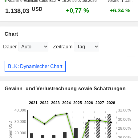
Realtime-Estimate
Cboe BZX
19:26:56 07.08.2026
Veränd. 1. Jan.
USD
+0,77 %
1.138,03
+6,34 %
Chart
Dauer
Zeitraum
BLK: Dynamischer Chart
Gewinn- und Verlustrechnung sowie Schätzungen