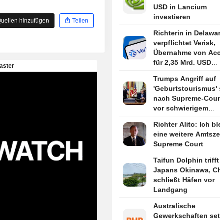
USD in Lancium
investieren
uellen hinzufügen
Teilen
Richterin in Delawa
verpflichtet Verisk,
Übernahme von Ac
für 2,35 Mrd. USD
weiterzuverfolgen
Trumps Angriff auf
'Geburtstourismus' 
nach Supreme-Court
vor schwierigem
Rechtsstreit
Richter Alito: Ich bl
eine weitere Amtsze
Supreme Court
Taifun Dolphin trifft
Japans Okinawa, C
schließt Häfen vor
Landgang
Australische
Gewerkschaften se