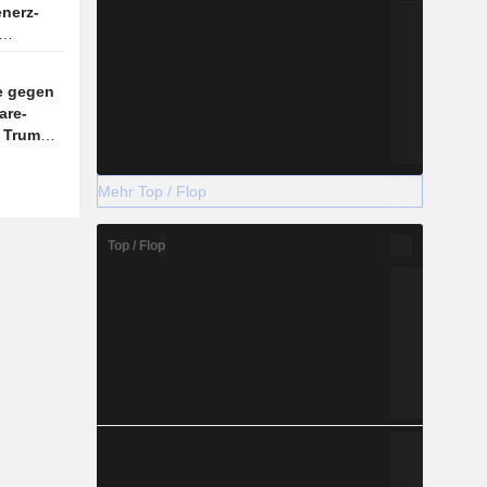
enerz-
e gegen
are-
n Trump
Mehr Top / Flop
Top / Flop