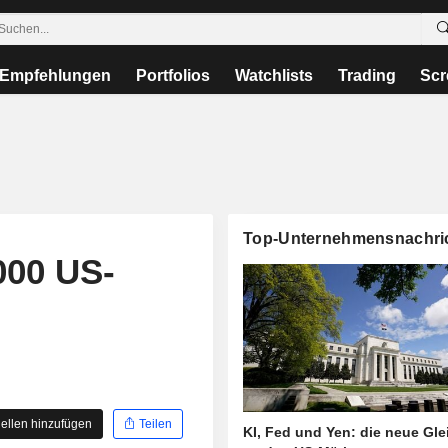
Empfehlungen
Portfolios
Watchlists
Trading
Scr
Top-Unternehmensnachri
.000 US-
ellen hinzufügen
Teilen
KI, Fed und Yen: die neue Gl