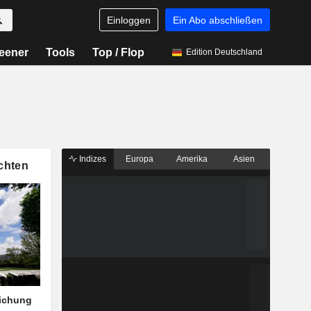
Einloggen
Ein Abo abschließen
eener
Tools
Top / Flop
Edition Deutschland
Indizes
Europa
Amerika
Asien
chten
eichung