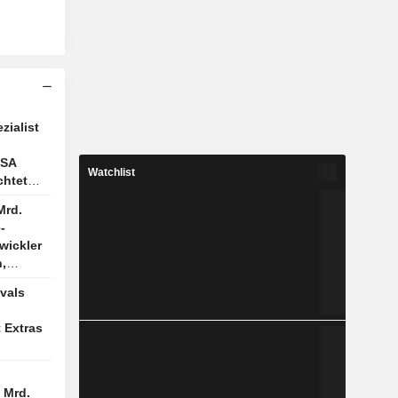
ialist
USA
Watchlist
chtet
Mrd.
-
wickler
,
mation
ivals
 Extras
 Mrd.