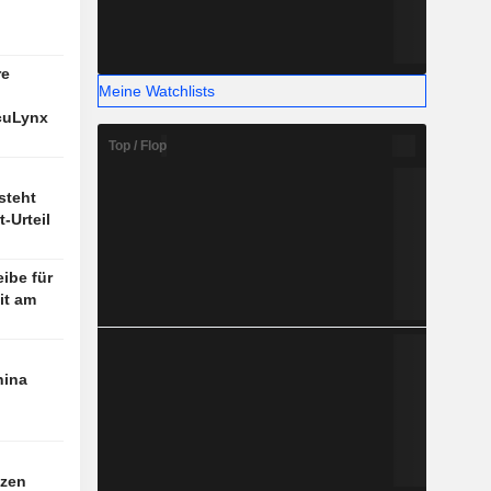
re
Meine Watchlists
cuLynx
Top / Flop
steht
-Urteil
eibe für
it am
hina
tzen