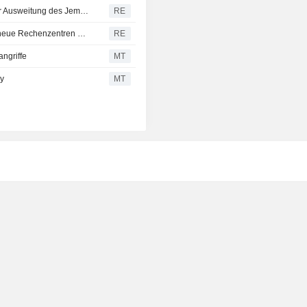
Houthis greifen Marib erneut an, UN warnt vor drohender Ausweitung des Jemen-Konflikts
RE
Oregons Gouverneurin unterstützt lokale Moratorien für neue Rechenzentren bis zum Abschluss der Politikprüfung
RE
ngriffe
MT
ey
MT