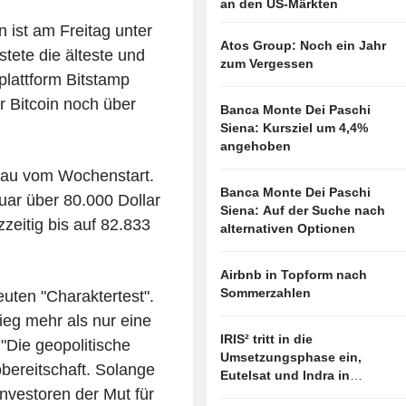
an den US-Märkten
 ist am Freitag unter
Atos Group: Noch ein Jahr
tete die älteste und
zum Vergessen
lattform Bitstamp
r Bitcoin noch über
Banca Monte Dei Paschi
Siena: Kursziel um 4,4%
angehoben
veau vom Wochenstart.
Banca Monte Dei Paschi
uar über 80.000 Dollar
Siena: Auf der Suche nach
zeitig bis auf 82.833
alternativen Optionen
Airbnb in Topform nach
Sommerzahlen
uten "Charaktertest".
ieg mehr als nur eine
IRIS² tritt in die
 "Die geopolitische
Umsetzungsphase ein,
obereitschaft. Solange
Eutelsat und Indra in
 Investoren der Mut für
vorderster Linie