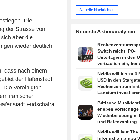
Aktuelle Nachrichten
estiegen. Die
ng der Strasse von
Neueste Aktienanalysen
sich aber die
Rechenzentrumsspez
ngen wieder deutlich
Switch reicht IPO-
Unterlagen in den 
vertraulich ein, beri
Bloomberg News
n, dass nach einem
Nvidia will bis zu 3 
gebiet der Hafenstadt
USD in den Stargate
Rechenzentrum-Ent
 Die Vereinigten
Lancium investieren
em iranischen
berichtet The Infor
Britische Musikfest
 Hafenstadt Fudschaira
erleben vorsichtige
Wiederbelebung mit
und Ratenzahlung
Nvidia will laut The
Information bis zu 3