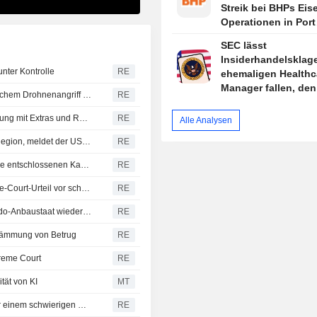
Streik bei BHPs Eis
Operationen in Port
Hedland fort
SEC lässt
Insiderhandelsklag
nter Kontrolle
RE
ehemaligen Healthc
Manager fallen, de
Raffinerie in Russlands Region Krasnodar nach ukrainischem Drohnenangriff in Brand geraten
RE
begnadigte
Britische Musikfestivals erleben vorsichtige Wiederbelebung mit Extras und Ratenzahlung
RE
Alle Analysen
Erdbeben der Stärke 5,5 erschüttert Alaskas Skwentna-Region, meldet der USGS
RE
Neuer Präsident Kolumbiens kündigt in seiner Antrittsrede entschlossenen Kampf gegen Kriminalität und fiskalische Disziplin an
RE
Trumps Angriff auf 'Geburtstourismus' steht nach Supreme-Court-Urteil vor schwierigem Rechtsstreit
RE
USA nehmen einige Aktivitäten im mexikanischen Avocado-Anbaustaat wieder auf
RE
indämmung von Betrug
RE
preme Court
RE
tät von KI
MT
Trumps neuer Angriff auf das Geburtsortsprinzip steht vor einem schwierigen Rechtsstreit
RE