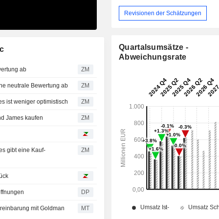
Revisionen der Schätzungen
Quartalsumsätze -
c
Abweichungsrate
Kauf-Bewertung ab
ZM
Trading gibt eine neutrale Bewertung ab
ZM
obal Securities ist weniger optimistisch
ZM
 von Raymond James kaufen
ZM
ZM
rück
offnungen
DP
Vereinbarung mit Goldman
MT