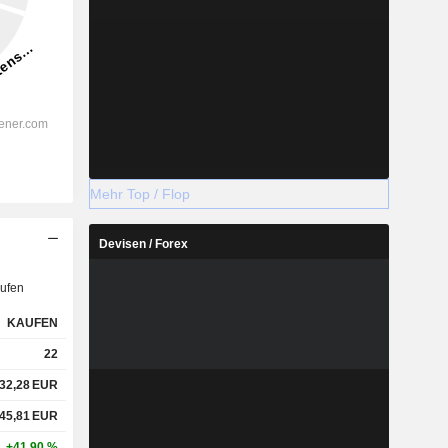
Mehr Top / Flop
Devisen / Forex
ufen
KAUFEN
22
32,28
EUR
45,81
EUR
+41,90 %