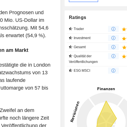
r den Prognosen und
Ratings
0 Mio. US-Dollar im
nsschätzung. Mit 54,6
Trader
ls erwartet (54,9 %).
Investment
Gesamt
ien am Markt
Qualität der
Veröffentlichungen
stätigte die in London
ESG MSCI
atzwachstums von 13
as laufende
ruttomarge von 57 bis
 Zweifel an dem
fte noch längere Zeit
 Veröffentlichung der