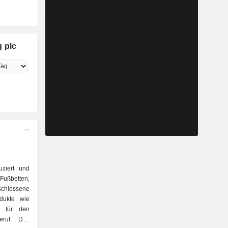
 plc
uziert und
Fußbetten,
hlossene
dukte wie
es für den
eruf. Das