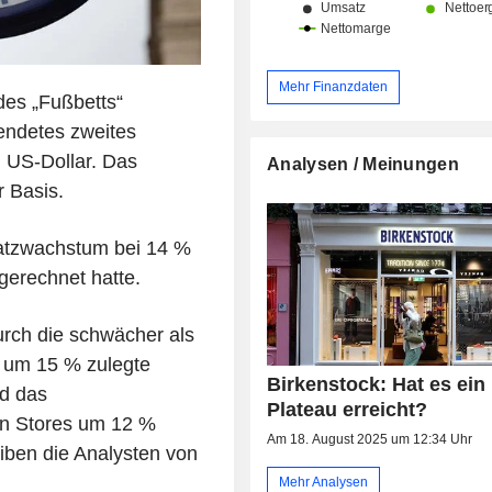
Mehr Finanzdaten
des „Fußbetts“
eendetes zweites
 US-Dollar. Das
Analysen / Meinungen
r Basis.
atzwachstum bei 14 %
gerechnet hatte.
urch die schwächer als
 um 15 % zulegte
Birkenstock: Hat es ein
d das
Plateau erreicht?
en Stores um 12 %
Am 18. August 2025 um 12:34 Uhr
eiben die Analysten von
Mehr Analysen