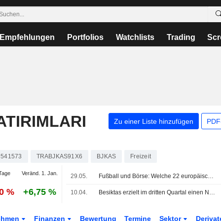
Empfehlungen
Portfolios
Watchlists
Trading
Scr
ATIRIMLARI
Zu einer Liste hinzufügen
PDF-
541573
TRABJKAS91X6
BJKAS
Freizeit
Tage
Veränd. 1. Jan.
29.05.
Fußball und Börse: Welche 22 europäischen Vereine sind börsennotiert?
90 %
+6,75 %
10.04.
Besiktas erzielt im dritten Quartal einen Nettogewinn von 711,2 Mio. Lira
ehmen
Finanzen
Bewertung
Termine
Sektor
Deriva