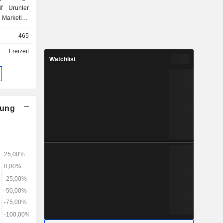
if Urunler
, Marketing
produkten
465
ten gehört
meleri ve
Freizeit
ie sich mit
Watchlist
alen und
erkauf und
 Televizyon
und Besiktas
A.S., die
nung
 anbietet.
 Ticaret AS
dions, das
nen hat.