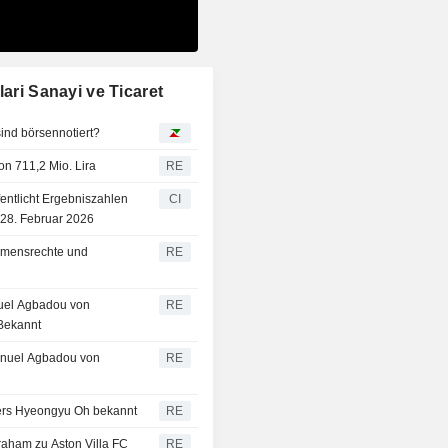
ari Sanayi ve Ticaret
ind börsennotiert?
on 711,2 Mio. Lira
RE
ffentlicht Ergebniszahlen
CI
 28. Februar 2026
Namensrechte und
RE
nuel Agbadou von
RE
Bekannt
anuel Agbadou von
RE
elers Hyeongyu Oh bekannt
RE
raham zu Aston Villa FC
RE