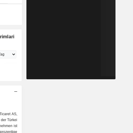
rimlari
Ticaret AS,
n der Türkei
nehmen ist
zentige