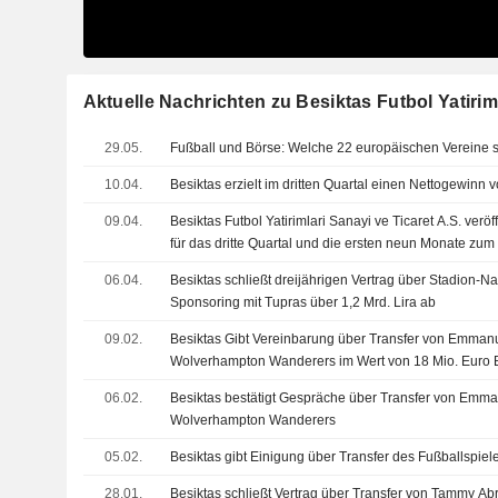
Aktuelle Nachrichten zu Besiktas Futbol Yatiriml
29.05.
Fußball und Börse: Welche 22 europäischen Vereine s
10.04.
Besiktas erzielt im dritten Quartal einen Nettogewinn v
09.04.
Besiktas Futbol Yatirimlari Sanayi ve Ticaret A.S. verö
für das dritte Quartal und die ersten neun Monate zum
06.04.
Besiktas schließt dreijährigen Vertrag über Stadion-
Sponsoring mit Tupras über 1,2 Mrd. Lira ab
09.02.
Besiktas Gibt Vereinbarung über Transfer von Emma
Wolverhampton Wanderers im Wert von 18 Mio. Euro 
06.02.
Besiktas bestätigt Gespräche über Transfer von Emm
Wolverhampton Wanderers
05.02.
Besiktas gibt Einigung über Transfer des Fußballspi
28.01.
Besiktas schließt Vertrag über Transfer von Tammy Ab