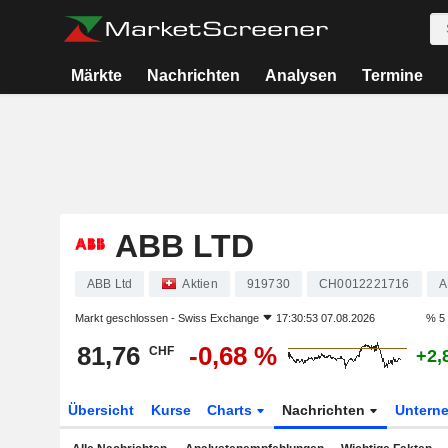
Märkte
Nachrichten
Analysen
Termine
ABB LTD
ABB Ltd
Aktien
919730
CH0012221716
A
Markt geschlossen -
Swiss Exchange
17:30:53 07.08.2026
% 5
81,76
-0,68 %
CHF
+2,
Übersicht
Kurse
Charts
Nachrichten
Untern