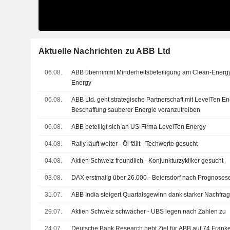
Aktuelle Nachrichten zu ABB Ltd
06.08.
ABB übernimmt Minderheitsbeteiligung am Clean-Energy
Energy
06.08.
ABB Ltd. geht strategische Partnerschaft mit LevelTen En
Beschaffung sauberer Energie voranzutreiben
06.08.
ABB beteiligt sich an US-Firma LevelTen Energy
04.08.
Rally läuft weiter - Öl fällt - Techwerte gesucht
04.08.
Aktien Schweiz freundlich - Konjunkturzykliker gesucht
03.08.
DAX erstmalig über 26.000 - Beiersdorf nach Prognose
31.07.
ABB India steigert Quartalsgewinn dank starker Nachfra
29.07.
Aktien Schweiz schwächer - UBS legen nach Zahlen zu
24.07.
Deutsche Bank Research hebt Ziel für ABB auf 74 Franken