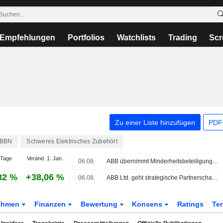
Empfehlungen
Portfolios
Watchlists
Trading
Scr
Zu einer Liste hinzufügen
PDF-
BBN
Schweres Elektrisches Zubehört
 Tage
Veränd. 1. Jan.
06.08.
ABB übernimmt Minderheitsbeteiligung am Clean-Energy-Marktplatz LevelTen Energy
82 %
+38,06 %
06.08.
ABB Ltd. geht strategische Partnerschaft mit LevelTen Energy Inc ein, um Beschaffung sauberer Energie voranzutreiben
ehmen
Finanzen
Bewertung
Konsens
Ratings
Te