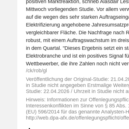
positiven Marktreaktion, schrieb Alasdair Les
Mittwoch vorliegenden Studie. Vor allem verw
auf die wegen des sehr starken Auftragsein
Elektrifizierung angehobene Jahresumsatzp
vergleichbarer Fläche. Die Nachfrage nach 
robust, mit einem Auftragswachstum im dreis
in dem Quartal. "Dieses Ergebnis setzt ein st
Elektrobranche und ist ein positives Signal f
Wettbewerber, die ihre Zahlen noch nicht verö
/ck/rob/gl
Veröffentlichung der Original-Studie: 21.04.2
in Studie nicht angegeben Erstmalige Weiter
Studie: 22.04.2026 / Uhrzeit in Studie nicht
Hinweis: Informationen zur Offenlegungspflic
Interessenkonflikten im Sinne von § 85 Abs.
(EU) 596/2014 für das genannte Analysten-H
http://web.dpa-afx.de/offenlegungspflicht/off