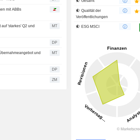
Gesamt
gen mit ABBs
Qualität der
Veröffentlichungen
auf 'starkes' Q2 und
MT
ESG MSCI
DP
rk-Übernahmeangebot und
MT
DP
ZM