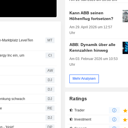
Kann ABB seinen
Höhenflug fortsetzen?
Am 29. April 2026 um 12:57
Uhr
-Marktplatz LevelTen
MT
ABB: Dynamik über alle
Kennzahlen hinweg
ergy Inc ein, um
CI
Am 03. Februar 2026 um 10:53
Uhr
AW
Mehr Analysen
DJ
DJ
Ratings
senkung schwach
DJ
ge
RE
Trader
DJ
Investment
 - 'Hold'
DP