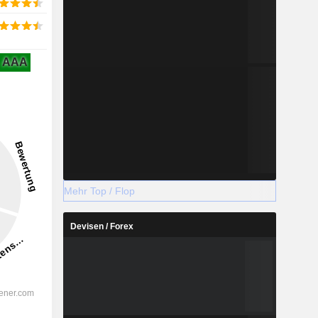
AAA
Mehr Top / Flop
Devisen / Forex