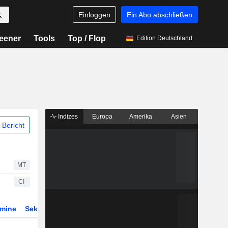
Einloggen
Ein Abo abschließen
eener
Tools
Top / Flop
Edition Deutschland
Indizes
Europa
Amerika
Asien
Bericht
MT
CI
rmine
Sektor
Derivate
ETFs