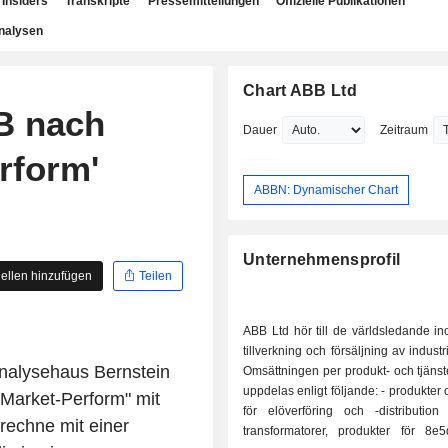
Insiders
Transkripte
Pressemitteilungen
Offizielle Publikationen
nalysen
Chart ABB Ltd
B nach
Dauer
Zeitraum
rform'
ABBN: Dynamischer Chart
Unternehmensprofil
ellen hinzufügen
Teilen
ABB Ltd hör till de världsledande i
tillverkning och försäljning av industr
alysehaus Bernstein
Omsättningen per produkt- och tjänst
uppdelas enligt följande: - produkter och system
Market-Perform" mit
för elöverföring och -distribution
rechne mit einer
transformatorer, produkter för 8e5d