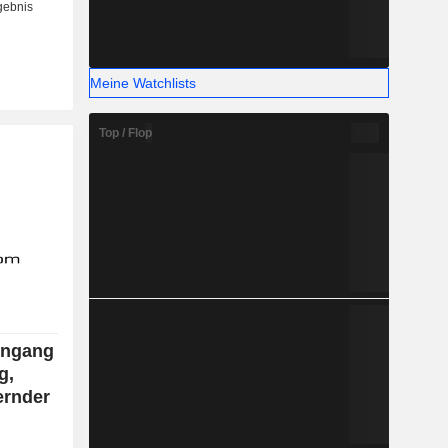
Meine Watchlists
Top / Flop
ingang
g,
ernder