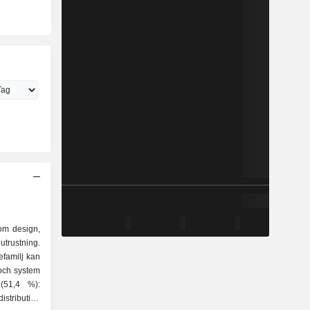
nom design,
iutrustning.
efamilj kan
 (51,4 %):
istribution