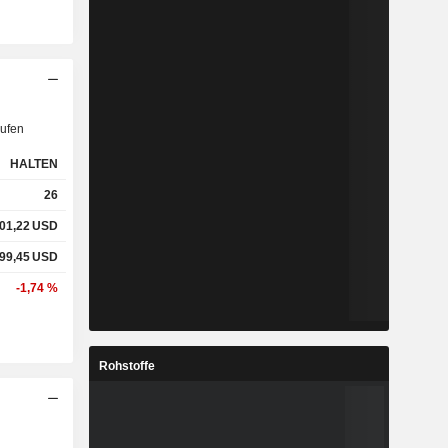
ufen
HALTEN
26
01,22
USD
99,45
USD
-1,74 %
Rohstoffe