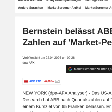
Alle Nachrichten
Analystenempfehlungen
Wichtige Fakten
Andere Sprachen
MarketScreener Artikel
MarketScreener A
Bernstein belässt AB
Zahlen auf 'Market-Pe
Veröffentlicht am 22.04.2026 um 09:28
dpa-AFX
MarketScreener zu Ihren Qu
ABB LTD
-0,68 %
NEW YORK (dpa-AFX Analyser) - Das US-An
Research hat ABB nach Quartalszahlen auf "
einem Kursziel von 65 Franken belassen. Er 