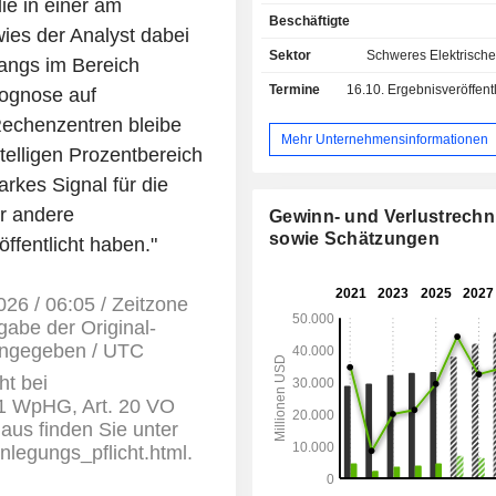
lie in einer am
med mellanspänning (effekt
Beschäftigte
strömbrytare, säkringar, sensorer
ies der Analyst dabei
högspänning (kondensatorer, strömbr
Sektor
Schweres Elektrisch
gangs im Bereich
samt automatiska system för elver
Termine
16.10.
Ergebnisveröffentlichun
rognose auf
erbjuder även nyckelfärdig insta
överföringssystem, - automationssystem (47,3
Rechenzentren bleibe
%): system för överspännin
Mehr Unternehmensinformationen
telligen Prozentbereich
mätinstrument och vätskekontroll, kon
för produktionsprocesser (i första h
arkes Signal für die
för olje- och gasindustrin, kemisk
ür andere
Gewinn- und Verlustrech
läkemedelsindustrin, marin-, 
sowie Schätzungen
ffentlicht haben."
pappersindustrin). Dessutom till
saluför gruppen robotar och modul
övrigt (1,3 %). Geografisk fördelning av
026 / 06:05 / Zeitzone
omsättningen: Europa (34,3 %), USA
gabe der Original-
Amerika (8,3 %), China (11 %) und A
 angegeben / UTC
Osten/Afrika (17,3 %).
ht bei
 1 WpHG, Art. 20 VO
aus finden Sie unter
enlegungs_pflicht.html.