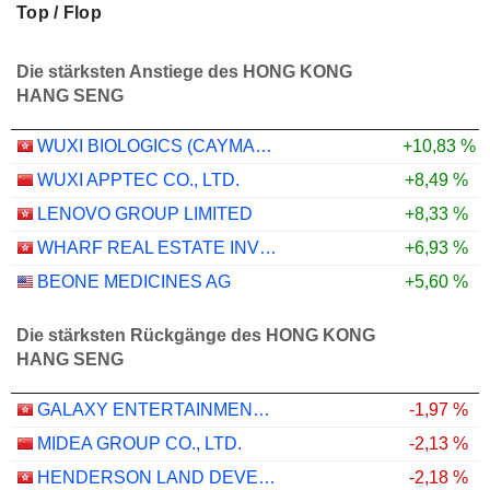
Top / Flop
Die stärksten Anstiege des HONG KONG
HANG SENG
WUXI BIOLOGICS (CAYMAN) INC.
+10,83 %
WUXI APPTEC CO., LTD.
+8,49 %
LENOVO GROUP LIMITED
+8,33 %
WHARF REAL ESTATE INVESTMENT COMPANY LIMITED
+6,93 %
BEONE MEDICINES AG
+5,60 %
Die stärksten Rückgänge des HONG KONG
HANG SENG
GALAXY ENTERTAINMENT GROUP LIMITED
-1,97 %
MIDEA GROUP CO., LTD.
-2,13 %
HENDERSON LAND DEVELOPMENT COMPANY LIMITED
-2,18 %