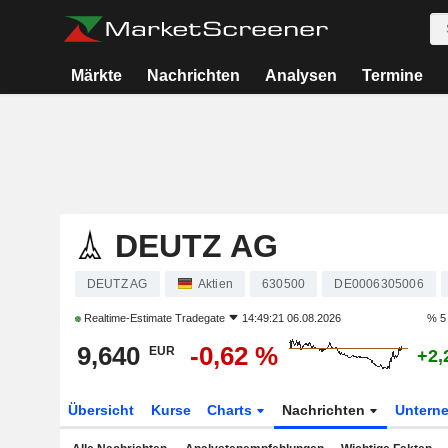
Märkte
Nachrichten
Analysen
Termine
DEUTZ AG
DEUTZ AG
Aktien
630500
DE0006305006
Realtime-Estimate
Tradegate
14:49:21 06.08.2026
% 5
9,640
-0,62 %
EUR
+2,
Übersicht
Kurse
Charts
Nachrichten
Untern