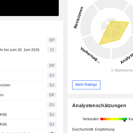
DP
hr bis zum 30. Juni 2026
CI
DP
DJ
Mehr Ratings
anchen
DJ
uro
DP
DJ
Analystenschätzungen
 KW)
DJ
Verkaufen
Ka
 KW)
DJ
Durchschnittl. Empfehlung