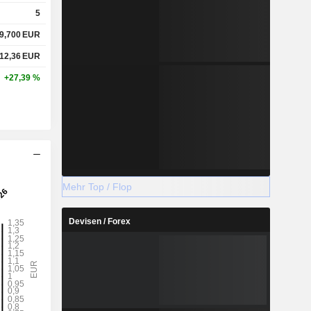
5
9,700
EUR
12,36
EUR
+27,39 %
Mehr Top / Flop
Devisen / Forex