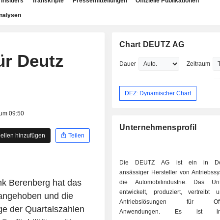
Insiders
Transkripte
Pressemitteilungen
Offizielle Publikationen
nalysen
Chart DEUTZ AG
ür Deutz
Dauer
Zeitraum
DEZ: Dynamischer Chart
 um 09:50
Unternehmensprofil
ellen hinzufügen
Teilen
Die DEUTZ AG ist ein in Deu
ansässiger Hersteller von Antriebss
k Berenberg hat das
die Automobilindustrie. Das Un
entwickelt, produziert, vertreibt 
 angehoben und die
Antriebslösungen für Off-
age der Quartalszahlen
Anwendungen. Es ist i