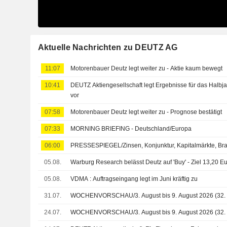
Aktuelle Nachrichten zu DEUTZ AG
11:07
Motorenbauer Deutz legt weiter zu - Aktie kaum bewegt
10:41
DEUTZ Aktiengesellschaft legt Ergebnisse für das Halbja
vor
07:58
Motorenbauer Deutz legt weiter zu - Prognose bestätigt
07:33
MORNING BRIEFING - Deutschland/Europa
06:00
PRESSESPIEGEL/Zinsen, Konjunktur, Kapitalmärkte, Br
05.08.
Warburg Research belässt Deutz auf 'Buy' - Ziel 13,20 E
05.08.
VDMA : Auftragseingang legt im Juni kräftig zu
31.07.
WOCHENVORSCHAU/3. August bis 9. August 2026 (32.
24.07.
WOCHENVORSCHAU/3. August bis 9. August 2026 (32.