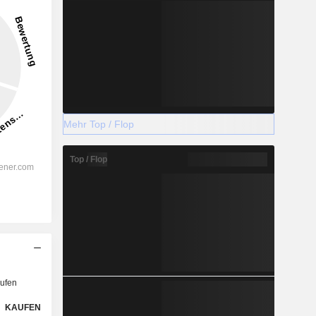
Mehr Top / Flop
Top / Flop
ufen
KAUFEN