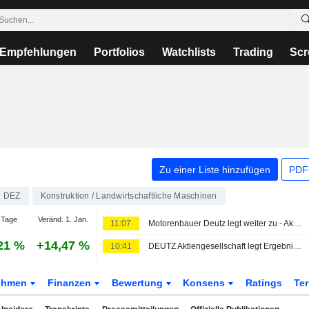
Empfehlungen
Portfolios
Watchlists
Trading
Scr
Zu einer Liste hinzufügen
PDF-
DEZ
Konstruktion / Landwirtschaftliche Maschinen
 Tage
Veränd. 1. Jan.
11:07
Motorenbauer Deutz legt weiter zu - Aktie kaum bewegt
21 %
+14,47 %
10:41
DEUTZ Aktiengesellschaft legt Ergebnisse für das Halbjahr bis zum 30. Juni 2026 vor
ehmen
Finanzen
Bewertung
Konsens
Ratings
Te