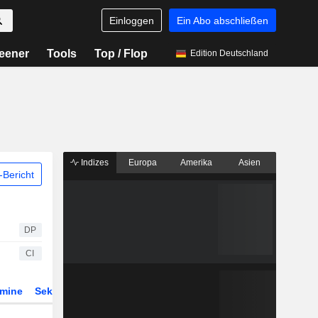
Einloggen
Ein Abo abschließen
eener
Tools
Top / Flop
Edition Deutschland
Indizes
Europa
Amerika
Asien
Bericht
DP
CI
rmine
Sektor
Derivate
ETFs