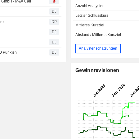
u GmbH - M&A Call
Anzahl Analysten
DJ
Letzter Schlusskurs
uro
DP
Mittleres Kursziel
DJ
Abstand / Mittleres Kursziel
DJ
Analystenschätzungen
0 Punkten
DJ
Gewinnrevisionen