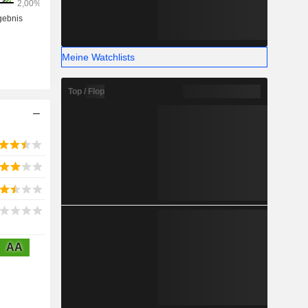
Meine Watchlists
Top / Flop
AA