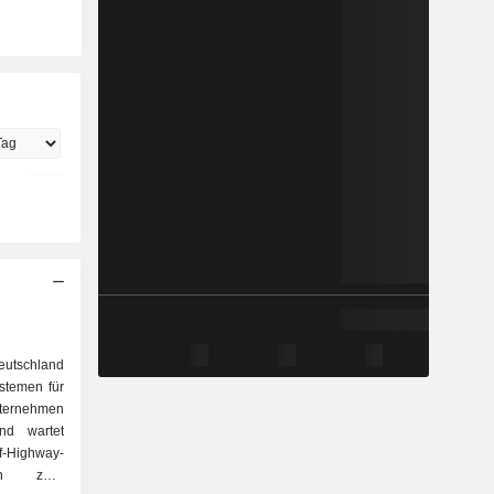
tschland
ystemen für
ternehmen
und wartet
Highway-
n zwei