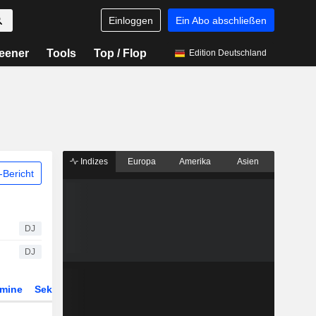
Einloggen
Ein Abo abschließen
eener
Tools
Top / Flop
Edition Deutschland
Indizes
Europa
Amerika
Asien
Bericht
DJ
DJ
rmine
Sektor
Derivate
ETFs