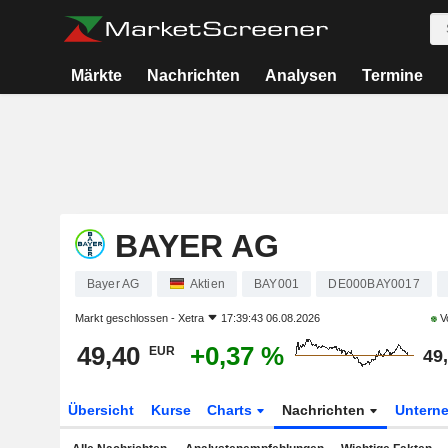
Märkte
Nachrichten
Analysen
Termine
BAYER AG
Bayer AG
Aktien
BAY001
DE000BAY0017
Markt geschlossen -
Xetra
17:39:43 06.08.2026
Vo
49,40
+0,37 %
EUR
49
Übersicht
Kurse
Charts
Nachrichten
Untern