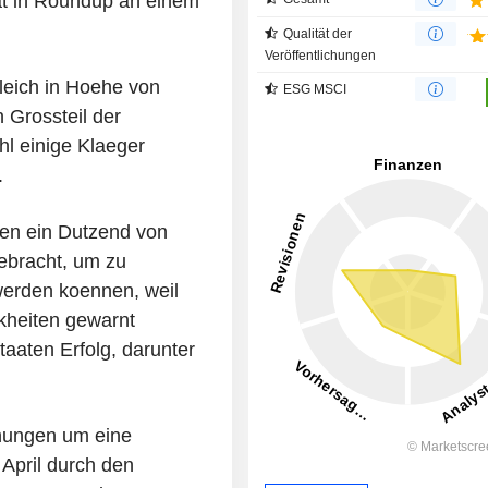
at in Roundup an einem
Qualität der
Veröffentlichungen
leich in Hoehe von
ESG MSCI
 Grossteil der
l einige Klaeger
.
en ein Dutzend von
ebracht, um zu
 werden koennen, weil
nkheiten gewarnt
aaten Erfolg, darunter
hungen um eine
 April durch den