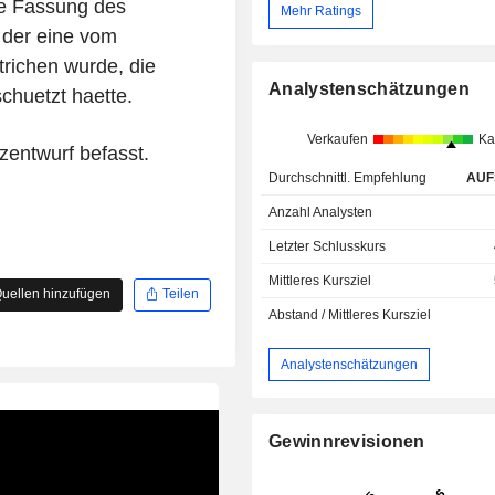
e Fassung des
Mehr Ratings
 der eine vom
richen wurde, die
Analystenschätzungen
schuetzt haette.
Verkaufen
Ka
zentwurf befasst.
Durchschnittl. Empfehlung
AUF
Anzahl Analysten
Letzter Schlusskurs
Mittleres Kursziel
uellen hinzufügen
Teilen
Abstand / Mittleres Kursziel
Analystenschätzungen
Gewinnrevisionen