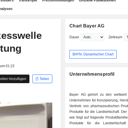
Insiders
Transkripte
Pressemitteilungen
Offizielle Publikationen
nalysen
Chart Bayer AG
zesswelle
Dauer
Zeitraum
ltung
BAYN: Dynamischer Chart
 um 01:22
Unternehmensprofil
ellen hinzufügen
Teilen
Bayer AG gehört zu den weltweit
Unternehmen für Konzipierung, Herst
Vertrieb von pharmazeutischen Pro
Produkte für die Landwirtschaft. Der
wie folgt auf folgende Produktfamilien 
Produkte für die Landwirtschaft