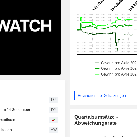
Revisionen der Schätzungen
DJ
hs am 14.September
DJ
Quartalsumsätze -
merflaute
Abweichungsrate
schoben
AW