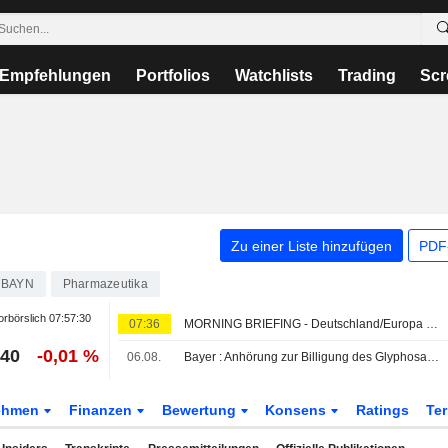
Empfehlungen
Portfolios
Watchlists
Trading
Scr
Zu einer Liste hinzufügen
PDF-
BAYN
Pharmazeutika
rbörslich
07:57:30
07:36
MORNING BRIEFING - Deutschland/Europa -2-
,40
-0,01 %
06.08.
Bayer : Anhörung zur Billigung des Glyphosat-Vergleichs am 14.September
ehmen
Finanzen
Bewertung
Konsens
Ratings
Te