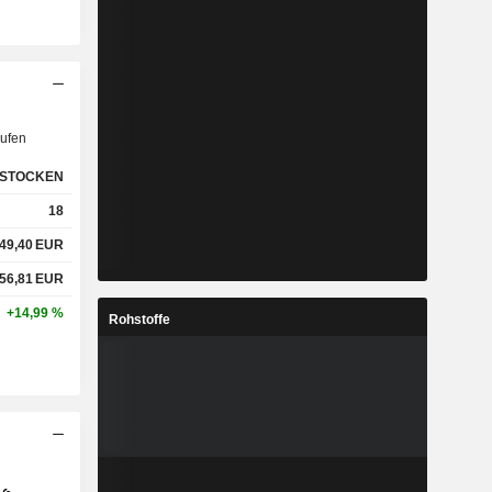
ufen
STOCKEN
18
49,40
EUR
56,81
EUR
+14,99 %
Rohstoffe