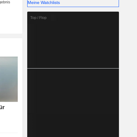
Meine Watchlists
Top / Flop
ür