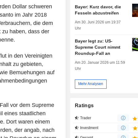
rden Dollar schweren
Bayer: Kurz davor, die
Fesseln abzustreifen
anto im Jahr 2018
Am 30. Juni 2026 um 19:37
 Verbrauchern, die dem
Uhr
 zu haben, dass der
koenne.
Bayer legt zu: US-
Supreme Court nimmt
Roundup-Fall an
ut in den Vereinigten
Am 20. Januar 2026 um 11:59
nhalt zu gebieten,
Uhr
sowie Bemuehungen auf
 Rahmenbedingungen
Mehr Analysen
 Fall vor dem Supreme
Ratings
 eines staatlichen
Trader
de. Dort waren einem
Investment
rden, der angab, nach
Gesamt