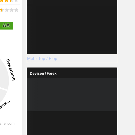
AA
Mehr Top / Flop
Devisen / Forex