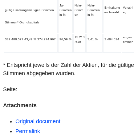
Ja-
Nein-
Nein-
Enthaltung
Vorschl
gültige satzungsmäßigen Stimmen
Stimmen
Stimm
Stimmen
en Anzahl
ag
in %
en
in %
Stimmen* Grundkapitals
13.213
angen
387.488.577 43,42 % 374.274.967
96,59 %
3,41 %
2.484.624
.610
ommen
* Entspricht jeweils der Zahl der Aktien, für die gültige
Stimmen abgegeben wurden.
Seite:
Attachments
Original document
Permalink