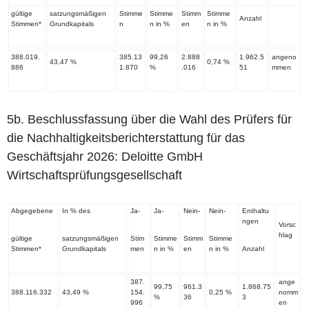
gültige
satzungsmäßigen
Stimme
Stimme
Stimm
Stimme
Anzahl
Stimmen*
Grundkapitals
n
n in %
en
n in %
388.019.
385.13
99,26
2.888
1.962.5
angeno
43,47 %
0,74 %
886
1.870
%
.016
51
mmen
‌5b. Beschlussfassung über die Wahl des Prüfers für
die Nachhaltigkeitsberichterstattung für das
Geschäftsjahr 2026: Deloitte GmbH
Wirtschaftsprüfungsgesellschaft
Abgegebene
In % des
Ja-
Ja-
Nein-
Nein-
Enthaltu
ngen
Vorsc
hlag
gültige
satzungsmäßigen
Stim
Stimme
Stimm
Stimme
Stimmen*
Grundkapitals
men
n in %
en
n in %
Anzahl
387.
ange
99,75
961.3
1.868.75
388.116.332
43,49 %
154.
0,25 %
nomm
%
36
3
996
en