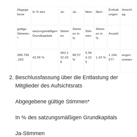
Abgege
Enthalt
Vorschl
In % des
Ja-
Ja-
Nein-
Nein-
bene
ungen
ag
gültige
Stimm
Stimm
satzungsmäßigen
Stimm
Stim
Stimmen
en in
en in
Anzahl
Grundkapitals
en
men
*
%
%
383.2
5.56
388.796
98,57
1.184.
angen
43,56 %
32.03
4.22
1,43 %
.263
%
577
ommen
8
5
‌Beschlussfassung über die Entlastung der
Mitglieder des Aufsichtsrats
Abgegebene gültige Stimmen*
In % des satzungsmäßigen Grundkapitals
Ja-Stimmen