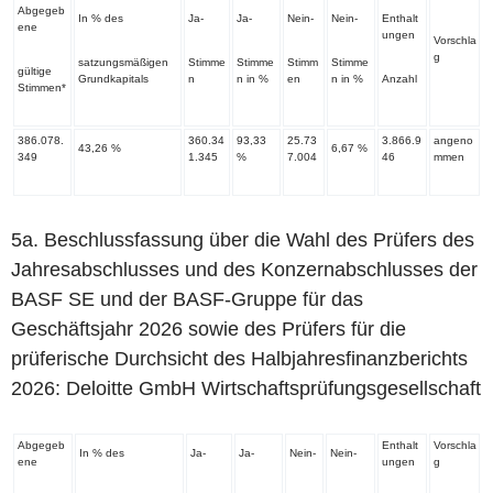
Abgegeb
In % des
Ja-
Ja-
Nein-
Nein-
Enthalt
ene
ungen
Vorschla
g
satzungsmäßigen
Stimme
Stimme
Stimm
Stimme
gültige
Grundkapitals
n
n in %
en
n in %
Anzahl
Stimmen*
386.078.
360.34
93,33
25.73
3.866.9
angeno
43,26 %
6,67 %
349
1.345
%
7.004
46
mmen
‌5a. Beschlussfassung über die Wahl des Prüfers des
Jahresabschlusses und des Konzernabschlusses der
BASF SE und der BASF-Gruppe für das
Geschäftsjahr 2026 sowie des Prüfers für die
prüferische Durchsicht des Halbjahresfinanzberichts
2026: Deloitte GmbH Wirtschaftsprüfungsgesellschaft
Abgegeb
Enthalt
Vorschla
In % des
Ja-
Ja-
Nein-
Nein-
ene
ungen
g