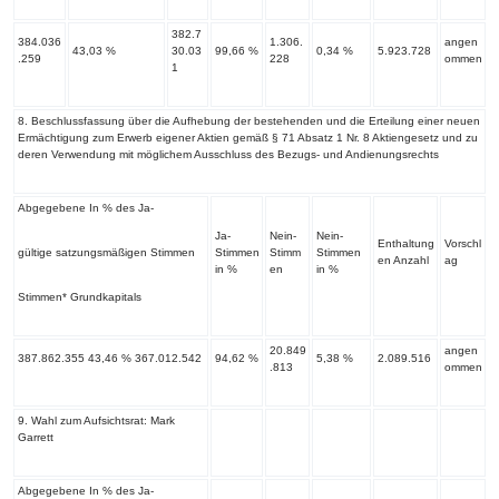
382.7
384.036
1.306.
angen
43,03 %
30.03
99,66 %
0,34 %
5.923.728
.259
228
ommen
1
‌8. Beschlussfassung über die Aufhebung der bestehenden und die Erteilung einer neuen
Ermächtigung zum Erwerb eigener Aktien gemäß § 71 Absatz 1 Nr. 8 Aktiengesetz und zu
deren Verwendung mit möglichem Ausschluss des Bezugs- und Andienungsrechts
Abgegebene In % des Ja-
Ja-
Nein-
Nein-
Enthaltung
Vorschl
gültige satzungsmäßigen Stimmen
Stimmen
Stimm
Stimmen
en Anzahl
ag
in %
en
in %
Stimmen* Grundkapitals
20.849
angen
387.862.355 43,46 % 367.012.542
94,62 %
5,38 %
2.089.516
.813
ommen
‌9. Wahl zum Aufsichtsrat: Mark
Garrett
Abgegebene In % des Ja-