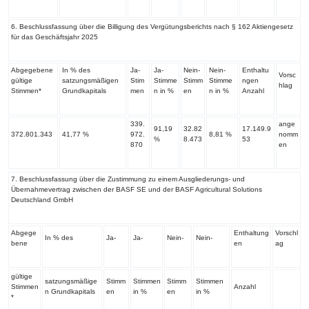
‌6. Beschlussfassung über die Billigung des Vergütungsberichts nach § 162 Aktiengesetz
für das Geschäftsjahr 2025
Abgegebene
In % des
Ja-
Ja-
Nein-
Nein-
Enthaltu
Vorsc
gültige
satzungsmäßigen
Stim
Stimme
Stimm
Stimme
ngen
hlag
Stimmen*
Grundkapitals
men
n in %
en
n in %
Anzahl
339.
ange
91,19
32.82
17.149.9
372.801.343
41,77 %
972.
8,81 %
nomm
%
8.473
53
870
en
‌7. Beschlussfassung über die Zustimmung zu einem Ausgliederungs- und
Übernahmevertrag zwischen der BASF SE und der BASF Agricultural Solutions
Deutschland GmbH
Abgege
Enthaltung
Vorschl
In % des
Ja-
Ja-
Nein-
Nein-
bene
en
ag
gültige
satzungsmäßige
Stimm
Stimmen
Stimm
Stimmen
Stimmen
Anzahl
n Grundkapitals
en
in %
en
in %
*