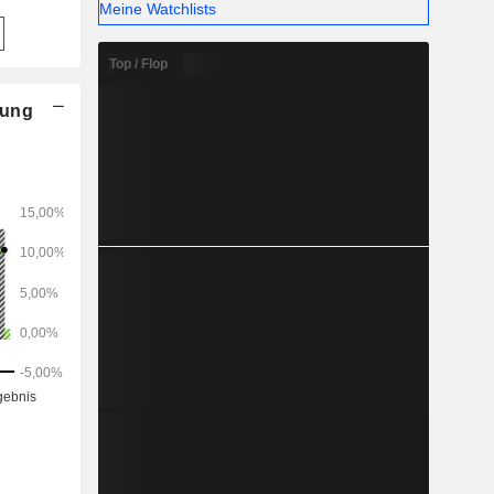
Meine Watchlists
Top / Flop
nung