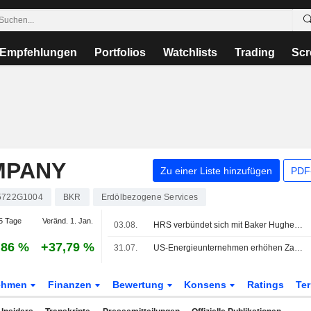
Empfehlungen
Portfolios
Watchlists
Trading
Scr
MPANY
Zu einer Liste hinzufügen
PDF-
5722G1004
BKR
Erdölbezogene Services
5 Tage
Veränd. 1. Jan.
03.08.
HRS verbündet sich mit Baker Hughes, um die Wasserstoff-Infrastruktur zu beschleunigen
,86 %
+37,79 %
31.07.
US-Energieunternehmen erhöhen Zahl der Bohranlagen zum sechsten Mal in sieben Wochen, sagt Baker Hughes
ehmen
Finanzen
Bewertung
Konsens
Ratings
Te