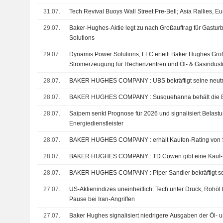
31.07.
Tech Revival Buoys Wall Street Pre-Bell; Asia Rallies, E
29.07.
Baker-Hughes-Aktie legt zu nach Großauftrag für Gastu
Solutions
29.07.
Dynamis Power Solutions, LLC erteilt Baker Hughes Groß
Stromerzeugung für Rechenzentren und Öl- & Gasindust
28.07.
BAKER HUGHES COMPANY : UBS bekräftigt s
28.07.
BAKER HUGHES COMPANY : Susquehanna b
28.07.
Saipem senkt Prognose für 2026 und signalisiert Belast
Energiedienstleister
28.07.
BAKER HUGHES COMPANY : erhält Kaufen-Rat
28.07.
BAKER HUGHES COMPANY : TD Cowen gibt e
28.07.
BAKER HUGHES COMPANY : Piper Sandler 
27.07.
US-Aktienindizes uneinheitlich: Tech unter Druck, Rohöl 
Pause bei Iran-Angriffen
27.07.
Baker Hughes signalisiert niedrigere Ausgaben der Öl-