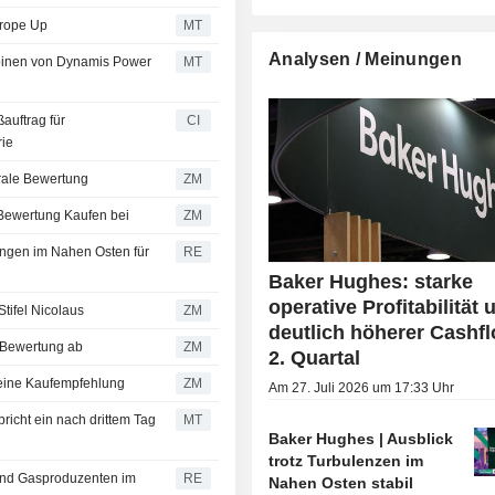
urope Up
MT
Analysen / Meinungen
rbinen von Dynamis Power
MT
auftrag für
CI
rie
eine neutrale Bewertung
ZM
ehält die Bewertung Kaufen bei
ZM
ungen im Nahen Osten für
RE
Baker Hughes: starke
operative Profitabilität 
ing von Stifel Nicolaus
ZM
deutlich höherer Cashf
ine Kauf-Bewertung ab
ZM
2. Quartal
bekräftigt seine Kaufempfehlung
ZM
Am 27. Juli 2026 um 17:33 Uhr
bricht ein nach drittem Tag
MT
Baker Hughes | Ausblick
trotz Turbulenzen im
 und Gasproduzenten im
RE
Nahen Osten stabil