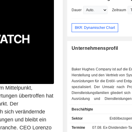
General Electric Co. President & Chie
Officer von GE Transportation, Presid
Dauer
Zeitraum
Executive Officer für General Electri
& Industrial, President & Chief Executi
bei GE Oil & Gas SpA und President 
BKR: Dynamischer Chart
Executive Officer für GE Oil & Gas, Inc.
Tochtergesellschaften von General Ele
Chief Financial Officer bei GE Consu
Unternehmensprofil
Industrial, Principal bei The Mitsubish
und General Manager-Product Mana
Haier US Appliance Solutions, Inc. He
Simonelli erhielt einen Bachelor-Abs
Baker Hughes Company ist auf die En
der University of Cardiff.
Herstellung und den Vertrieb von Sy
Ausrüstungen für die Erdöl- und Erdg
m Mittelpunkt,
spezialisiert. Der Umsatz nach Pr
Dienstleistungsfamilien gliedert sich w
ungen übertroffen hat
Ausrüstung und Dienstleistunge
rkt. Der
Durchführung, den Betrieb, das Bohr
Beschäftigte
Bewertung von Bohrlöchern (56
ch sich verändernde
Gasturbinen, Kompressoren und E
Sektor
Erdölbezogen
ngen und bleibt ein
industrieller Dienstleistungen (43,8 %). 72
 Branche. CEO Lorenzo
Termine
07.08.
Ex-Dividenden-Tag -
des Umsatzes werden im Ausland erzi