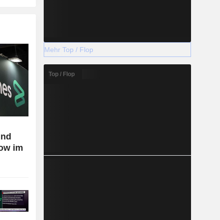
Mehr Top / Flop
Top / Flop
und
low im