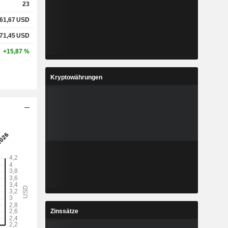
23
61,67
USD
71,45
USD
+15,87 %
Kryptowährungen
Zinssätze