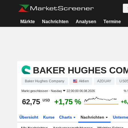
Märkte
Nachrichten
Analysen
Termine
BAKER HUGHES CO
Baker Hughes Company
Aktien
A2DUAY
US0
Markt geschlossen -
Nasdaq
22:00:00 06.08.2026
% 
62,75
+1,75 %
USD
+6
Übersicht
Kurse
Charts
Nachrichten
Untern