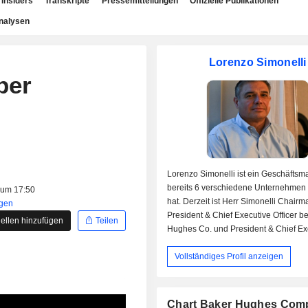
Insiders
Transkripte
Pressemitteilungen
Offizielle Publikationen
nalysen
Lorenzo Simonelli
ber
Lorenzo Simonelli ist ein Geschäftsm
bereits 6 verschiedene Unternehmen 
 um 17:50
hat. Derzeit ist Herr Simonelli Chairm
igen
President & Chief Executive Officer b
ellen hinzufügen
Teilen
Hughes Co. und President & Chief Ex
Officer von Baker Hughes Holdings L
Vollständiges Profil anzeigen
Tochtergesellschaft von Baker Hughes
ist außerdem im Vorstand von C3.ai, I
CNH Industrial NV. In der Vergangenh
Lorenzo Simonelli Senior Vice Presid
Chart Baker Hughes Com