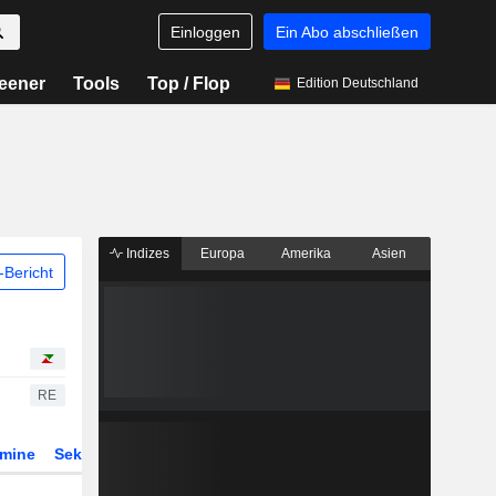
Einloggen
Ein Abo abschließen
eener
Tools
Top / Flop
Edition Deutschland
Indizes
Europa
Amerika
Asien
Bericht
RE
rmine
Sektor
Derivate
ETFs