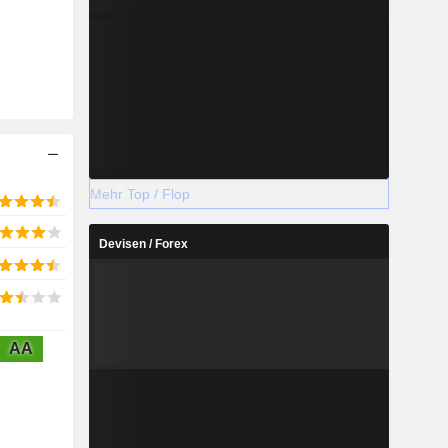
Mehr Top / Flop
Devisen / Forex
AA