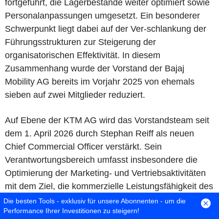
fortgeführt, die Lagerbestände weiter optimiert sowie
Personalanpassungen umgesetzt. Ein besonderer
Schwerpunkt liegt dabei auf der Ver-schlankung der
Führungsstrukturen zur Steigerung der
organisatorischen Effektivität. In diesem
Zusammenhang wurde der Vorstand der Bajaj
Mobility AG bereits im Vorjahr 2025 von ehemals
sieben auf zwei Mitglieder reduziert.
Auf Ebene der KTM AG wird das Vorstandsteam seit
dem 1. April 2026 durch Stephan Reiff als neuen
Chief Commercial Officer verstärkt. Sein
Verantwortungsbereich umfasst insbesondere die
Optimierung der Marketing- und Vertriebsaktivitäten
mit dem Ziel, die kommerzielle Leistungsfähigkeit des
Unternehmens weiter zu erhöhen.
Die besten Tools - exklusiv für unsere Abonnenten - um die
Performance Ihrer Investitionen zu steigern!