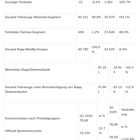
Sonstige Produkte
-21
-0,1%
2.961
-100,7%
Gesamt Fahrzeuge Motorrad-Segment
40.311
98,8%
20.876
+93,1%
Fahrräder Fahrrad-Segment
469
1,2%
23.649
-98,0%
100,0
Gesamt Bajaj Mobility-Gruppe
40.780
44.525
-8,4%
%
30.18
18.61
+62,2
Motorräder Bajaj-Direktverkäufe
-
1
3
%
Gesamt Fahrzeuge unter Berücksichtigung von Bajaj-
70.96
63.13
+12,4
-
Direktverkäufen
1
8
%
Q1
Veränder
2025
ung
Q1 2026
in %
Konzernumsatz nach Produktgruppen
TEUR
TEUR
in %
23,7
Offroad-Sportmotorcycles
78.154
%
38.93
+100,8%