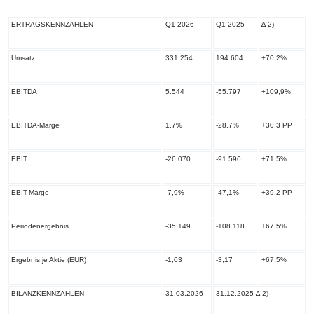
ERTRAGSKENNZAHLEN
Q1 2026
Q1 2025
∆
2)
Umsatz
331.254
194.604
+70,2%
EBITDA
5.544
-55.797
+109,9%
EBITDA-Marge
1,7%
-28,7%
+30,3 PP
EBIT
-26.070
-91.596
+71,5%
EBIT-Marge
-7,9%
-47,1%
+39,2 PP
Periodenergebnis
-35.149
-108.118
+67,5%
Ergebnis je Aktie (EUR)
-1,03
-3,17
+67,5%
BILANZKENNZAHLEN
31.03.2026
31.12.2025 ∆
2)