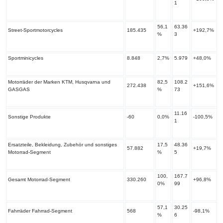
1
56,1
63.36
Street-Sportmotorcycles
185.435
+192,7%
%
3
Sportminicycles
8.848
2,7%
5.979
+48,0%
Motorräder der Marken KTM, Husqvarna und
82,5
108.2
272.438
+151,6%
GASGAS
%
73
11.16
Sonstige Produkte
-60
0,0%
-100,5%
1
Ersatzteile, Bekleidung, Zubehör und sonstiges
17,5
48.36
57.882
+19,7%
Motorrad-Segment
%
5
100,
167.7
Gesamt Motorrad-Segment
330.260
+96,8%
0%
99
57,1
30.25
Fahrräder Fahrrad-Segment
568
-98,1%
%
6