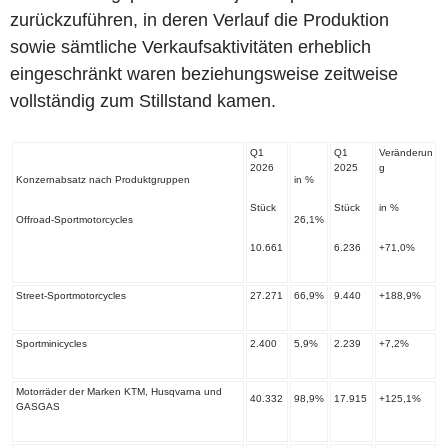
zurückzuführen, in deren Verlauf die Produktion
sowie sämtliche Verkaufsaktivitäten erheblich
eingeschränkt waren beziehungsweise zeitweise
vollständig zum Stillstand kamen.
Q1
Q1
Veränderun
2026
2025
g
Konzernabsatz nach Produktgruppen
in %
Stück
Stück
in %
Offroad-Sportmotorcycles
26,1%
10.661
6.236
+71,0%
Street-Sportmotorcycles
27.271
66,9%
9.440
+188,9%
Sportminicycles
2.400
5,9%
2.239
+7,2%
Motorräder der Marken KTM, Husqvarna und
40.332
98,9%
17.915
+125,1%
GASGAS