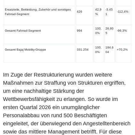
Ersatzteile, Bekleidung, Zubehör und sonstiges
42,9
-3.45
426
-112,4%
Fahrrad-Segment
%
1
100,
26.80
Gesamt Fahrrad-Segment
994
-96,3%
0%
5
100,
194.6
Gesamt Bajaj Mobility-Gruppe
331.254
+70,2%
0%
04
Im Zuge der Restrukturierung wurden weitere
Maßnahmen zur Straffung von Strukturen ergriffen,
um eine nachhaltige Stärkung der
Wettbewerbsfähigkeit zu erlangen. So wurde im
ersten Quartal 2026 ein unumgänglicher
Personalabbau von rund 500 Beschäftigten
eingeleitet, der überwiegend den Angestelltenbereich
sowie das mittlere Management betrifft. Für diese