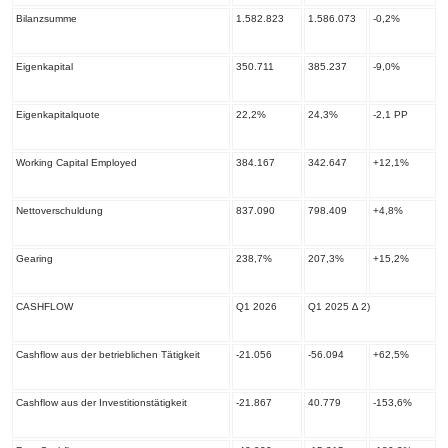
Bilanzsumme
1.582.823
1.586.073
-0,2%
Eigenkapital
350.711
385.237
-9,0%
Eigenkapitalquote
22,2%
24,3%
-2,1 PP
Working Capital Employed
384.167
342.647
+12,1%
Nettoverschuldung
837.090
798.409
+4,8%
Gearing
238,7%
207,3%
+15,2%
CASHFLOW
Q1 2026
Q1 2025 ∆
2)
Cashflow aus der betrieblichen Tätigkeit
-21.056
-56.094
+62,5%
Cashflow aus der Investitionstätigkeit
-21.867
40.779
-153,6%