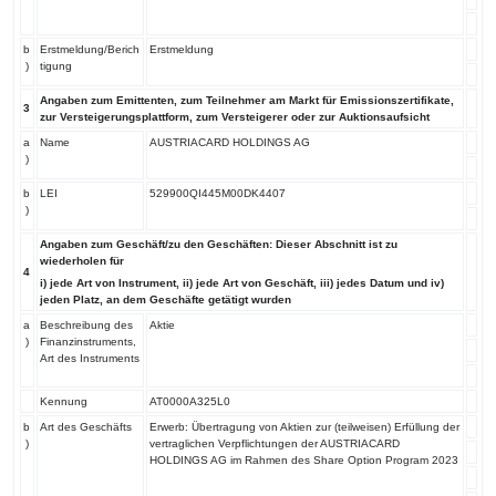
b
Erstmeldung/Berich
Erstmeldung
)
tigung
Angaben zum Emittenten, zum Teilnehmer am Markt für Emissionszertifikate,
3
zur Versteigerungsplattform, zum Versteigerer oder zur Auktionsaufsicht
a
Name
AUSTRIACARD HOLDINGS AG
)
b
LEI
529900QI445M00DK4407
)
Angaben zum Geschäft/zu den Geschäften: Dieser Abschnitt ist zu
wiederholen für
4
i) jede Art von Instrument, ii) jede Art von Geschäft, iii) jedes Datum und iv)
jeden Platz, an dem Geschäfte getätigt wurden
a
Beschreibung des
Aktie
)
Finanzinstruments,
Art des Instruments
Kennung
AT0000A325L0
b
Art des Geschäfts
Erwerb: Übertragung von Aktien zur (teilweisen) Erfüllung der
)
vertraglichen Verpflichtungen der AUSTRIACARD
HOLDINGS AG im Rahmen des Share Option Program 2023