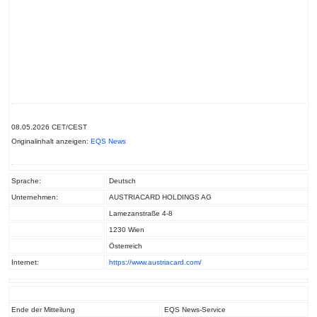
08.05.2026 CET/CEST
Originalinhalt anzeigen:
EQS News
Sprache:
Deutsch
Unternehmen:
AUSTRIACARD HOLDINGS AG
Lamezanstraße 4-8
1230 Wien
Österreich
Internet:
https://www.austriacard.com/
Ende der Mitteilung
EQS News-Service