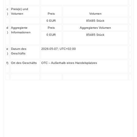
c
Preis(e) und
)
Volumen
Preis
Volumen
0 EUR
85485 Stück
d
Aggregierte
Preis
Aggregiertes Volumen
)
Informationen
0 EUR
85485 Stück
e
Datum des
2026-05-07; UTC+02:00
)
Geschäfts
f)
Ort des Geschäfts
OTC – Außerhalb eines Handelsplatzes