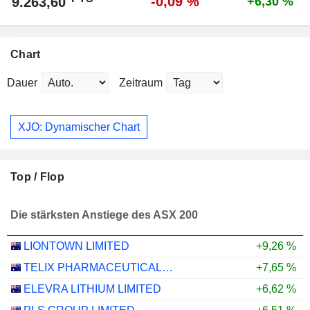
-0,09 %
9.263,60
+6,30 %
Chart
Dauer
Zeitraum
XJO: Dynamischer Chart
Top / Flop
Die stärksten Anstiege des ASX 200
LIONTOWN LIMITED
+9,26 %
TELIX PHARMACEUTICALS LIMITED
+7,65 %
ELEVRA LITHIUM LIMITED
+6,62 %